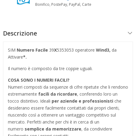
Bonifico, PostePay, PayPal, Carte
Descrizione
SIM
Numero Facile
39
X
5353053
operatore
Wind3,
da
Attivare
*.
Il numero è composto da tre coppie uguali.
COSA SONO I NUMERI FACILI?
Numeri composti da sequenze di cifre ripetute che li rendono
estremamente
facili da ricordare
, conferendo loro un
tocco distintivo. Ideali
per aziende e professionisti
che
desiderano essere facilmente contattati dai propri clienti,
riuscendo così a ottenere un vantaggio competitivo sul
mercato. Perfetti anche per chi è in cerca di un
numero
semplice da memorizzare
, da condividere
facilmente con i propri contatti.