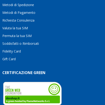
motivo
Metodi di Spedizione
li
consiglio
Metodi di Pagamento
senza
Richiesta Consulenza
alcuna
esitazione.
Valuta la tua SIM
Complimenti
per la
Permuta la tua SIM
serietà,
Soddisfatti o Rimborsati
la
competenza
Fidelity Card
e,
Gift Card
soprattutto,
per
l’attenzione
CERTIFICAZIONE GREEN
che
dedicate
ai
vostri
clienti.
Continuate
così!