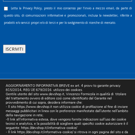
Letta la
Privacy Policy
, presto il mio consenso per l’invio a mezzo email, da parte di
questo sito, di comunicazioni informative e promozionali, inclusa la newsletter, riferite a
prodotti e/o servizi propri e/o di terzi e per lo svolgimento di ricerche di mercato.
©2025 D.& V. International srl | Sede Legale: Via Libertà, 225 -
AGGIORNAMENTO INFORMATIVA BREVE ex art. 4 provv.to garante privacy
80055 Portici (NA). pec: devinternational@pec.it P.IVA
815/2014, REG UE 679/2016. utilizzo dei cookies.
Gentile utente del sito www.devshop.it, Vincenzo Formicola in qualità di titolare
05754741212 | REA NA-773826 | Capitale sociale 10.000 euro i.v.
del trattamento ovvero di editore così come identificato dal Garante nel
provvedimento di cui sopra, desidera informare che:
| Developed by Digital & Viral
- Il sito https://www.devshop.it non utilizza cookie di profilazione al fine di inviare
messaggi pubblicitari in linea con le preferenze manifestate dall'utente nell'ambito
della navigazione in rete;
-Il link all'informativa estesa, dove vengono fornite indicazioni sull'uso dei cookie
tecnici e analytics, e la possibilità di scegliere quali specifici cookie autorizzare è il
seguente:
https://devshop.it/informativa-cookie/
- Il link
https://devshop.it/informativa-cookie/
si ritrova in ogni pagina del sito e da