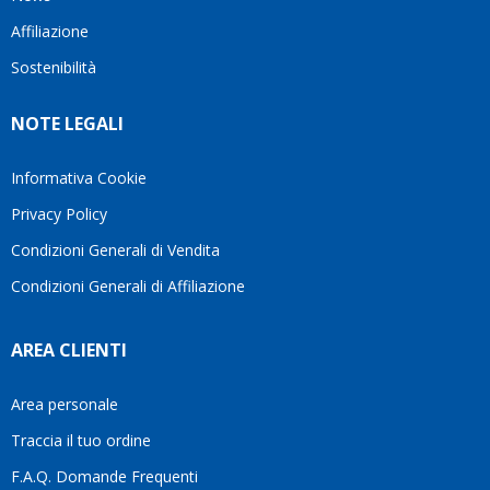
questo
questi
cliente.In
Affiliazione
bellissimo
dettagli
un
sito su
è
periodo
Sostenibilità
internet
molto
in cui
Ve lo
rigido.
l’assistenza
NOTE LEGALI
consiglio
Fidatevi,
viene
♥️
se
spesso
avete
trascurata,
Informativa Cookie
bisogno
trovare
Privacy Policy
siete in
persone
ottime
che si
Condizioni Generali di Vendita
mani.
prendono
Condizioni Generali di Affiliazione
il
tempo
di
AREA CLIENTI
aiutarti
fa
davvero
Area personale
la
Traccia il tuo ordine
differenza.Per
questo
F.A.Q. Domande Frequenti