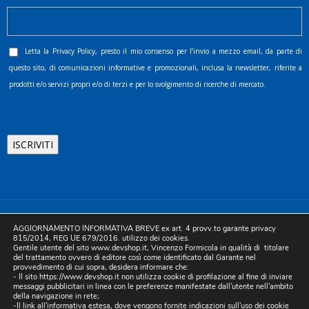
Letta la
Privacy Policy
, presto il mio consenso per l’invio a mezzo email, da parte di
questo sito, di comunicazioni informative e promozionali, inclusa la newsletter, riferite a
prodotti e/o servizi propri e/o di terzi e per lo svolgimento di ricerche di mercato.
©2025 D.& V. International srl | Sede Legale: Via Libertà, 225 -
AGGIORNAMENTO INFORMATIVA BREVE ex art. 4 provv.to garante privacy
80055 Portici (NA). pec: devinternational@pec.it P.IVA
815/2014, REG UE 679/2016. utilizzo dei cookies.
Gentile utente del sito www.devshop.it, Vincenzo Formicola in qualità di titolare
05754741212 | REA NA-773826 | Capitale sociale 10.000 euro i.v.
del trattamento ovvero di editore così come identificato dal Garante nel
provvedimento di cui sopra, desidera informare che:
| Developed by Digital & Viral
- Il sito https://www.devshop.it non utilizza cookie di profilazione al fine di inviare
messaggi pubblicitari in linea con le preferenze manifestate dall'utente nell'ambito
della navigazione in rete;
-Il link all'informativa estesa, dove vengono fornite indicazioni sull'uso dei cookie