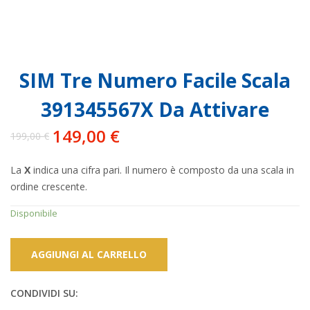
SIM Tre Numero Facile Scala
391345567X Da Attivare
149,00
€
199,00
€
Il
Il
prezzo
prezzo
La
X
indica una cifra pari. Il numero è composto da una scala in
originale
attuale
ordine crescente.
era:
è:
199,00 €.
149,00 €.
Disponibile
AGGIUNGI AL CARRELLO
CONDIVIDI SU: