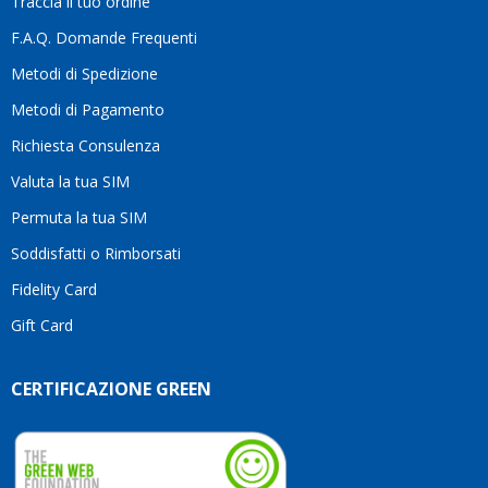
Traccia il tuo ordine
differenza.Per
questo
F.A.Q. Domande Frequenti
motivo
Metodi di Spedizione
li
consiglio
Metodi di Pagamento
senza
Richiesta Consulenza
alcuna
esitazione.
Valuta la tua SIM
Complimenti
per la
Permuta la tua SIM
serietà,
Soddisfatti o Rimborsati
la
competenza
Fidelity Card
e,
Gift Card
soprattutto,
per
l’attenzione
CERTIFICAZIONE GREEN
che
dedicate
ai
vostri