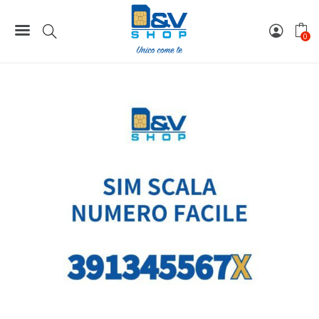
199,00 €.
149,00 €
Home
Numeri Facili
SIM Tre Numero Facile Scala 391345567X Da Attivare
0