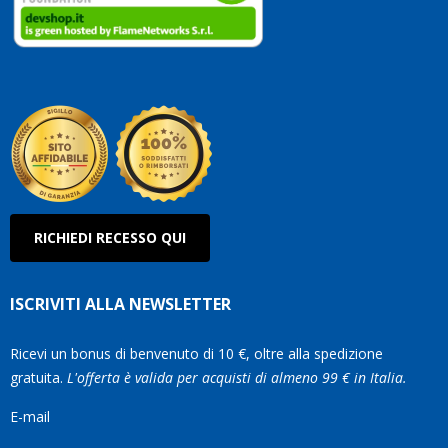
clienti.
Continuate
così!
Roberto
Olanda
RICHIEDI RECESSO QUI
ISCRIVITI ALLA NEWSLETTER
Ricevi un bonus di benvenuto di 10 €, oltre alla spedizione
gratuita.
L'offerta è valida per acquisti di almeno 99 € in Italia.
E-mail