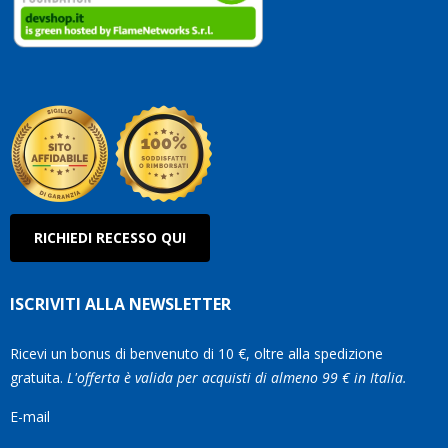
clienti.
Continuate
così!
Roberto
Olanda
RICHIEDI RECESSO QUI
ISCRIVITI ALLA NEWSLETTER
Ricevi un bonus di benvenuto di 10 €, oltre alla spedizione
gratuita.
L'offerta è valida per acquisti di almeno 99 € in Italia.
E-mail