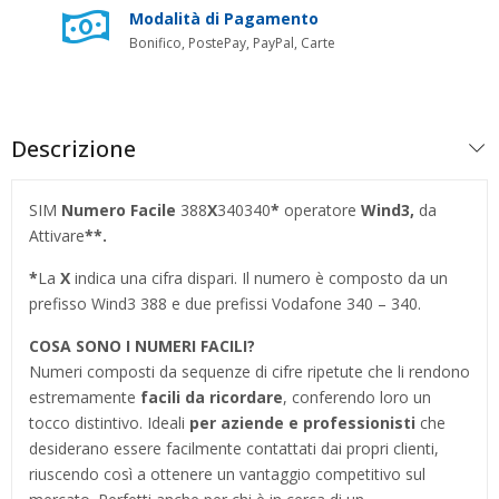
Modalità di Pagamento
Bonifico, PostePay, PayPal, Carte
Descrizione
SIM
Numero Facile
388
X
340340
*
operatore
Wind3,
da
Attivare
**.
*
La
X
indica una cifra dispari. Il numero è composto da un
prefisso Wind3 388 e due prefissi Vodafone 340 – 340.
COSA SONO I NUMERI FACILI?
Numeri composti da sequenze di cifre ripetute che li rendono
estremamente
facili da ricordare
, conferendo loro un
tocco distintivo. Ideali
per aziende e professionisti
che
desiderano essere facilmente contattati dai propri clienti,
riuscendo così a ottenere un vantaggio competitivo sul