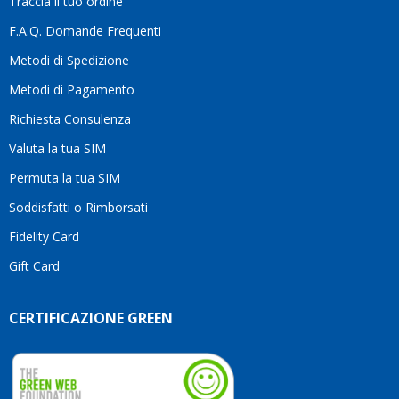
Traccia il tuo ordine
differenza.Per
questo
F.A.Q. Domande Frequenti
motivo
Metodi di Spedizione
li
consiglio
Metodi di Pagamento
senza
Richiesta Consulenza
alcuna
esitazione.
Valuta la tua SIM
Complimenti
per la
Permuta la tua SIM
serietà,
Soddisfatti o Rimborsati
la
competenza
Fidelity Card
e,
Gift Card
soprattutto,
per
l’attenzione
CERTIFICAZIONE GREEN
che
dedicate
ai
vostri