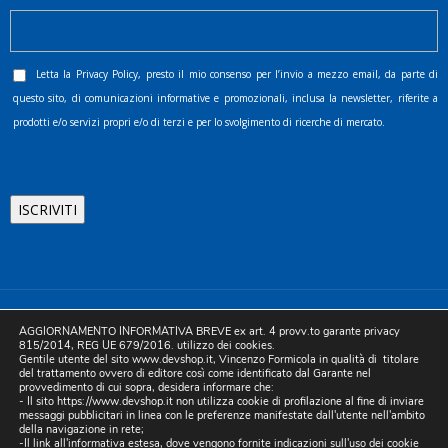
Letta la
Privacy Policy
, presto il mio consenso per l’invio a mezzo email, da parte di
questo sito, di comunicazioni informative e promozionali, inclusa la newsletter, riferite a
prodotti e/o servizi propri e/o di terzi e per lo svolgimento di ricerche di mercato.
©2025 D.& V. International srl | Sede Legale: Via Libertà, 225 -
AGGIORNAMENTO INFORMATIVA BREVE ex art. 4 provv.to garante privacy
80055 Portici (NA). pec: devinternational@pec.it P.IVA
815/2014, REG UE 679/2016. utilizzo dei cookies.
Gentile utente del sito www.devshop.it, Vincenzo Formicola in qualità di titolare
05754741212 | REA NA-773826 | Capitale sociale 10.000 euro i.v.
del trattamento ovvero di editore così come identificato dal Garante nel
provvedimento di cui sopra, desidera informare che:
| Developed by Digital & Viral
- Il sito https://www.devshop.it non utilizza cookie di profilazione al fine di inviare
messaggi pubblicitari in linea con le preferenze manifestate dall'utente nell'ambito
della navigazione in rete;
-Il link all'informativa estesa, dove vengono fornite indicazioni sull'uso dei cookie