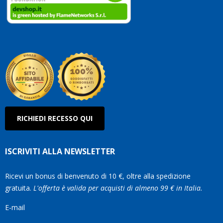
clienti
Conti
così!
Robe
Olan
RICHIEDI RECESSO QUI
ISCRIVITI ALLA NEWSLETTER
Ricevi un bonus di benvenuto di 10 €, oltre alla spedizione
gratuita.
L'offerta è valida per acquisti di almeno 99 € in Italia.
E-mail