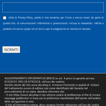
Letta la
Privacy Policy
, presto il mio consenso per l’invio a mezzo email, da parte di
questo sito, di comunicazioni informative e promozionali, inclusa la newsletter, riferite a
prodotti e/o servizi propri e/o di terzi e per lo svolgimento di ricerche di mercato.
©2025 D.& V. International srl | Sede Legale: Via Libertà, 225 -
AGGIORNAMENTO INFORMATIVA BREVE ex art. 4 provv.to garante privacy
80055 Portici (NA). pec: devinternational@pec.it P.IVA
815/2014, REG UE 679/2016. utilizzo dei cookies.
Gentile utente del sito www.devshop.it, Vincenzo Formicola in qualità di titolare
05754741212 | REA NA-773826 | Capitale sociale 10.000 euro i.v.
del trattamento ovvero di editore così come identificato dal Garante nel
provvedimento di cui sopra, desidera informare che:
| Developed by Digital & Viral
- Il sito https://www.devshop.it non utilizza cookie di profilazione al fine di inviare
messaggi pubblicitari in linea con le preferenze manifestate dall'utente nell'ambito
della navigazione in rete;
-Il link all'informativa estesa, dove vengono fornite indicazioni sull'uso dei cookie