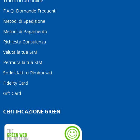
Traccia il tuo ordine
diffe
quest
F.A.Q. Domande Frequenti
moti
Metodi di Spedizione
li
consi
Metodi di Pagamento
senz
Richiesta Consulenza
alcun
esita
Valuta la tua SIM
Compl
per la
Permuta la tua SIM
seriet
Soddisfatti o Rimborsati
la
comp
Fidelity Card
e,
Gift Card
sopra
per
l’atte
CERTIFICAZIONE GREEN
che
dedic
ai
vostri