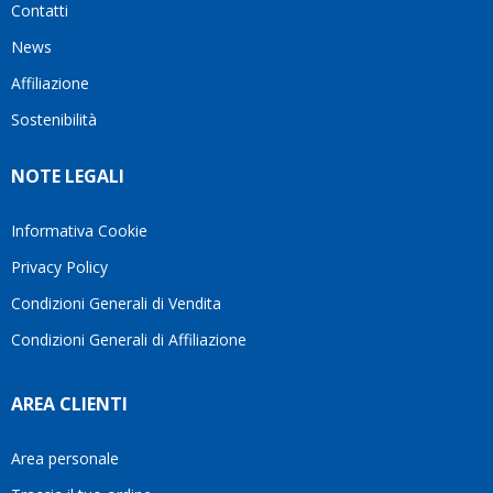
Contatti
ho
milanese
cuore
visto
che si
il
News
questo
questi
client
Affiliazione
bellissimo
dettagli
un
sito su
è
perio
Sostenibilità
internet
molto
in cui
Ve lo
rigido.
l’assi
NOTE LEGALI
consiglio
Fidatevi,
viene
♥️
se
spes
avete
trasc
Informativa Cookie
bisogno
trova
Privacy Policy
siete in
pers
ottime
che si
Condizioni Generali di Vendita
mani.
pren
Condizioni Generali di Affiliazione
il
temp
di
AREA CLIENTI
aiutar
fa
davve
Area personale
la