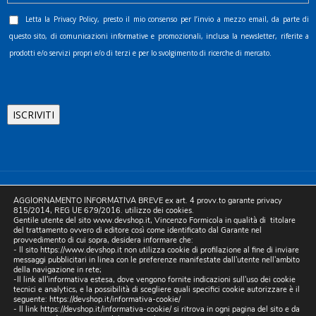
Letta la
Privacy Policy
, presto il mio consenso per l’invio a mezzo email, da parte di
questo sito, di comunicazioni informative e promozionali, inclusa la newsletter, riferite a
prodotti e/o servizi propri e/o di terzi e per lo svolgimento di ricerche di mercato.
©2025 D.& V. International srl | Sede Legale: Via Libertà, 225 -
AGGIORNAMENTO INFORMATIVA BREVE ex art. 4 provv.to garante privacy
80055 Portici (NA). pec: devinternational@pec.it P.IVA
815/2014, REG UE 679/2016. utilizzo dei cookies.
Gentile utente del sito www.devshop.it, Vincenzo Formicola in qualità di titolare
05754741212 | REA NA-773826 | Capitale sociale 10.000 euro i.v.
del trattamento ovvero di editore così come identificato dal Garante nel
provvedimento di cui sopra, desidera informare che:
| Developed by Digital & Viral
- Il sito https://www.devshop.it non utilizza cookie di profilazione al fine di inviare
messaggi pubblicitari in linea con le preferenze manifestate dall'utente nell'ambito
della navigazione in rete;
-Il link all'informativa estesa, dove vengono fornite indicazioni sull'uso dei cookie
tecnici e analytics, e la possibilità di scegliere quali specifici cookie autorizzare è il
seguente:
https://devshop.it/informativa-cookie/
- Il link
https://devshop.it/informativa-cookie/
si ritrova in ogni pagina del sito e da