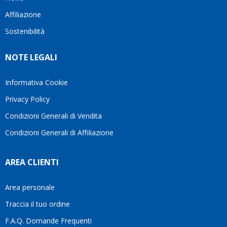
questo
questi
cliente.In
Affiliazione
bellissimo
dettagli
un
sito su
è
periodo
Sostenibilità
internet
molto
in cui
Ve lo
rigido.
l’assistenza
NOTE LEGALI
consiglio
Fidatevi,
viene
♥️
se
spesso
avete
trascurata,
Informativa Cookie
bisogno
trovare
Privacy Policy
siete in
persone
ottime
che si
Condizioni Generali di Vendita
mani.
prendono
Condizioni Generali di Affiliazione
il
tempo
di
AREA CLIENTI
aiutarti
fa
davvero
Area personale
la
Traccia il tuo ordine
differenza.Per
questo
F.A.Q. Domande Frequenti