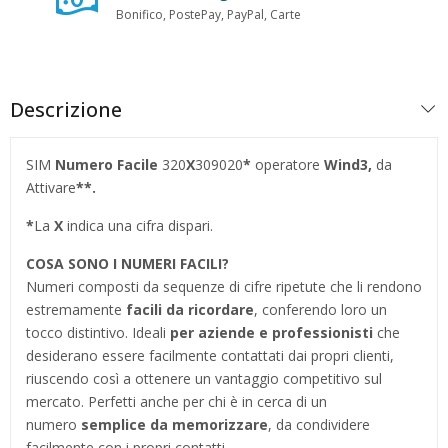
Bonifico, PostePay, PayPal, Carte
Descrizione
SIM
Numero Facile
320
X
309020
*
operatore
Wind3,
da
Attivare
**.
*
La
X
indica una cifra dispari.
COSA SONO I NUMERI FACILI?
Numeri composti da sequenze di cifre ripetute che li rendono
estremamente
facili da ricordare
, conferendo loro un
tocco distintivo. Ideali
per aziende e professionisti
che
desiderano essere facilmente contattati dai propri clienti,
riuscendo così a ottenere un vantaggio competitivo sul
mercato. Perfetti anche per chi è in cerca di un
numero
semplice da memorizzare
, da condividere
facilmente con i propri contatti.