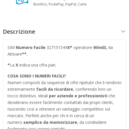
Bonifico, PostePay, PayPal, Carte
Descrizione
SIM
Numero Facile
327151544
X*
operatore
Wind3,
da
Attivare
**.
*
La
X
indica una cifra pari.
COSA SONO I NUMERI FACILI?
Numeri composti da sequenze di cifre ripetute che li rendono
estremamente
facili da ricordare
, conferendo loro un
tocco distintivo. Ideali
per aziende e professionisti
che
desiderano essere facilmente contattati dai propri clienti,
riuscendo così a ottenere un vantaggio competitivo sul
mercato. Perfetti anche per chi è in cerca di un
numero
semplice da memorizzare
, da condividere
facilmente con i propri contatti.