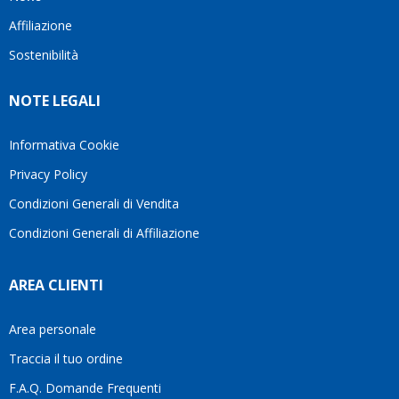
questo
questi
client
Affiliazione
bellissimo
dettagli
un
sito su
è
perio
Sostenibilità
internet
molto
in cui
Ve lo
rigido.
l’assi
NOTE LEGALI
consiglio
Fidatevi,
viene
♥️
se
spes
avete
trasc
Informativa Cookie
bisogno
trova
Privacy Policy
siete in
pers
ottime
che si
Condizioni Generali di Vendita
mani.
pren
Condizioni Generali di Affiliazione
il
temp
di
AREA CLIENTI
aiutar
fa
davve
Area personale
la
Traccia il tuo ordine
diffe
quest
F.A.Q. Domande Frequenti