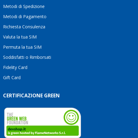
moti
Metodi di Spedizione
li
consi
Metodi di Pagamento
senz
Richiesta Consulenza
alcun
esita
Valuta la tua SIM
Compl
per la
Permuta la tua SIM
seriet
Soddisfatti o Rimborsati
la
comp
Fidelity Card
e,
Gift Card
sopra
per
l’atte
CERTIFICAZIONE GREEN
che
dedic
ai
vostri
clienti
Conti
così!