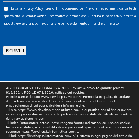
Letta la
Privacy Policy
, presto il mio consenso per l’invio a mezzo email, da parte di
questo sito, di comunicazioni informative e promozionali, inclusa la newsletter, riferite a
prodotti e/o servizi propri e/o di terzi e per lo svolgimento di ricerche di mercato.
©2025 D.& V. International srl | Sede Legale: Via Libertà, 225 -
AGGIORNAMENTO INFORMATIVA BREVE ex art. 4 provv.to garante privacy
80055 Portici (NA). pec: devinternational@pec.it P.IVA
815/2014, REG UE 679/2016. utilizzo dei cookies.
Gentile utente del sito www.devshop.it, Vincenzo Formicola in qualità di titolare
05754741212 | REA NA-773826 | Capitale sociale 10.000 euro i.v.
del trattamento ovvero di editore così come identificato dal Garante nel
provvedimento di cui sopra, desidera informare che:
| Developed by Digital & Viral
- Il sito https://www.devshop.it non utilizza cookie di profilazione al fine di inviare
messaggi pubblicitari in linea con le preferenze manifestate dall'utente nell'ambito
della navigazione in rete;
-Il link all'informativa estesa, dove vengono fornite indicazioni sull'uso dei cookie
tecnici e analytics, e la possibilità di scegliere quali specifici cookie autorizzare è il
seguente:
https://devshop.it/informativa-cookie/
- Il link
https://devshop.it/informativa-cookie/
si ritrova in ogni pagina del sito e da