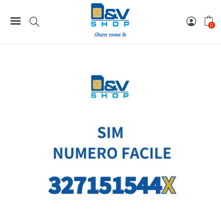
Home
Numeri Facili
SIM Wind3 Numero Facile 327151544X Da Attivare
0