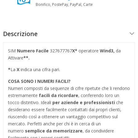
Bonifico, PostePay, PayPal, Carte
Descrizione
SIM
Numero Facile
327677767
X*
operatore
Wind3,
da
Attivare
**.
*
La
X
indica una cifra pari.
COSA SONO I NUMERI FACILI?
Numeri composti da sequenze di cifre ripetute che li rendono
estremamente
facili da ricordare
, conferendo loro un
tocco distintivo. Ideali
per aziende e professionisti
che
desiderano essere facilmente contattati dai propri clienti,
riuscendo così a ottenere un vantaggio competitivo sul
mercato. Perfetti anche per chi è in cerca di un
numero
semplice da memorizzare
, da condividere
facilmente con i propri contatti.