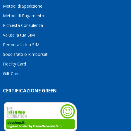
moti
Metodi di Spedizione
li
consi
Metodi di Pagamento
senz
Richiesta Consulenza
alcun
esita
Valuta la tua SIM
Compl
per la
Permuta la tua SIM
seriet
Soddisfatti o Rimborsati
la
comp
Fidelity Card
e,
Gift Card
sopra
per
l’atte
CERTIFICAZIONE GREEN
che
dedic
ai
vostri
clienti
Conti
così!