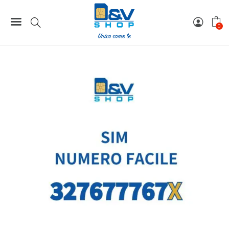
Home
Numeri Facili
SIM Wind3 Numero Facile 327677767X Da Attivare
0