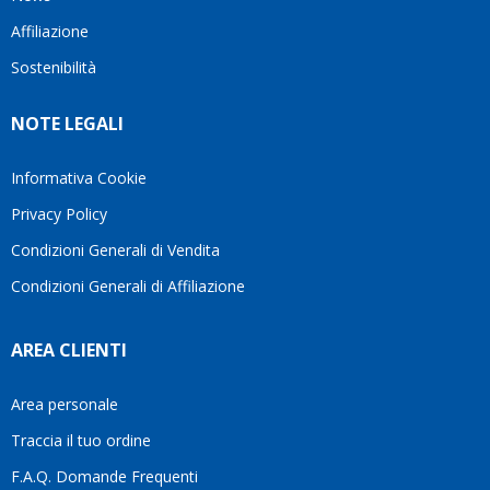
questo
questi
client
Affiliazione
bellissimo
dettagli
un
sito su
è
perio
Sostenibilità
internet
molto
in cui
Ve lo
rigido.
l’assi
NOTE LEGALI
consiglio
Fidatevi,
viene
♥️
se
spes
avete
trasc
Informativa Cookie
bisogno
trova
Privacy Policy
siete in
pers
ottime
che si
Condizioni Generali di Vendita
mani.
pren
Condizioni Generali di Affiliazione
il
temp
di
AREA CLIENTI
aiutar
fa
davve
Area personale
la
Traccia il tuo ordine
diffe
quest
F.A.Q. Domande Frequenti