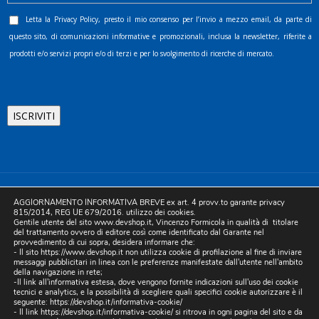
Letta la
Privacy Policy
, presto il mio consenso per l’invio a mezzo email, da parte di
questo sito, di comunicazioni informative e promozionali, inclusa la newsletter, riferite a
prodotti e/o servizi propri e/o di terzi e per lo svolgimento di ricerche di mercato.
©2025 D.& V. International srl | Sede Legale: Via Libertà, 225 -
AGGIORNAMENTO INFORMATIVA BREVE ex art. 4 provv.to garante privacy
80055 Portici (NA). pec: devinternational@pec.it P.IVA
815/2014, REG UE 679/2016. utilizzo dei cookies.
Gentile utente del sito www.devshop.it, Vincenzo Formicola in qualità di titolare
05754741212 | REA NA-773826 | Capitale sociale 10.000 euro i.v.
del trattamento ovvero di editore così come identificato dal Garante nel
provvedimento di cui sopra, desidera informare che:
| Developed by Digital & Viral
- Il sito https://www.devshop.it non utilizza cookie di profilazione al fine di inviare
messaggi pubblicitari in linea con le preferenze manifestate dall'utente nell'ambito
della navigazione in rete;
-Il link all'informativa estesa, dove vengono fornite indicazioni sull'uso dei cookie
tecnici e analytics, e la possibilità di scegliere quali specifici cookie autorizzare è il
seguente:
https://devshop.it/informativa-cookie/
- Il link
https://devshop.it/informativa-cookie/
si ritrova in ogni pagina del sito e da