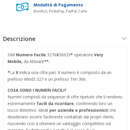
Modalità di Pagamento
Bonifico, PostePay, PayPal, Carte
Descrizione
SIM
Numero Facile
3276
X
36633
*
operatore
Very
Mobile,
da Attivare
**.
*
La
X
indica una cifra pari. Il numero è composto da un
prefisso Wind3 327 e un prefisso Tim 366.
COSA SONO I NUMERI FACILI?
Numeri composti da sequenze di cifre ripetute che li rendono
estremamente
facili da ricordare
, conferendo loro un
tocco distintivo. Ideali
per aziende e professionisti
che
desiderano essere facilmente contattati dai propri clienti,
riuscendo così a ottenere un vantaggio competitivo sul