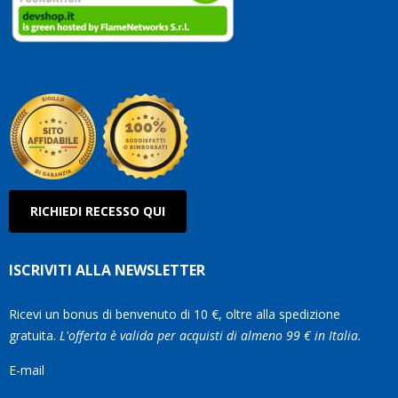
clienti
Conti
così!
Robe
Olan
RICHIEDI RECESSO QUI
ISCRIVITI ALLA NEWSLETTER
Ricevi un bonus di benvenuto di 10 €, oltre alla spedizione
gratuita.
L'offerta è valida per acquisti di almeno 99 € in Italia.
E-mail