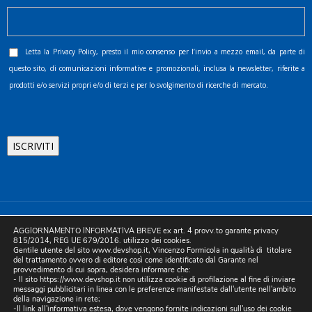
Letta la
Privacy Policy
, presto il mio consenso per l’invio a mezzo email, da parte di
questo sito, di comunicazioni informative e promozionali, inclusa la newsletter, riferite a
prodotti e/o servizi propri e/o di terzi e per lo svolgimento di ricerche di mercato.
©2025 D.& V. International srl | Sede Legale: Via Libertà, 225 -
AGGIORNAMENTO INFORMATIVA BREVE ex art. 4 provv.to garante privacy
80055 Portici (NA). pec: devinternational@pec.it P.IVA
815/2014, REG UE 679/2016. utilizzo dei cookies.
Gentile utente del sito www.devshop.it, Vincenzo Formicola in qualità di titolare
05754741212 | REA NA-773826 | Capitale sociale 10.000 euro i.v.
del trattamento ovvero di editore così come identificato dal Garante nel
provvedimento di cui sopra, desidera informare che:
| Developed by Digital & Viral
- Il sito https://www.devshop.it non utilizza cookie di profilazione al fine di inviare
messaggi pubblicitari in linea con le preferenze manifestate dall'utente nell'ambito
della navigazione in rete;
-Il link all'informativa estesa, dove vengono fornite indicazioni sull'uso dei cookie