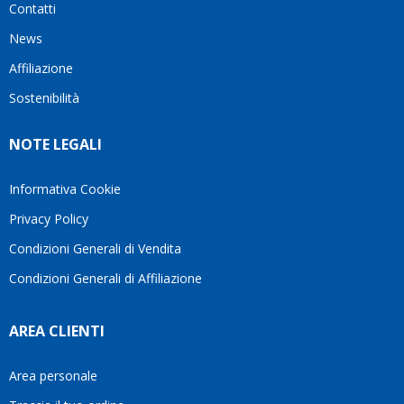
Contatti
ho
milanese
cuore
visto
che si
il
News
questo
questi
client
Affiliazione
bellissimo
dettagli
un
sito su
è
perio
Sostenibilità
internet
molto
in cui
Ve lo
rigido.
l’assi
NOTE LEGALI
consiglio
Fidatevi,
viene
♥️
se
spes
avete
trasc
Informativa Cookie
bisogno
trova
Privacy Policy
siete in
pers
ottime
che si
Condizioni Generali di Vendita
mani.
pren
Condizioni Generali di Affiliazione
il
temp
di
AREA CLIENTI
aiutar
fa
davve
Area personale
la