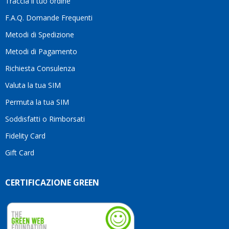
Traccia il tuo ordine
diffe
quest
F.A.Q. Domande Frequenti
moti
Metodi di Spedizione
li
consi
Metodi di Pagamento
senz
Richiesta Consulenza
alcun
esita
Valuta la tua SIM
Compl
per la
Permuta la tua SIM
seriet
Soddisfatti o Rimborsati
la
comp
Fidelity Card
e,
Gift Card
sopra
per
l’atte
CERTIFICAZIONE GREEN
che
dedic
ai
vostri