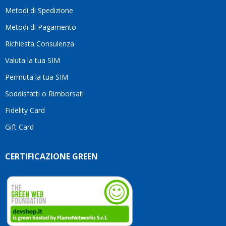
moti
Metodi di Spedizione
li
consi
Metodi di Pagamento
senz
Richiesta Consulenza
alcun
esita
Valuta la tua SIM
Compl
per la
Permuta la tua SIM
seriet
Soddisfatti o Rimborsati
la
comp
Fidelity Card
e,
Gift Card
sopra
per
l’atte
CERTIFICAZIONE GREEN
che
dedic
ai
vostri
clienti
Conti
così!