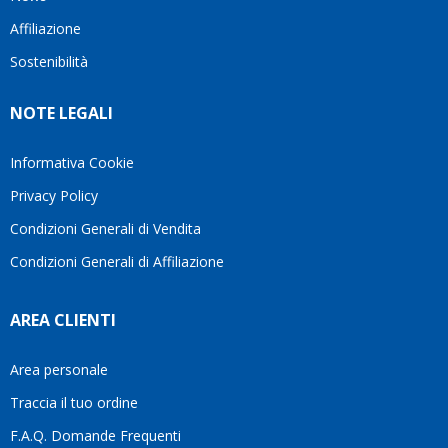
questo
questi
client
Affiliazione
bellissimo
dettagli
un
sito su
è
perio
Sostenibilità
internet
molto
in cui
Ve lo
rigido.
l’assi
NOTE LEGALI
consiglio
Fidatevi,
viene
♥️
se
spes
avete
trasc
Informativa Cookie
bisogno
trova
Privacy Policy
siete in
pers
ottime
che si
Condizioni Generali di Vendita
mani.
pren
Condizioni Generali di Affiliazione
il
temp
di
AREA CLIENTI
aiutar
fa
davve
Area personale
la
Traccia il tuo ordine
diffe
quest
F.A.Q. Domande Frequenti