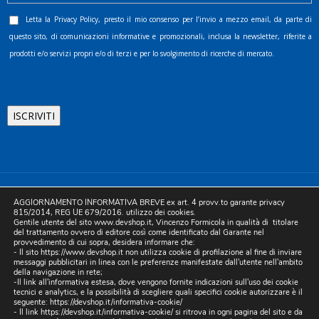
Letta la
Privacy Policy
, presto il mio consenso per l’invio a mezzo email, da parte di
questo sito, di comunicazioni informative e promozionali, inclusa la newsletter, riferite a
prodotti e/o servizi propri e/o di terzi e per lo svolgimento di ricerche di mercato.
©2025 D.& V. International srl | Sede Legale: Via Libertà, 225 -
AGGIORNAMENTO INFORMATIVA BREVE ex art. 4 provv.to garante privacy
80055 Portici (NA). pec: devinternational@pec.it P.IVA
815/2014, REG UE 679/2016. utilizzo dei cookies.
Gentile utente del sito www.devshop.it, Vincenzo Formicola in qualità di titolare
05754741212 | REA NA-773826 | Capitale sociale 10.000 euro i.v.
del trattamento ovvero di editore così come identificato dal Garante nel
provvedimento di cui sopra, desidera informare che:
| Developed by Digital & Viral
- Il sito https://www.devshop.it non utilizza cookie di profilazione al fine di inviare
messaggi pubblicitari in linea con le preferenze manifestate dall'utente nell'ambito
della navigazione in rete;
-Il link all'informativa estesa, dove vengono fornite indicazioni sull'uso dei cookie
tecnici e analytics, e la possibilità di scegliere quali specifici cookie autorizzare è il
seguente:
https://devshop.it/informativa-cookie/
- Il link
https://devshop.it/informativa-cookie/
si ritrova in ogni pagina del sito e da