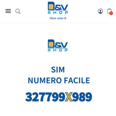
Home
Numeri Facili
SIM Wind3 Numero Facile 327799X989 Da Attivare
0