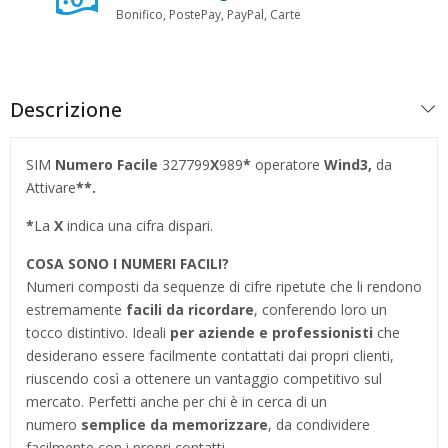
Bonifico, PostePay, PayPal, Carte
Descrizione
SIM
Numero Facile
327799
X
989
*
operatore
Wind3,
da
Attivare
**.
*
La
X
indica una cifra dispari.
COSA SONO I NUMERI FACILI?
Numeri composti da sequenze di cifre ripetute che li rendono
estremamente
facili da ricordare
, conferendo loro un
tocco distintivo. Ideali
per aziende e professionisti
che
desiderano essere facilmente contattati dai propri clienti,
riuscendo così a ottenere un vantaggio competitivo sul
mercato. Perfetti anche per chi è in cerca di un
numero
semplice da memorizzare
, da condividere
facilmente con i propri contatti.