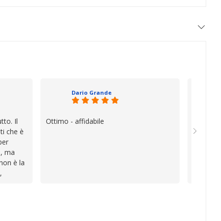
Dario Grande
to. Il
Ottimo - affidabile
Oggi è f
ti che è
vera diff
per
quando i
e, ma
esperien
 non è la
davvero e
,
a vender
i
inconven
te le
impegnat
lo che ho
professio
va oltre
soluzion