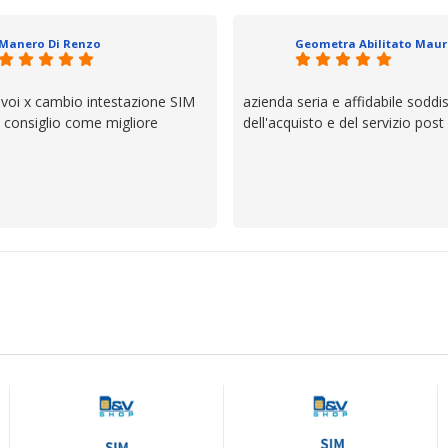
il servizio e ve lo dice un milane
questi dettagli è molto rigido. Fi
Manero Di Renzo
se avete bisogno siete in ottim
 voi x cambio intestazione SIM
azienda seria e affidabile soddi
lo consiglio come migliore
dell'acquisto e del servizio post