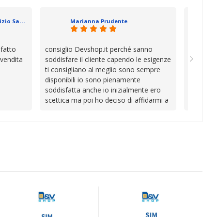
se che si
davvero a
datevi,
in cui l’
Geometra Abilitato Maurizio Sammartano
Marianna Prudente
e mani.
trascura
prendono
la differ
sfatto
consiglio Devshop.it perché sanno
Consegna
consigli
 vendita
soddisfare il cliente capendo le esigenze
cambio i
Complimen
ti consigliano al meglio sono sempre
con Vinc
competen
disponibili io sono pienamente
unici
l’attenzi
soddisfatta anche io inizialmente ero
Continua
scettica ma poi ho deciso di affidarmi a
loro e ho fatto benissimo sono stata
fortunata quel giorno quando ho visto
questo bellissimo sito su internet Ve lo
consiglio ♥️