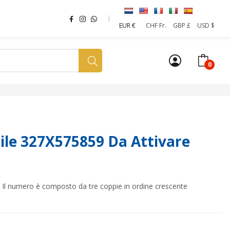
EUR €
CHF Fr.
GBP £
USD $
0
a tua SIM
News
Affiliazione
Sostenibilità
le 327X575859 Da Attivare
o. Il numero è composto da tre coppie in ordine crescente