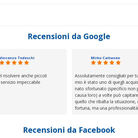
Recensioni da Google
Vincenzo Tedeschi
Mirko Cattaneo
el risolvere anche piccoli
Assolutamente consigliati per tut
, servizio impeccabile
mio è stato uno di quegli acquis
nato sfortunato (specifico non 
causa loro) a volte può capitar
quello che ribalta la situazione,
fortuna, ma una professionalità
presenza e assistenza che non t
lasciano da solo a sistemare tut
Recensioni da Facebook
cose. Be', io qui è proprio quel
trovato, un atteggiamento che 