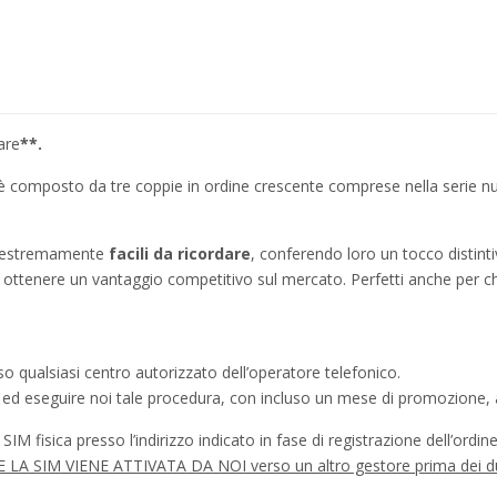
are
**.
o è composto da tre coppie in ordine crescente comprese nella serie n
no estremamente
facili da ricordare
, conferendo loro un tocco distinti
ì a ottenere un vantaggio competitivo sul mercato. Perfetti anche per c
o qualsiasi centro autorizzato dell’operatore telefonico.
a ed eseguire noi tale procedura, con incluso un mese di promozione, a
IM fisica presso l’indirizzo indicato in fase di registrazione dell’ordine
à SE LA SIM VIENE ATTIVATA DA NOI verso un altro gestore prima dei d