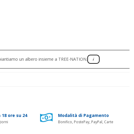
, piantiamo un albero insieme a TREE-NATION.
 18 ore su 24
Modalità di Pagamento
iorni
Bonifico, PostePay, PayPal, Carte