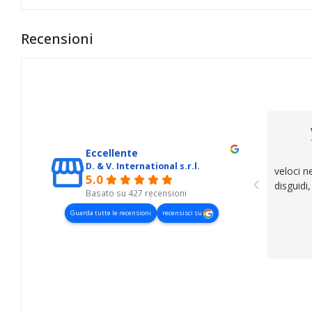
Recensioni
Eccellente
D. & V. International s.r.l.
veloci n
5.0
disguidi
Basato su 427 recensioni
Guarda tutte le recensioni
recensisci su