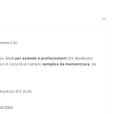
umerica 50.
vo. Ideali
per aziende e professionisti
che desiderano
hi è in cerca di un numero
semplice da memorizzare
, da
l prezzo di € 20,00.
.
ue mesi.