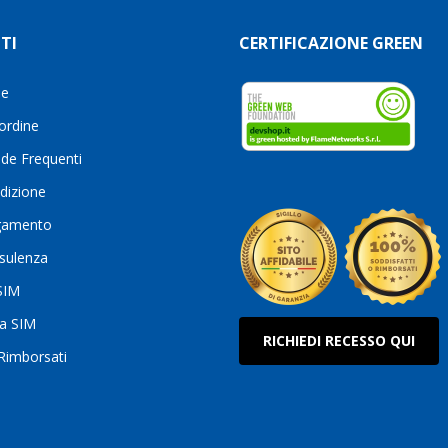
TI
CERTIFICAZIONE GREEN
le
 ordine
de Frequenti
dizione
gamento
sulenza
 SIM
ua SIM
RICHIEDI RECESSO QUI
 Rimborsati