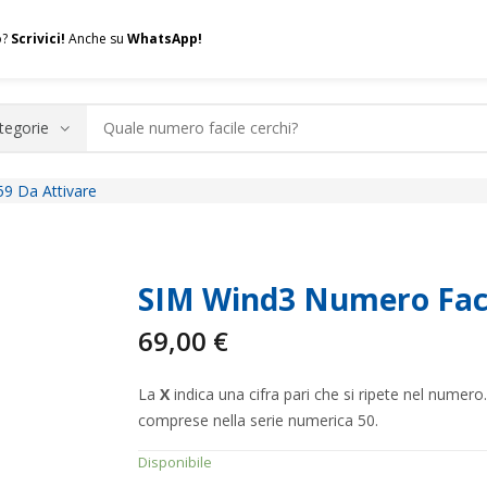
o?
Scrivici!
Anche su
WhatsApp!
9 Da Attivare
.A.Q.
Contatti
Consulenza
Valuta la tua SIM
Permuta l
SIM Wind3 Numero Faci
69,00
€
La
X
indica una cifra pari che si ripete nel numer
comprese nella serie numerica 50.
Disponibile