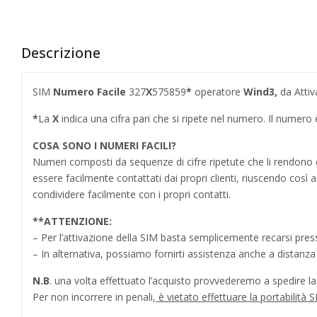
Descrizione
SIM
Numero Facile
327
X
575859
*
operatore
Wind3,
da Attiv
*
La
X
indica una cifra pari che si ripete nel numero. Il numer
COSA SONO I NUMERI FACILI?
Numeri composti da sequenze di cifre ripetute che li rendo
essere facilmente contattati dai propri clienti, riuscendo cos
condividere facilmente con i propri contatti.
**
ATTENZIONE:
– Per l’attivazione della SIM basta semplicemente recarsi press
– In alternativa, possiamo fornirti assistenza anche a distanz
N.B
. una volta effettuato l’acquisto provvederemo a spedire la S
Per non incorrere in penali,
è vietato effettuare la portabilit