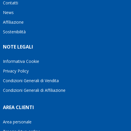
Contatti
ho
milanese
cuore
visto
che si
il
News
questo
questi
client
Affiliazione
bellissimo
dettagli
un
sito su
è
perio
Sostenibilità
internet
molto
in cui
Ve lo
rigido.
l’assi
NOTE LEGALI
consiglio
Fidatevi,
viene
♥️
se
spes
avete
trasc
Informativa Cookie
bisogno
trova
Privacy Policy
siete in
pers
ottime
che si
Condizioni Generali di Vendita
mani.
pren
Condizioni Generali di Affiliazione
il
temp
di
AREA CLIENTI
aiutar
fa
davve
Area personale
la