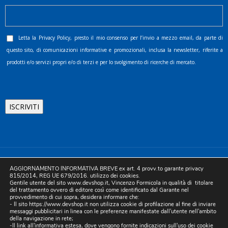
Letta la
Privacy Policy
, presto il mio consenso per l’invio a mezzo email, da parte di
questo sito, di comunicazioni informative e promozionali, inclusa la newsletter, riferite a
prodotti e/o servizi propri e/o di terzi e per lo svolgimento di ricerche di mercato.
©2025 D.& V. International srl | Sede Legale: Via Libertà, 225 -
AGGIORNAMENTO INFORMATIVA BREVE ex art. 4 provv.to garante privacy
80055 Portici (NA). pec: devinternational@pec.it P.IVA
815/2014, REG UE 679/2016. utilizzo dei cookies.
Gentile utente del sito www.devshop.it, Vincenzo Formicola in qualità di titolare
05754741212 | REA NA-773826 | Capitale sociale 10.000 euro i.v.
del trattamento ovvero di editore così come identificato dal Garante nel
provvedimento di cui sopra, desidera informare che:
| Developed by Digital & Viral
- Il sito https://www.devshop.it non utilizza cookie di profilazione al fine di inviare
messaggi pubblicitari in linea con le preferenze manifestate dall'utente nell'ambito
della navigazione in rete;
-Il link all'informativa estesa, dove vengono fornite indicazioni sull'uso dei cookie