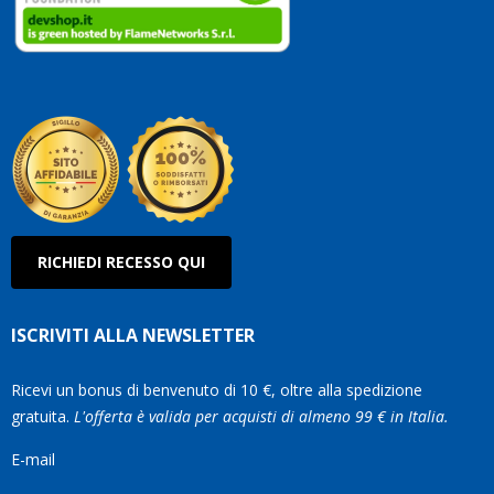
clienti
Conti
così!
Robe
Olan
RICHIEDI RECESSO QUI
ISCRIVITI ALLA NEWSLETTER
Ricevi un bonus di benvenuto di 10 €, oltre alla spedizione
gratuita.
L'offerta è valida per acquisti di almeno 99 € in Italia.
E-mail