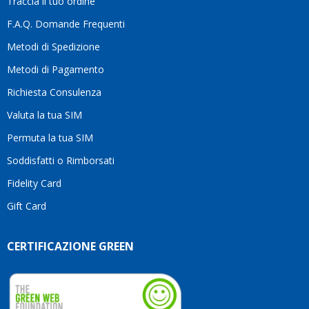
Traccia il tuo ordine
diffe
quest
F.A.Q. Domande Frequenti
moti
Metodi di Spedizione
li
consi
Metodi di Pagamento
senz
Richiesta Consulenza
alcun
esita
Valuta la tua SIM
Compl
per la
Permuta la tua SIM
seriet
Soddisfatti o Rimborsati
la
comp
Fidelity Card
e,
Gift Card
sopra
per
l’atte
CERTIFICAZIONE GREEN
che
dedic
ai
vostri