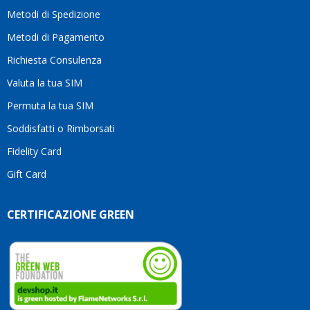
motivo
Metodi di Spedizione
li
consiglio
Metodi di Pagamento
senza
Richiesta Consulenza
alcuna
esitazione.
Valuta la tua SIM
Complimenti
per la
Permuta la tua SIM
serietà,
Soddisfatti o Rimborsati
la
competenza
Fidelity Card
e,
Gift Card
soprattutto,
per
l’attenzione
CERTIFICAZIONE GREEN
che
dedicate
ai
vostri
clienti.
Continuate
così!