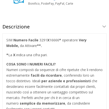
Bonifico, PostePay, PayPal, Carte
Descrizione
SIM
Numero Facile
3291
X
16666
*
operatore
Very
Mobile,
da Attivare
**.
*
La
X
indica una cifra pari.
COSA SONO I NUMERI FACILI?
Numeri composti da sequenze di cifre ripetute che li rendono
estremamente
facili da ricordare
, conferendo loro un
tocco distintivo. Ideali
per aziende e professionisti
che
desiderano essere facilmente contattati dai propri clienti,
riuscendo così a ottenere un vantaggio competitivo sul
mercato. Perfetti anche per chi è in cerca di un
numero
semplice da memorizzare
, da condividere
facilmente con i propri contatti.