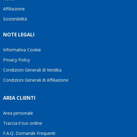
questo
questi
cliente.In
Affiliazione
bellissimo
dettagli
un
sito su
è
periodo
Sostenibilità
internet
molto
in cui
Ve lo
rigido.
l’assistenza
NOTE LEGALI
consiglio
Fidatevi,
viene
♥️
se
spesso
avete
trascurata,
Informativa Cookie
bisogno
trovare
Privacy Policy
siete in
persone
ottime
che si
Condizioni Generali di Vendita
mani.
prendono
Condizioni Generali di Affiliazione
il
tempo
di
AREA CLIENTI
aiutarti
fa
davvero
Area personale
la
Traccia il tuo ordine
differenza.Per
questo
F.A.Q. Domande Frequenti