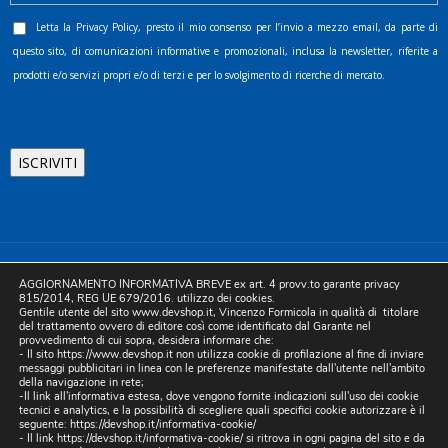
Letta la
Privacy Policy
, presto il mio consenso per l’invio a mezzo email, da parte di
questo sito, di comunicazioni informative e promozionali, inclusa la newsletter, riferite a
prodotti e/o servizi propri e/o di terzi e per lo svolgimento di ricerche di mercato.
©2025 D.& V. International srl | Sede Legale: Via Libertà, 225 -
AGGIORNAMENTO INFORMATIVA BREVE ex art. 4 provv.to garante privacy
80055 Portici (NA). pec: devinternational@pec.it P.IVA
815/2014, REG UE 679/2016. utilizzo dei cookies.
Gentile utente del sito www.devshop.it, Vincenzo Formicola in qualità di titolare
05754741212 | REA NA-773826 | Capitale sociale 10.000 euro i.v.
del trattamento ovvero di editore così come identificato dal Garante nel
provvedimento di cui sopra, desidera informare che:
| Developed by Digital & Viral
- Il sito https://www.devshop.it non utilizza cookie di profilazione al fine di inviare
messaggi pubblicitari in linea con le preferenze manifestate dall'utente nell'ambito
della navigazione in rete;
-Il link all'informativa estesa, dove vengono fornite indicazioni sull'uso dei cookie
tecnici e analytics, e la possibilità di scegliere quali specifici cookie autorizzare è il
seguente:
https://devshop.it/informativa-cookie/
- Il link
https://devshop.it/informativa-cookie/
si ritrova in ogni pagina del sito e da