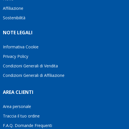
questo
questi
client
Affiliazione
bellissimo
dettagli
un
sito su
è
perio
Sostenibilità
internet
molto
in cui
Ve lo
rigido.
l’assi
NOTE LEGALI
consiglio
Fidatevi,
viene
♥️
se
spes
avete
trasc
Informativa Cookie
bisogno
trova
Privacy Policy
siete in
pers
ottime
che si
Condizioni Generali di Vendita
mani.
pren
Condizioni Generali di Affiliazione
il
temp
di
AREA CLIENTI
aiutar
fa
davve
Area personale
la
Traccia il tuo ordine
diffe
quest
F.A.Q. Domande Frequenti