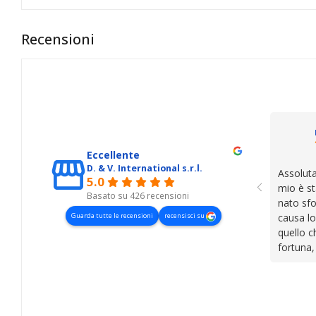
Recensioni
Eccellente
D. & V. International s.r.l.
Assoluta
5.0
mio è st
Basato su 426 recensioni
nato sfo
Guarda tutte le recensioni
recensisci su
causa lo
quello c
fortuna,
presenza
lasciano
cose. Be
trovato,