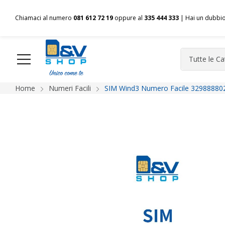
Chiamaci al numero
081 612 72 19
oppure al
335 444 333
| Hai un dubbi
Home
Numeri Facili
SIM Wind3 Numero Facile 329888802
HOME
Chi siamo
Shop
Spedizioni
Pagamenti
F