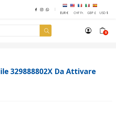
EUR €
CHF Fr.
GBP £
USD $
0
a tua SIM
News
Affiliazione
Sostenibilità
le 329888802X Da Attivare