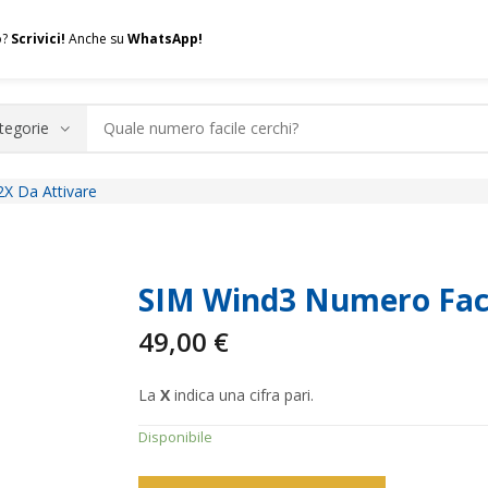
o?
Scrivici!
Anche su
WhatsApp!
X Da Attivare
.A.Q.
Contatti
Consulenza
Valuta la tua SIM
Permuta l
SIM Wind3 Numero Faci
49,00
€
La
X
indica una cifra pari.
Disponibile