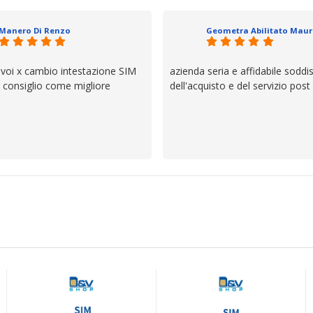
io e ve lo dice un milanese che si
ttagli è molto rigido. Fidatevi,
Manero Di Renzo
 bisogno siete in ottime mani.
 voi x cambio intestazione SIM
azienda seria e affidabile soddi
lo consiglio come migliore
dell'acquisto e del servizio post