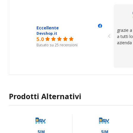
il serviz
questi de
se avete
Eccellente
grazie a
Devshop.it
a tutti 
5.0
azienda
Basato su 25 recensioni
Prodotti Alternativi