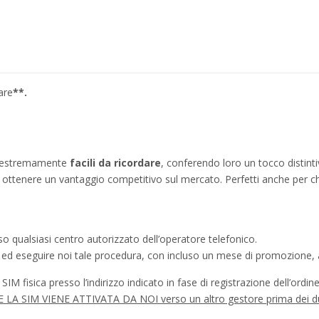
are
**.
no estremamente
facili da ricordare
, conferendo loro un tocco distinti
ì a ottenere un vantaggio competitivo sul mercato. Perfetti anche per c
o qualsiasi centro autorizzato dell’operatore telefonico.
a ed eseguire noi tale procedura, con incluso un mese di promozione, a
IM fisica presso l’indirizzo indicato in fase di registrazione dell’ordine
à SE LA SIM VIENE ATTIVATA DA NOI verso un altro gestore prima dei d