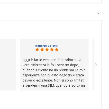
Roberto Coletti
Oggi è facile vendere un prodotto. La
Ho acqui
vera differenza la fa il servizio dopo,
sono rim
quando il cliente ha un problema.La mia
Venditore
esperienza con questo negozio è stata
professi
davvero eccellente. Non si sono limitati
chiara. 
a vendermi una SIM: quando è sorto un
conforme
inconveniente per colpa mia si sono
chi cerca
impegnati con grande disponibilità,
affidabile
professionalità e pazienza per trovare la
soluzione, dimostrando di avere