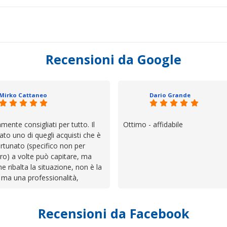
Recensioni da Google
Mirko Cattaneo
Dario Grande
mente consigliati per tutto. Il
Ottimo - affidabile
ato uno di quegli acquisti che è
rtunato (specifico non per
ro) a volte può capitare, ma
he ribalta la situazione, non è la
 ma una professionalità,
 e assistenza che non ti
 da solo a sistemare tutte le
Recensioni da Facebook
', io qui è proprio quello che ho
 un atteggiamento che va oltre