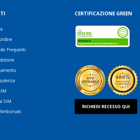
TI
CERTIFICAZIONE GREEN
le
 ordine
de Frequenti
dizione
gamento
sulenza
 SIM
ua SIM
RICHIEDI RECESSO QUI
 Rimborsati