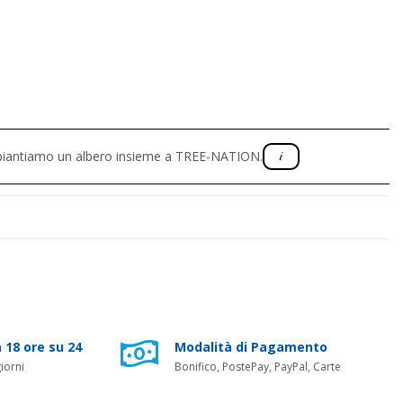
, piantiamo un albero insieme a TREE-NATION.
 18 ore su 24
Modalità di Pagamento
iorni
Bonifico, PostePay, PayPal, Carte