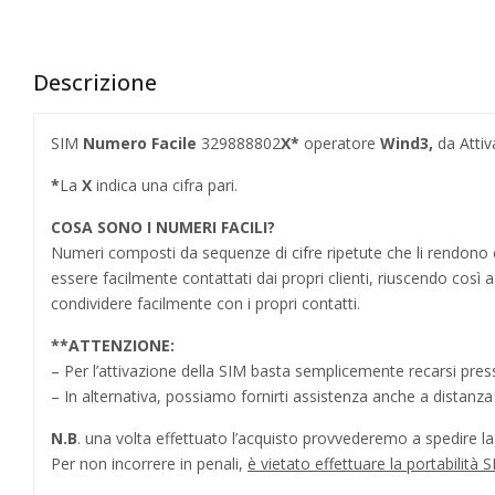
Descrizione
SIM
Numero Facile
329888802
X*
operatore
Wind3,
da Attiv
*
La
X
indica una cifra pari.
COSA SONO I NUMERI FACILI?
Numeri composti da sequenze di cifre ripetute che li rendo
essere facilmente contattati dai propri clienti, riuscendo cos
condividere facilmente con i propri contatti.
**
ATTENZIONE:
– Per l’attivazione della SIM basta semplicemente recarsi press
– In alternativa, possiamo fornirti assistenza anche a distanz
N.B
. una volta effettuato l’acquisto provvederemo a spedire la S
Per non incorrere in penali,
è vietato effettuare la portabilit