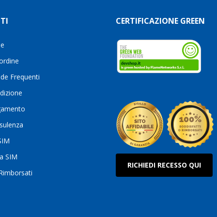
TI
CERTIFICAZIONE GREEN
le
 ordine
de Frequenti
dizione
gamento
sulenza
 SIM
ua SIM
RICHIEDI RECESSO QUI
 Rimborsati