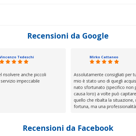
Recensioni da Google
Vincenzo Tedeschi
Mirko Cattaneo
el risolvere anche piccoli
Assolutamente consigliati per tut
, servizio impeccabile
mio è stato uno di quegli acquis
nato sfortunato (specifico non 
causa loro) a volte può capitar
quello che ribalta la situazione,
fortuna, ma una professionalità
presenza e assistenza che non t
lasciano da solo a sistemare tut
Recensioni da Facebook
cose. Be', io qui è proprio quel
trovato, un atteggiamento che 