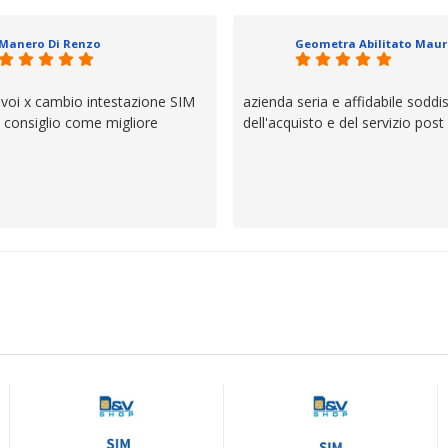
il servizio e ve lo dice un milane
questi dettagli è molto rigido. Fi
Manero Di Renzo
se avete bisogno siete in ottim
 voi x cambio intestazione SIM
azienda seria e affidabile soddi
lo consiglio come migliore
dell'acquisto e del servizio post