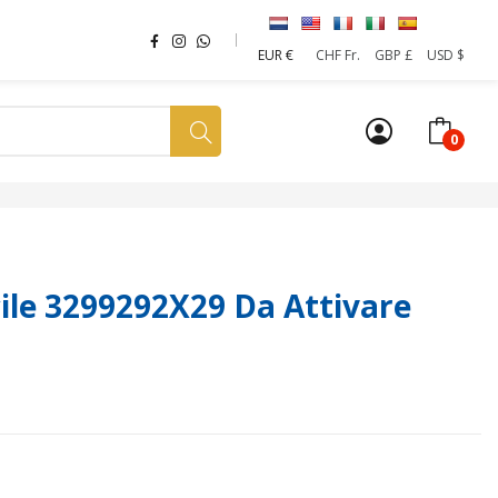
EUR €
CHF Fr.
GBP £
USD $
0
a tua SIM
News
Affiliazione
Sostenibilità
le 3299292X29 Da Attivare