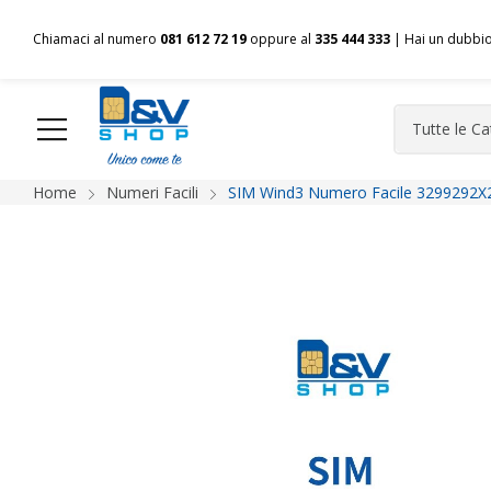
Chiamaci al numero
081 612 72 19
oppure al
335 444 333
| Hai un dubbi
Home
Numeri Facili
SIM Wind3 Numero Facile 3299292X2
HOME
Chi siamo
Shop
Spedizioni
Pagamenti
F