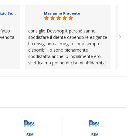
se che si
davvero a
datevi,
in cui l’
Geometra Abilitato Maurizio Sammartano
Marianna Prudente
e mani.
trascura
prendono
la differ
sfatto
consiglio Devshop.it perché sanno
Consegna
consigli
 vendita
soddisfare il cliente capendo le esigenze
cambio i
Complimen
ti consigliano al meglio sono sempre
con Vinc
competen
disponibili io sono pienamente
unici
l’attenzi
soddisfatta anche io inizialmente ero
Continua
scettica ma poi ho deciso di affidarmi a
loro e ho fatto benissimo sono stata
fortunata quel giorno quando ho visto
questo bellissimo sito su internet Ve lo
consiglio ♥️