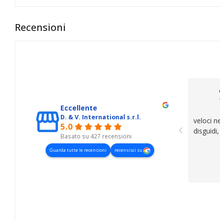
Recensioni
Eccellente
D. & V. International s.r.l.
veloci n
5.0
disguidi
Basato su 427 recensioni
Guarda tutte le recensioni
recensisci su