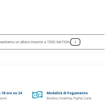
, piantiamo un albero insieme a TREE-NATION.
 18 ore su 24
Modalità di Pagamento
iorni
Bonifico, PostePay, PayPal, Carte