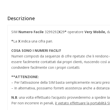
Descrizione
SIM
Numero Facile
3299292
X
29
*
operatore
Very Mobile,
d
*
La
X
indica una cifra pari.
COSA SONO I NUMERI FACILI?
Numeri composti da sequenze di cifre ripetute che li rendo
essere facilmente contattati dai propri clienti, riuscendo cos
condividere facilmente con i propri contatti.
**
ATTENZIONE:
– Per l’attivazione della SIM basta semplicemente recarsi press
– In alternativa, possiamo fornirti assistenza anche a distanz
N.B
. una volta effettuato l’acquisto provvederemo a spedire la S
Per non incorrere in penali,
è vietato effettuare la portabilit