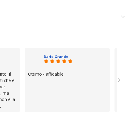
Dario Grande
to. Il
Ottimo - affidabile
Oggi è f
ti che è
vera diff
per
quando i
e, ma
esperien
 non è la
davvero e
,
a vender
i
inconven
te le
impegnat
lo che ho
professio
va oltre
soluzion