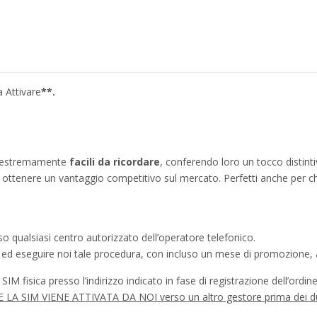
a Attivare
**.
no estremamente
facili da ricordare
, conferendo loro un tocco distinti
ì a ottenere un vantaggio competitivo sul mercato. Perfetti anche per c
o qualsiasi centro autorizzato dell’operatore telefonico.
a ed eseguire noi tale procedura, con incluso un mese di promozione, a
IM fisica presso l’indirizzo indicato in fase di registrazione dell’ordine
à SE LA SIM VIENE ATTIVATA DA NOI verso un altro gestore prima dei d