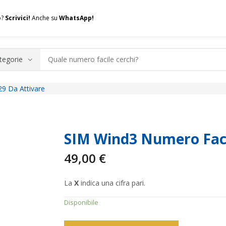
o?
Scrivici!
Anche su
WhatsApp!
9 Da Attivare
.A.Q.
Contatti
Consulenza
Valuta la tua SIM
Permuta l
SIM Wind3 Numero Faci
49,00
€
La
X
indica una cifra pari.
Disponibile