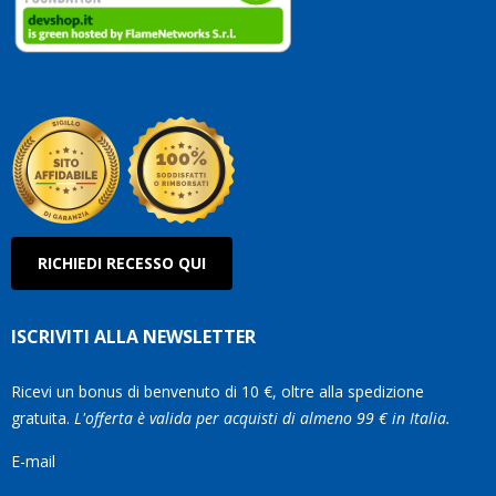
clienti
Conti
così!
Robe
Olan
RICHIEDI RECESSO QUI
ISCRIVITI ALLA NEWSLETTER
Ricevi un bonus di benvenuto di 10 €, oltre alla spedizione
gratuita.
L'offerta è valida per acquisti di almeno 99 € in Italia.
E-mail