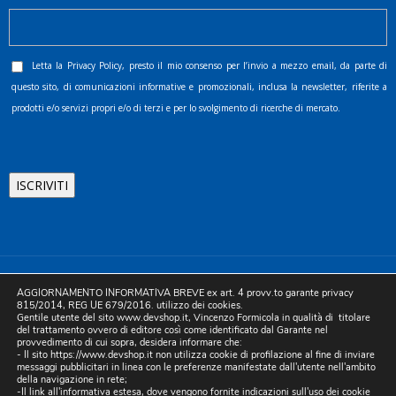
Letta la
Privacy Policy
, presto il mio consenso per l’invio a mezzo email, da parte di
questo sito, di comunicazioni informative e promozionali, inclusa la newsletter, riferite a
prodotti e/o servizi propri e/o di terzi e per lo svolgimento di ricerche di mercato.
©2025 D.& V. International srl | Sede Legale: Via Libertà, 225 -
AGGIORNAMENTO INFORMATIVA BREVE ex art. 4 provv.to garante privacy
80055 Portici (NA). pec: devinternational@pec.it P.IVA
815/2014, REG UE 679/2016. utilizzo dei cookies.
Gentile utente del sito www.devshop.it, Vincenzo Formicola in qualità di titolare
05754741212 | REA NA-773826 | Capitale sociale 10.000 euro i.v.
del trattamento ovvero di editore così come identificato dal Garante nel
provvedimento di cui sopra, desidera informare che:
| Developed by Digital & Viral
- Il sito https://www.devshop.it non utilizza cookie di profilazione al fine di inviare
messaggi pubblicitari in linea con le preferenze manifestate dall'utente nell'ambito
della navigazione in rete;
-Il link all'informativa estesa, dove vengono fornite indicazioni sull'uso dei cookie