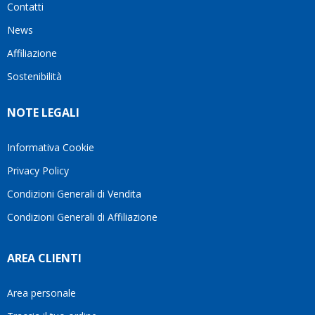
Contatti
ho
milanese
cuore
visto
che si
il
News
questo
questi
client
Affiliazione
bellissimo
dettagli
un
sito su
è
perio
Sostenibilità
internet
molto
in cui
Ve lo
rigido.
l’assi
NOTE LEGALI
consiglio
Fidatevi,
viene
♥️
se
spes
avete
trasc
Informativa Cookie
bisogno
trova
Privacy Policy
siete in
pers
ottime
che si
Condizioni Generali di Vendita
mani.
pren
Condizioni Generali di Affiliazione
il
temp
di
AREA CLIENTI
aiutar
fa
davve
Area personale
la