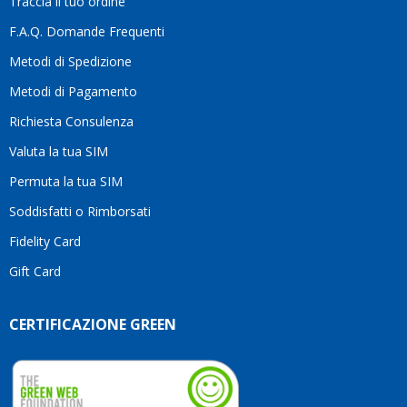
Traccia il tuo ordine
diffe
quest
F.A.Q. Domande Frequenti
moti
Metodi di Spedizione
li
consi
Metodi di Pagamento
senz
Richiesta Consulenza
alcun
esita
Valuta la tua SIM
Compl
per la
Permuta la tua SIM
seriet
Soddisfatti o Rimborsati
la
comp
Fidelity Card
e,
Gift Card
sopra
per
l’atte
CERTIFICAZIONE GREEN
che
dedic
ai
vostri