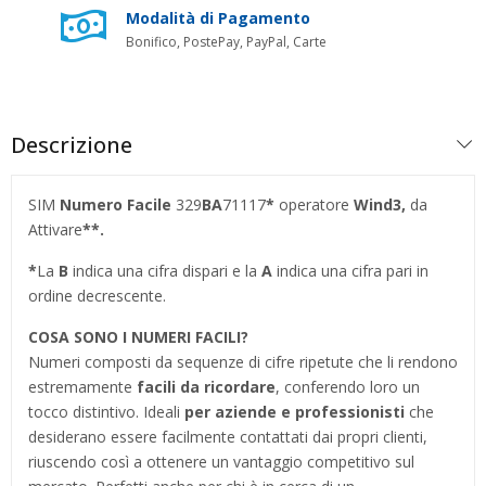
Modalità di Pagamento
Bonifico, PostePay, PayPal, Carte
Descrizione
SIM
Numero Facile
329
BA
71117
*
operatore
Wind3,
da
Attivare
**.
*
La
B
indica una cifra dispari e la
A
indica una cifra pari in
ordine decrescente.
COSA SONO I NUMERI FACILI?
Numeri composti da sequenze di cifre ripetute che li rendono
estremamente
facili da ricordare
, conferendo loro un
tocco distintivo. Ideali
per aziende e professionisti
che
desiderano essere facilmente contattati dai propri clienti,
riuscendo così a ottenere un vantaggio competitivo sul