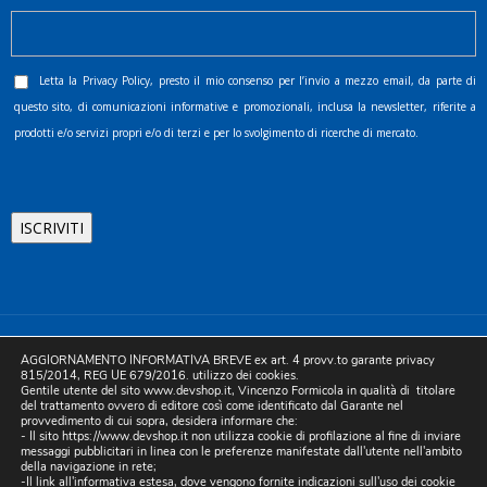
Letta la
Privacy Policy
, presto il mio consenso per l’invio a mezzo email, da parte di
questo sito, di comunicazioni informative e promozionali, inclusa la newsletter, riferite a
prodotti e/o servizi propri e/o di terzi e per lo svolgimento di ricerche di mercato.
©2025 D.& V. International srl | Sede Legale: Via Libertà, 225 -
AGGIORNAMENTO INFORMATIVA BREVE ex art. 4 provv.to garante privacy
80055 Portici (NA). pec: devinternational@pec.it P.IVA
815/2014, REG UE 679/2016. utilizzo dei cookies.
Gentile utente del sito www.devshop.it, Vincenzo Formicola in qualità di titolare
05754741212 | REA NA-773826 | Capitale sociale 10.000 euro i.v.
del trattamento ovvero di editore così come identificato dal Garante nel
provvedimento di cui sopra, desidera informare che:
| Developed by Digital & Viral
- Il sito https://www.devshop.it non utilizza cookie di profilazione al fine di inviare
messaggi pubblicitari in linea con le preferenze manifestate dall'utente nell'ambito
della navigazione in rete;
-Il link all'informativa estesa, dove vengono fornite indicazioni sull'uso dei cookie