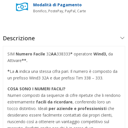
Modalità di Pagamento
Bonifico, PostePay, PayPal, Carte
Descrizione
SIM
Numero Facile
32
AA
338333
*
operatore
Wind3,
da
Attivare
**.
*
La
A
indica una stessa cifra pari. Il numero è composto da
un prefisso Wind3 32A e due prefissi Tim 338 – 333.
COSA SONO I NUMERI FACILI?
Numeri composti da sequenze di cifre ripetute che li rendono
estremamente
facili da ricordare
, conferendo loro un
tocco distintivo. Ideali
per aziende e professionisti
che
desiderano essere facilmente contattati dai propri clienti,
riuscendo così a ottenere un vantaggio competitivo sul