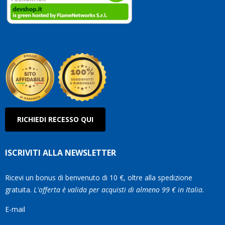
clienti.
Continuate
così!
Roberto
Olanda
RICHIEDI RECESSO QUI
ISCRIVITI ALLA NEWSLETTER
Ricevi un bonus di benvenuto di 10 €, oltre alla spedizione
gratuita.
L'offerta è valida per acquisti di almeno 99 € in Italia.
E-mail