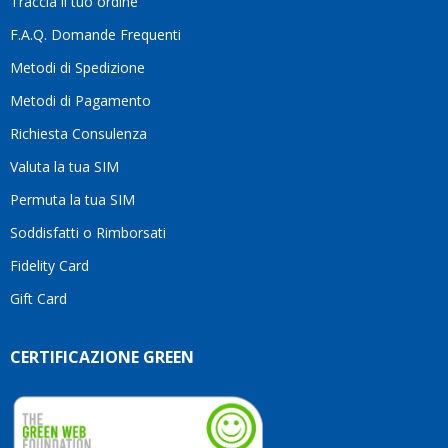
Traccia il tuo ordine
differenza.Per
questo
F.A.Q. Domande Frequenti
motivo
Metodi di Spedizione
li
consiglio
Metodi di Pagamento
senza
Richiesta Consulenza
alcuna
esitazione.
Valuta la tua SIM
Complimenti
per la
Permuta la tua SIM
serietà,
Soddisfatti o Rimborsati
la
competenza
Fidelity Card
e,
Gift Card
soprattutto,
per
l’attenzione
CERTIFICAZIONE GREEN
che
dedicate
ai
vostri