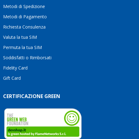
moti
Metodi di Spedizione
li
consi
Metodi di Pagamento
senz
Richiesta Consulenza
alcun
esita
Valuta la tua SIM
Compl
per la
Permuta la tua SIM
seriet
Soddisfatti o Rimborsati
la
comp
Fidelity Card
e,
Gift Card
sopra
per
l’atte
CERTIFICAZIONE GREEN
che
dedic
ai
vostri
clienti
Conti
così!