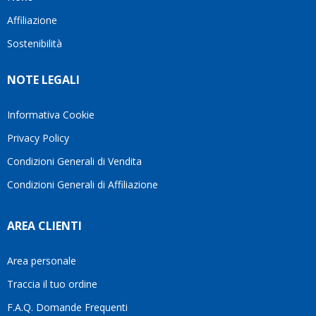
questo
questi
client
Affiliazione
bellissimo
dettagli
un
sito su
è
perio
Sostenibilità
internet
molto
in cui
Ve lo
rigido.
l’assi
NOTE LEGALI
consiglio
Fidatevi,
viene
♥️
se
spes
avete
trasc
Informativa Cookie
bisogno
trova
Privacy Policy
siete in
pers
ottime
che si
Condizioni Generali di Vendita
mani.
pren
Condizioni Generali di Affiliazione
il
temp
di
AREA CLIENTI
aiutar
fa
davve
Area personale
la
Traccia il tuo ordine
diffe
quest
F.A.Q. Domande Frequenti