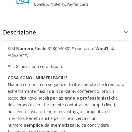
Bonifico, PostePay, PayPal, Carte
Descrizione
SIM
Numero Facile
32
X
0040305
*
operatore
Wind3,
da
Attivare
**.
*
La
X
indica una cifra dispari.
COSA SONO I NUMERI FACILI?
Numeri composti da sequenze di cifre ripetute che li rendono
estremamente
facili da ricordare
, conferendo loro un
tocco distintivo. Ideali
per aziende e professionisti
che
desiderano essere facilmente contattati dai propri clienti,
riuscendo così a ottenere un vantaggio competitivo sul
mercato. Perfetti anche per chi è in cerca di un
numero
semplice da memorizzare
, da condividere
facilmente con i propri contatti.