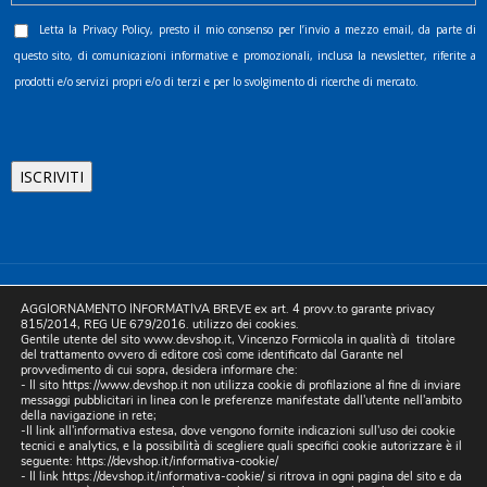
Letta la
Privacy Policy
, presto il mio consenso per l’invio a mezzo email, da parte di
questo sito, di comunicazioni informative e promozionali, inclusa la newsletter, riferite a
prodotti e/o servizi propri e/o di terzi e per lo svolgimento di ricerche di mercato.
©2025 D.& V. International srl | Sede Legale: Via Libertà, 225 -
AGGIORNAMENTO INFORMATIVA BREVE ex art. 4 provv.to garante privacy
80055 Portici (NA). pec: devinternational@pec.it P.IVA
815/2014, REG UE 679/2016. utilizzo dei cookies.
Gentile utente del sito www.devshop.it, Vincenzo Formicola in qualità di titolare
05754741212 | REA NA-773826 | Capitale sociale 10.000 euro i.v.
del trattamento ovvero di editore così come identificato dal Garante nel
provvedimento di cui sopra, desidera informare che:
| Developed by Digital & Viral
- Il sito https://www.devshop.it non utilizza cookie di profilazione al fine di inviare
messaggi pubblicitari in linea con le preferenze manifestate dall'utente nell'ambito
della navigazione in rete;
-Il link all'informativa estesa, dove vengono fornite indicazioni sull'uso dei cookie
tecnici e analytics, e la possibilità di scegliere quali specifici cookie autorizzare è il
seguente:
https://devshop.it/informativa-cookie/
- Il link
https://devshop.it/informativa-cookie/
si ritrova in ogni pagina del sito e da