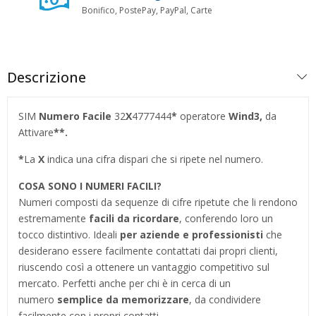
Bonifico, PostePay, PayPal, Carte
Descrizione
SIM
Numero Facile
32
X
4777444
*
operatore
Wind3,
da
Attivare
**.
*
La
X
indica una cifra dispari che si ripete nel numero.
COSA SONO I NUMERI FACILI?
Numeri composti da sequenze di cifre ripetute che li rendono
estremamente
facili da ricordare
, conferendo loro un
tocco distintivo. Ideali
per aziende e professionisti
che
desiderano essere facilmente contattati dai propri clienti,
riuscendo così a ottenere un vantaggio competitivo sul
mercato. Perfetti anche per chi è in cerca di un
numero
semplice da memorizzare
, da condividere
facilmente con i propri contatti.