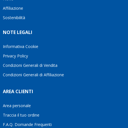
questo
questi
client
Affiliazione
bellissimo
dettagli
un
sito su
è
perio
Sostenibilità
internet
molto
in cui
Ve lo
rigido.
l’assi
NOTE LEGALI
consiglio
Fidatevi,
viene
♥️
se
spes
avete
trasc
Informativa Cookie
bisogno
trova
Privacy Policy
siete in
pers
ottime
che si
Condizioni Generali di Vendita
mani.
pren
Condizioni Generali di Affiliazione
il
temp
di
AREA CLIENTI
aiutar
fa
davve
Area personale
la
Traccia il tuo ordine
diffe
quest
F.A.Q. Domande Frequenti