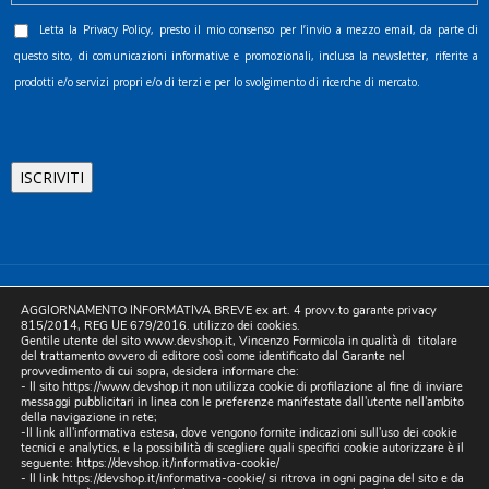
Letta la
Privacy Policy
, presto il mio consenso per l’invio a mezzo email, da parte di
questo sito, di comunicazioni informative e promozionali, inclusa la newsletter, riferite a
prodotti e/o servizi propri e/o di terzi e per lo svolgimento di ricerche di mercato.
©2025 D.& V. International srl | Sede Legale: Via Libertà, 225 -
AGGIORNAMENTO INFORMATIVA BREVE ex art. 4 provv.to garante privacy
80055 Portici (NA). pec: devinternational@pec.it P.IVA
815/2014, REG UE 679/2016. utilizzo dei cookies.
Gentile utente del sito www.devshop.it, Vincenzo Formicola in qualità di titolare
05754741212 | REA NA-773826 | Capitale sociale 10.000 euro i.v.
del trattamento ovvero di editore così come identificato dal Garante nel
provvedimento di cui sopra, desidera informare che:
| Developed by Digital & Viral
- Il sito https://www.devshop.it non utilizza cookie di profilazione al fine di inviare
messaggi pubblicitari in linea con le preferenze manifestate dall'utente nell'ambito
della navigazione in rete;
-Il link all'informativa estesa, dove vengono fornite indicazioni sull'uso dei cookie
tecnici e analytics, e la possibilità di scegliere quali specifici cookie autorizzare è il
seguente:
https://devshop.it/informativa-cookie/
- Il link
https://devshop.it/informativa-cookie/
si ritrova in ogni pagina del sito e da