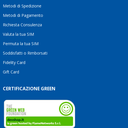
moti
Metodi di Spedizione
li
consi
Metodi di Pagamento
senz
Richiesta Consulenza
alcun
esita
Valuta la tua SIM
Compl
per la
Permuta la tua SIM
seriet
Soddisfatti o Rimborsati
la
comp
Fidelity Card
e,
Gift Card
sopra
per
l’atte
CERTIFICAZIONE GREEN
che
dedic
ai
vostri
clienti
Conti
così!