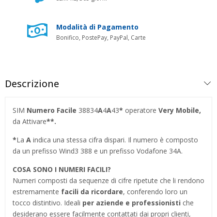
Modalità di Pagamento
Bonifico, PostePay, PayPal, Carte
Descrizione
SIM
Numero Facile
38834
A
4
A
43
*
operatore
Very Mobile,
da Attivare
**.
*
La
A
indica una stessa cifra dispari. Il numero è composto
da un prefisso Wind3 388 e un prefisso Vodafone 34A.
COSA SONO I NUMERI FACILI?
Numeri composti da sequenze di cifre ripetute che li rendono
estremamente
facili da ricordare
, conferendo loro un
tocco distintivo. Ideali
per aziende e professionisti
che
desiderano essere facilmente contattati dai propri clienti,