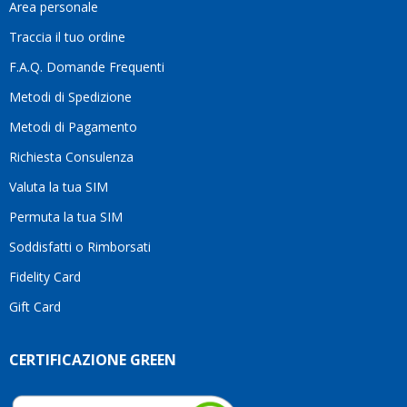
davve
Area personale
la
Traccia il tuo ordine
diffe
quest
F.A.Q. Domande Frequenti
moti
Metodi di Spedizione
li
consi
Metodi di Pagamento
senz
Richiesta Consulenza
alcun
esita
Valuta la tua SIM
Compl
per la
Permuta la tua SIM
seriet
Soddisfatti o Rimborsati
la
comp
Fidelity Card
e,
Gift Card
sopra
per
l’atte
CERTIFICAZIONE GREEN
che
dedic