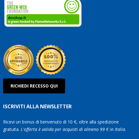
ai
vostri
clienti
Conti
così!
Robe
Olan
RICHIEDI RECESSO QUI
ISCRIVITI ALLA NEWSLETTER
Ricevi un bonus di benvenuto di 10 €, oltre alla spedizione
gratuita.
L'offerta è valida per acquisti di almeno 99 € in Italia.