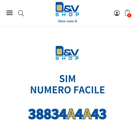
Home
Numeri Facili
SIM Wind3 Numero Facile 38834A4A43 Da Attivare
0