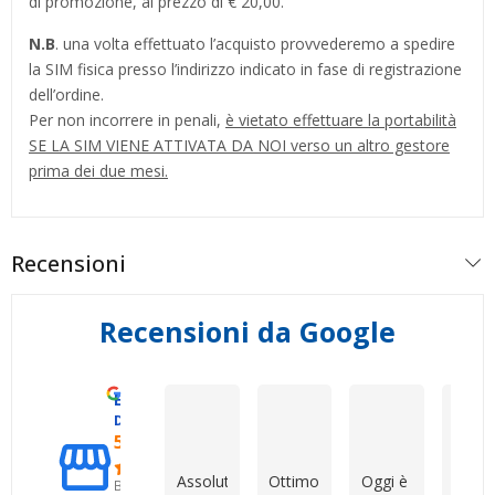
di promozione, al prezzo di € 20,00.
N.B
. una volta effettuato l’acquisto provvederemo a spedire
la SIM fisica presso l’indirizzo indicato in fase di registrazione
dell’ordine.
Per non incorrere in penali,
è vietato effettuare la portabilità
SE LA SIM VIENE ATTIVATA DA NOI verso un altro gestore
prima dei due mesi.
Recensioni
Recensioni da Google
Eccellente
Mirko Cattaneo
Dario Grande
Roberto Col
D. & V. International s.r.l.
5.0
Assolutamente
Ottimo
Oggi è
Ho
Basato