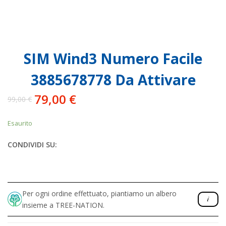
SIM Wind3 Numero Facile
3885678778 Da Attivare
79,00
€
99,00
€
Il
Il
prezzo
prezzo
Esaurito
originale
attuale
era:
è:
CONDIVIDI SU:
99,00 €.
79,00 €.
Per ogni ordine effettuato, piantiamo un albero
insieme a TREE-NATION.