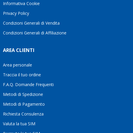
avete
trascurata,
Informativa Cookie
bisogno
trovare
Privacy Policy
siete in
persone
ottime
che si
Condizioni Generali di Vendita
mani.
prendono
Condizioni Generali di Affiliazione
il
tempo
di
AREA CLIENTI
aiutarti
fa
davvero
Area personale
la
Traccia il tuo ordine
differenza.Per
questo
F.A.Q. Domande Frequenti
motivo
Metodi di Spedizione
li
consiglio
Metodi di Pagamento
senza
Richiesta Consulenza
alcuna
esitazione.
Valuta la tua SIM
Complimenti