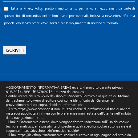
Letta la
Privacy Policy
, presto il mio consenso per l’invio a mezzo email, da parte di
questo sito, di comunicazioni informative e promozionali, inclusa la newsletter, riferite a
prodotti e/o servizi propri e/o di terzi e per lo svolgimento di ricerche di mercato.
©2025 D.& V. International srl | Sede Legale: Via Libertà, 225 -
AGGIORNAMENTO INFORMATIVA BREVE ex art. 4 provv.to garante privacy
80055 Portici (NA). pec: devinternational@pec.it P.IVA
815/2014, REG UE 679/2016. utilizzo dei cookies.
Gentile utente del sito www.devshop.it, Vincenzo Formicola in qualità di titolare
05754741212 | REA NA-773826 | Capitale sociale 10.000 euro i.v.
del trattamento ovvero di editore così come identificato dal Garante nel
provvedimento di cui sopra, desidera informare che:
| Developed by Digital & Viral
- Il sito https://www.devshop.it non utilizza cookie di profilazione al fine di inviare
messaggi pubblicitari in linea con le preferenze manifestate dall'utente nell'ambito
della navigazione in rete;
-Il link all'informativa estesa, dove vengono fornite indicazioni sull'uso dei cookie
tecnici e analytics, e la possibilità di scegliere quali specifici cookie autorizzare è il
seguente:
https://devshop.it/informativa-cookie/
- Il link
https://devshop.it/informativa-cookie/
si ritrova in ogni pagina del sito e da