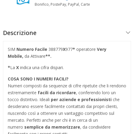
Bonifico, PostePay, PayPal, Carte
Descrizione
SIM
Numero Facile
388779
X
977
*
operatore
Very
Mobile,
da Attivare
**.
*
La
X
indica una cifra dispari.
COSA SONO I NUMERI FACILI?
Numeri composti da sequenze di cifre ripetute che li rendono
estremamente
facili da ricordare
, conferendo loro un
tocco distintivo. Ideali
per aziende e professionisti
che
desiderano essere facilmente contattati dai propri clienti,
riuscendo così a ottenere un vantaggio competitivo sul
mercato. Perfetti anche per chi è in cerca di un
numero
semplice da memorizzare
, da condividere
facilmente con i propri contatti.