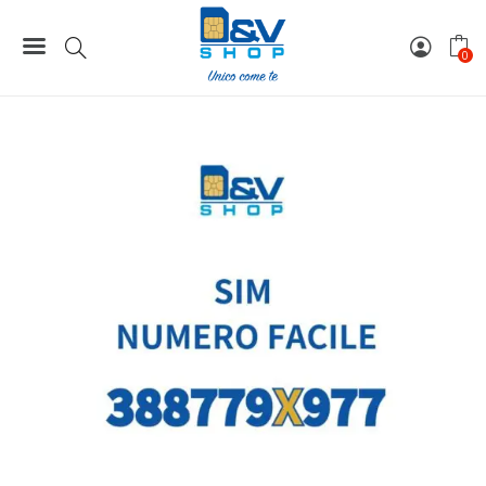
Home
Numeri Facili
SIM Wind3 Numero Facile 388779X977 Da Attivare
0