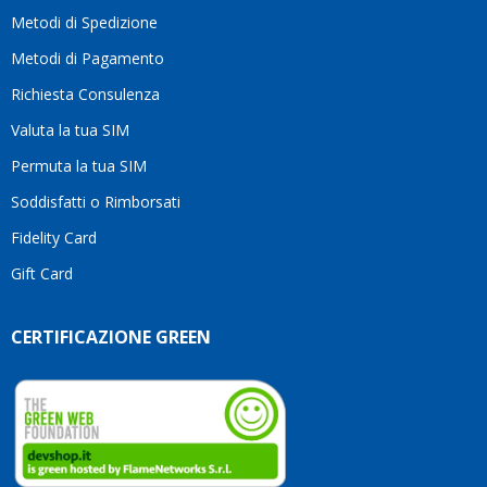
moti
Metodi di Spedizione
li
consi
Metodi di Pagamento
senz
Richiesta Consulenza
alcun
esita
Valuta la tua SIM
Compl
per la
Permuta la tua SIM
seriet
Soddisfatti o Rimborsati
la
comp
Fidelity Card
e,
Gift Card
sopra
per
l’atte
CERTIFICAZIONE GREEN
che
dedic
ai
vostri
clienti
Conti
così!