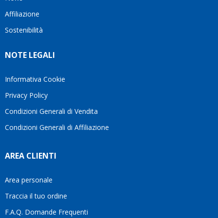
questo
questi
client
Affiliazione
bellissimo
dettagli
un
sito su
è
perio
Sostenibilità
internet
molto
in cui
Ve lo
rigido.
l’assi
NOTE LEGALI
consiglio
Fidatevi,
viene
♥️
se
spes
avete
trasc
Informativa Cookie
bisogno
trova
Privacy Policy
siete in
pers
ottime
che si
Condizioni Generali di Vendita
mani.
pren
Condizioni Generali di Affiliazione
il
temp
di
AREA CLIENTI
aiutar
fa
davve
Area personale
la
Traccia il tuo ordine
diffe
quest
F.A.Q. Domande Frequenti