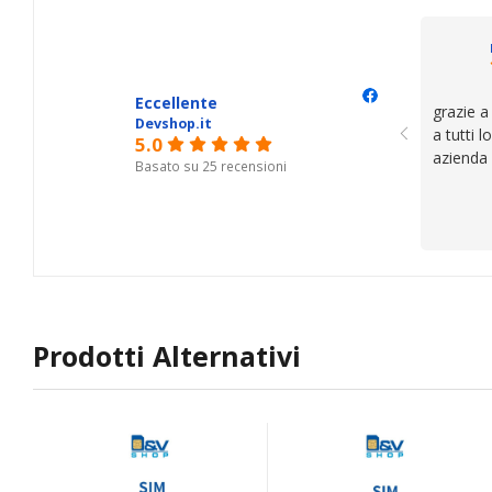
il serviz
questi de
se avete
Eccellente
grazie a
Devshop.it
a tutti 
5.0
azienda
Basato su 25 recensioni
Prodotti Alternativi