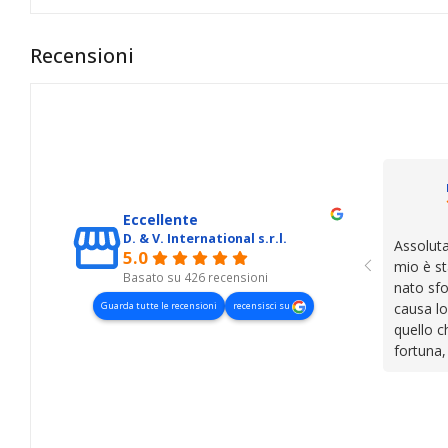
Recensioni
Eccellente
D. & V. International s.r.l.
Assoluta
5.0
mio è st
Basato su 426 recensioni
nato sfo
Guarda tutte le recensioni
recensisci su
causa lo
quello c
fortuna,
presenza
lasciano
cose. Be
trovato,