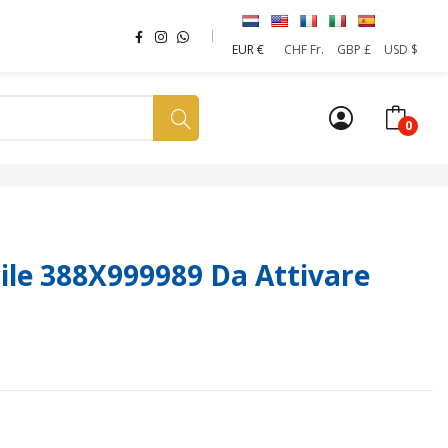
EUR €
CHF Fr.
GBP £
USD $
0
a tua SIM
News
Affiliazione
Sostenibilità
le 388X999989 Da Attivare