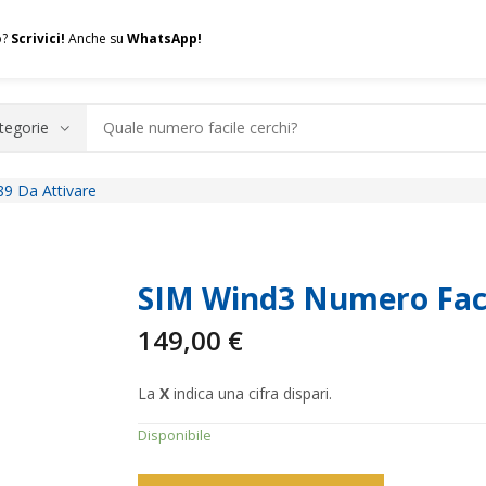
o?
Scrivici!
Anche su
WhatsApp!
9 Da Attivare
.A.Q.
Contatti
Consulenza
Valuta la tua SIM
Permuta l
SIM Wind3 Numero Faci
149,00
€
La
X
indica una cifra dispari.
Disponibile