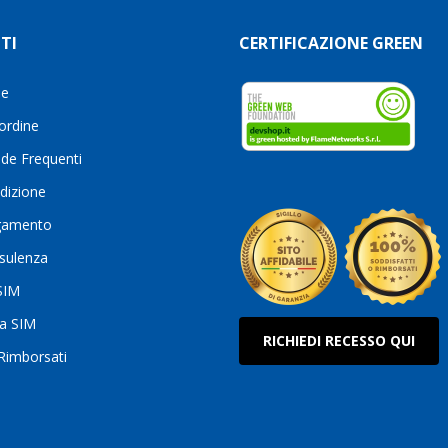
TI
CERTIFICAZIONE GREEN
le
 ordine
de Frequenti
dizione
gamento
sulenza
 SIM
ua SIM
RICHIEDI RECESSO QUI
 Rimborsati