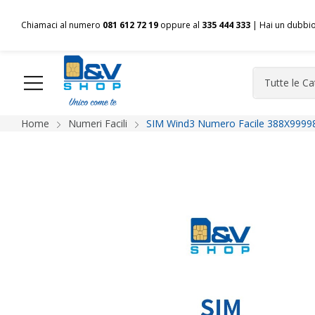
Chiamaci al numero
081 612 72 19
oppure al
335 444 333
| Hai un dubbi
Home
Numeri Facili
SIM Wind3 Numero Facile 388X99998
HOME
Chi siamo
Shop
Spedizioni
Pagamenti
F