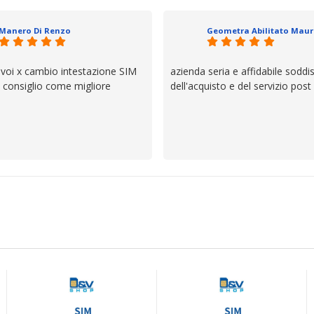
io e ve lo dice un milanese che si
ttagli è molto rigido. Fidatevi,
Manero Di Renzo
 bisogno siete in ottime mani.
 voi x cambio intestazione SIM
azienda seria e affidabile soddi
lo consiglio come migliore
dell'acquisto e del servizio post