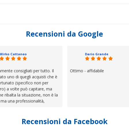
Recensioni da Google
Mirko Cattaneo
Dario Grande
mente consigliati per tutto. Il
Ottimo - affidabile
ato uno di quegli acquisti che è
rtunato (specifico non per
ro) a volte può capitare, ma
he ribalta la situazione, non è la
 ma una professionalità,
 e assistenza che non ti
 da solo a sistemare tutte le
Recensioni da Facebook
', io qui è proprio quello che ho
 un atteggiamento che va oltre