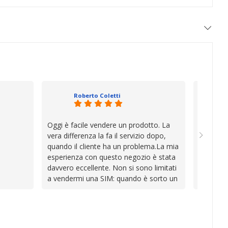
Roberto Coletti
Oggi è facile vendere un prodotto. La
Ho acqui
vera differenza la fa il servizio dopo,
sono rim
quando il cliente ha un problema.La mia
Venditore
esperienza con questo negozio è stata
professi
davvero eccellente. Non si sono limitati
chiara. 
a vendermi una SIM: quando è sorto un
conforme
inconveniente per colpa mia si sono
chi cerca
impegnati con grande disponibilità,
affidabile
professionalità e pazienza per trovare la
soluzione, dimostrando di avere