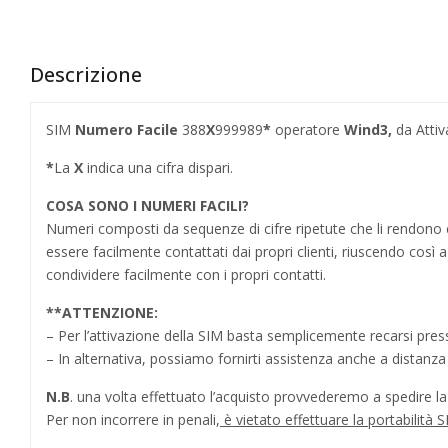
Descrizione
SIM
Numero Facile
388
X
999989
*
operatore
Wind3,
da Attiv
*
La
X
indica una cifra dispari.
COSA SONO I NUMERI FACILI?
Numeri composti da sequenze di cifre ripetute che li rendo
essere facilmente contattati dai propri clienti, riuscendo cos
condividere facilmente con i propri contatti.
**
ATTENZIONE:
– Per l’attivazione della SIM basta semplicemente recarsi press
– In alternativa, possiamo fornirti assistenza anche a distanz
N.B
. una volta effettuato l’acquisto provvederemo a spedire la S
Per non incorrere in penali,
è vietato effettuare la portabilit