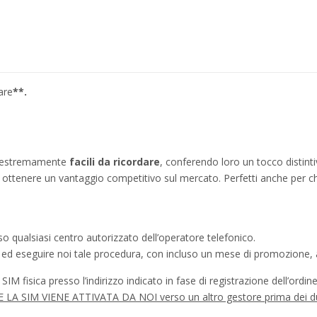
are
**.
no estremamente
facili da ricordare
, conferendo loro un tocco distinti
ì a ottenere un vantaggio competitivo sul mercato. Perfetti anche per c
o qualsiasi centro autorizzato dell’operatore telefonico.
a ed eseguire noi tale procedura, con incluso un mese di promozione, a
IM fisica presso l’indirizzo indicato in fase di registrazione dell’ordine
à SE LA SIM VIENE ATTIVATA DA NOI verso un altro gestore prima dei d