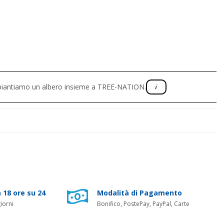
, piantiamo un albero insieme a TREE-NATION.
 18 ore su 24
Modalità di Pagamento
iorni
Bonifico, PostePay, PayPal, Carte