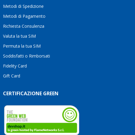
motivo
Metodi di Spedizione
li
consiglio
Metodi di Pagamento
senza
Richiesta Consulenza
alcuna
esitazione.
Valuta la tua SIM
Complimenti
per la
Permuta la tua SIM
serietà,
Soddisfatti o Rimborsati
la
competenza
Fidelity Card
e,
Gift Card
soprattutto,
per
l’attenzione
CERTIFICAZIONE GREEN
che
dedicate
ai
vostri
clienti.
Continuate
così!