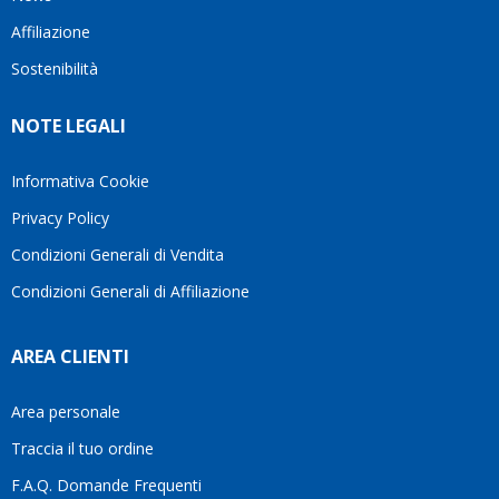
questo
questi
cliente.In
Affiliazione
bellissimo
dettagli
un
sito su
è
periodo
Sostenibilità
internet
molto
in cui
Ve lo
rigido.
l’assistenza
NOTE LEGALI
consiglio
Fidatevi,
viene
♥️
se
spesso
avete
trascurata,
Informativa Cookie
bisogno
trovare
Privacy Policy
siete in
persone
ottime
che si
Condizioni Generali di Vendita
mani.
prendono
Condizioni Generali di Affiliazione
il
tempo
di
AREA CLIENTI
aiutarti
fa
davvero
Area personale
la
Traccia il tuo ordine
differenza.Per
questo
F.A.Q. Domande Frequenti