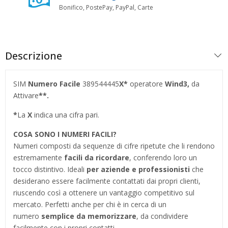
Bonifico, PostePay, PayPal, Carte
Descrizione
SIM
Numero Facile
389544445
X*
operatore
Wind3,
da
Attivare
**.
*
La
X
indica una cifra pari.
COSA SONO I NUMERI FACILI?
Numeri composti da sequenze di cifre ripetute che li rendono
estremamente
facili da ricordare
, conferendo loro un
tocco distintivo. Ideali
per aziende e professionisti
che
desiderano essere facilmente contattati dai propri clienti,
riuscendo così a ottenere un vantaggio competitivo sul
mercato. Perfetti anche per chi è in cerca di un
numero
semplice da memorizzare
, da condividere
facilmente con i propri contatti.