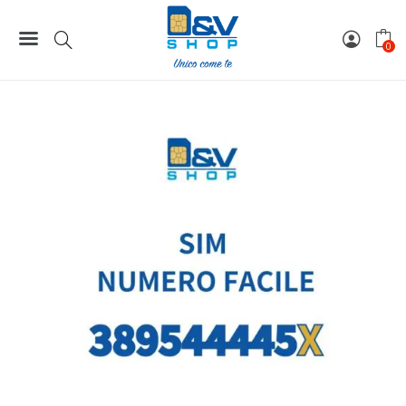
Home
Numeri Facili
SIM Wind3 Numero Facile 389544445X Da Attivare
0