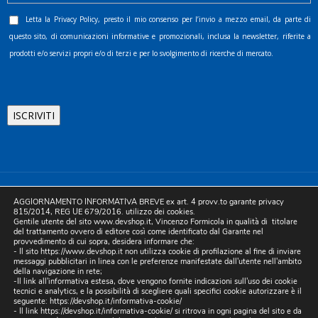
Letta la
Privacy Policy
, presto il mio consenso per l’invio a mezzo email, da parte di
questo sito, di comunicazioni informative e promozionali, inclusa la newsletter, riferite a
prodotti e/o servizi propri e/o di terzi e per lo svolgimento di ricerche di mercato.
©2025 D.& V. International srl | Sede Legale: Via Libertà, 225 -
AGGIORNAMENTO INFORMATIVA BREVE ex art. 4 provv.to garante privacy
80055 Portici (NA). pec: devinternational@pec.it P.IVA
815/2014, REG UE 679/2016. utilizzo dei cookies.
Gentile utente del sito www.devshop.it, Vincenzo Formicola in qualità di titolare
05754741212 | REA NA-773826 | Capitale sociale 10.000 euro i.v.
del trattamento ovvero di editore così come identificato dal Garante nel
provvedimento di cui sopra, desidera informare che:
| Developed by Digital & Viral
- Il sito https://www.devshop.it non utilizza cookie di profilazione al fine di inviare
messaggi pubblicitari in linea con le preferenze manifestate dall'utente nell'ambito
della navigazione in rete;
-Il link all'informativa estesa, dove vengono fornite indicazioni sull'uso dei cookie
tecnici e analytics, e la possibilità di scegliere quali specifici cookie autorizzare è il
seguente:
https://devshop.it/informativa-cookie/
- Il link
https://devshop.it/informativa-cookie/
si ritrova in ogni pagina del sito e da