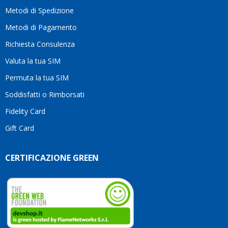
moti
Metodi di Spedizione
li
consi
Metodi di Pagamento
senz
Richiesta Consulenza
alcun
esita
Valuta la tua SIM
Compl
per la
Permuta la tua SIM
seriet
Soddisfatti o Rimborsati
la
comp
Fidelity Card
e,
Gift Card
sopra
per
l’atte
CERTIFICAZIONE GREEN
che
dedic
ai
vostri
clienti
Conti
così!