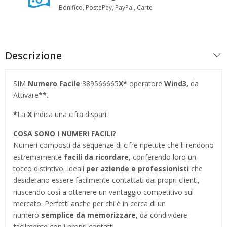
Bonifico, PostePay, PayPal, Carte
Descrizione
SIM
Numero Facile
389566665
X*
operatore
Wind3,
da
Attivare
**.
*
La
X
indica una cifra dispari.
COSA SONO I NUMERI FACILI?
Numeri composti da sequenze di cifre ripetute che li rendono
estremamente
facili da ricordare
, conferendo loro un
tocco distintivo. Ideali
per aziende e professionisti
che
desiderano essere facilmente contattati dai propri clienti,
riuscendo così a ottenere un vantaggio competitivo sul
mercato. Perfetti anche per chi è in cerca di un
numero
semplice da memorizzare
, da condividere
facilmente con i propri contatti.