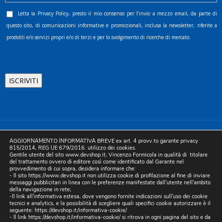
Letta la
Privacy Policy
, presto il mio consenso per l’invio a mezzo email, da parte di
questo sito, di comunicazioni informative e promozionali, inclusa la newsletter, riferite a
prodotti e/o servizi propri e/o di terzi e per lo svolgimento di ricerche di mercato.
©2025 D.& V. International srl | Sede Legale: Via Libertà, 225 -
AGGIORNAMENTO INFORMATIVA BREVE ex art. 4 provv.to garante privacy
80055 Portici (NA). pec: devinternational@pec.it P.IVA
815/2014, REG UE 679/2016. utilizzo dei cookies.
Gentile utente del sito www.devshop.it, Vincenzo Formicola in qualità di titolare
05754741212 | REA NA-773826 | Capitale sociale 10.000 euro i.v.
del trattamento ovvero di editore così come identificato dal Garante nel
provvedimento di cui sopra, desidera informare che:
| Developed by Digital & Viral
- Il sito https://www.devshop.it non utilizza cookie di profilazione al fine di inviare
messaggi pubblicitari in linea con le preferenze manifestate dall'utente nell'ambito
della navigazione in rete;
-Il link all'informativa estesa, dove vengono fornite indicazioni sull'uso dei cookie
tecnici e analytics, e la possibilità di scegliere quali specifici cookie autorizzare è il
seguente:
https://devshop.it/informativa-cookie/
- Il link
https://devshop.it/informativa-cookie/
si ritrova in ogni pagina del sito e da