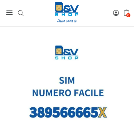
Home
Numeri Facili
SIM Wind3 Numero Facile 389566665X Da Attivare
0