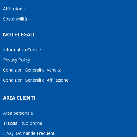
questo
questi
client
Affiliazione
bellissimo
dettagli
un
sito su
è
perio
Sostenibilità
internet
molto
in cui
Ve lo
rigido.
l’assi
NOTE LEGALI
consiglio
Fidatevi,
viene
♥️
se
spes
avete
trasc
Informativa Cookie
bisogno
trova
Privacy Policy
siete in
pers
ottime
che si
Condizioni Generali di Vendita
mani.
pren
Condizioni Generali di Affiliazione
il
temp
di
AREA CLIENTI
aiutar
fa
davve
Area personale
la
Traccia il tuo ordine
diffe
quest
F.A.Q. Domande Frequenti