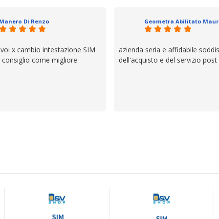
io e ve lo dice un milanese che si
ttagli è molto rigido. Fidatevi,
Manero Di Renzo
 bisogno siete in ottime mani.
 voi x cambio intestazione SIM
azienda seria e affidabile soddi
lo consiglio come migliore
dell'acquisto e del servizio post