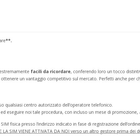
are
**.
no estremamente
facili da ricordare
, conferendo loro un tocco distinti
ì a ottenere un vantaggio competitivo sul mercato. Perfetti anche per c
o qualsiasi centro autorizzato dell’operatore telefonico.
a ed eseguire noi tale procedura, con incluso un mese di promozione, a
IM fisica presso l’indirizzo indicato in fase di registrazione dell’ordine
à SE LA SIM VIENE ATTIVATA DA NOI verso un altro gestore prima dei d