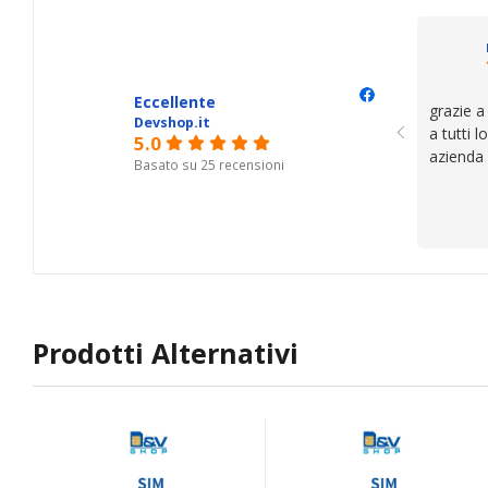
il serviz
questi de
se avete
Eccellente
grazie a
Devshop.it
a tutti 
5.0
azienda
Basato su 25 recensioni
Prodotti Alternativi