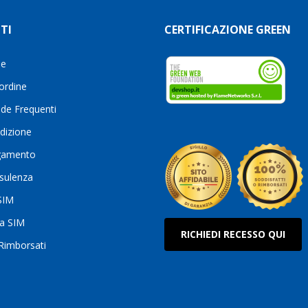
TI
CERTIFICAZIONE GREEN
le
 ordine
de Frequenti
dizione
gamento
sulenza
 SIM
ua SIM
RICHIEDI RECESSO QUI
 Rimborsati