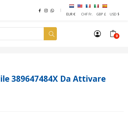
EUR €
CHF Fr.
GBP £
USD $
0
a tua SIM
News
Affiliazione
Sostenibilità
le 389647484X Da Attivare