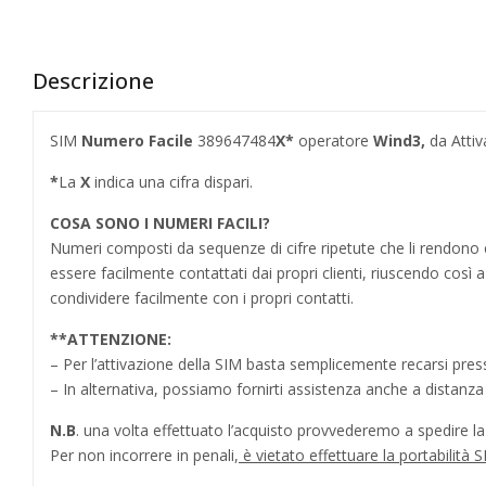
Descrizione
SIM
Numero Facile
389647484
X*
operatore
Wind3,
da Attiv
*
La
X
indica una cifra dispari.
COSA SONO I NUMERI FACILI?
Numeri composti da sequenze di cifre ripetute che li rendo
essere facilmente contattati dai propri clienti, riuscendo cos
condividere facilmente con i propri contatti.
**
ATTENZIONE:
– Per l’attivazione della SIM basta semplicemente recarsi press
– In alternativa, possiamo fornirti assistenza anche a distanz
N.B
. una volta effettuato l’acquisto provvederemo a spedire la S
Per non incorrere in penali,
è vietato effettuare la portabilit