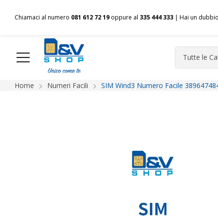
Chiamaci al numero
081 612 72 19
oppure al
335 444 333
| Hai un dubbi
Home
Numeri Facili
SIM Wind3 Numero Facile 389647484
HOME
Chi siamo
Shop
Spedizioni
Pagamenti
F