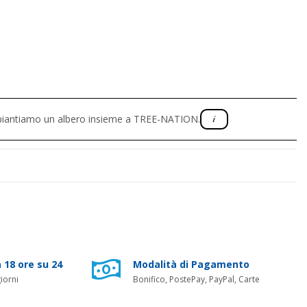
, piantiamo un albero insieme a TREE-NATION.
 18 ore su 24
Modalità di Pagamento
iorni
Bonifico, PostePay, PayPal, Carte