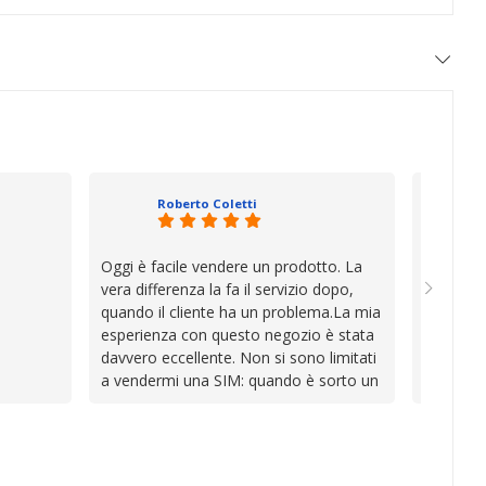
Roberto Coletti
Oggi è facile vendere un prodotto. La
Ho acqui
vera differenza la fa il servizio dopo,
sono rim
quando il cliente ha un problema.La mia
Venditore
esperienza con questo negozio è stata
professi
davvero eccellente. Non si sono limitati
chiara. 
a vendermi una SIM: quando è sorto un
conforme
inconveniente per colpa mia si sono
chi cerca
impegnati con grande disponibilità,
affidabile
professionalità e pazienza per trovare la
soluzione, dimostrando di avere