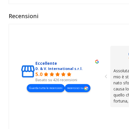
Recensioni
Eccellente
D. & V. International s.r.l.
Assoluta
5.0
mio è st
Basato su 426 recensioni
nato sfo
Guarda tutte le recensioni
recensisci su
causa lo
quello c
fortuna,
presenza
lasciano
cose. Be
trovato,