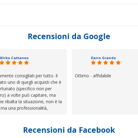
Recensioni da Google
Mirko Cattaneo
Dario Grande
mente consigliati per tutto. Il
Ottimo - affidabile
ato uno di quegli acquisti che è
rtunato (specifico non per
ro) a volte può capitare, ma
he ribalta la situazione, non è la
 ma una professionalità,
 e assistenza che non ti
 da solo a sistemare tutte le
Recensioni da Facebook
', io qui è proprio quello che ho
 un atteggiamento che va oltre