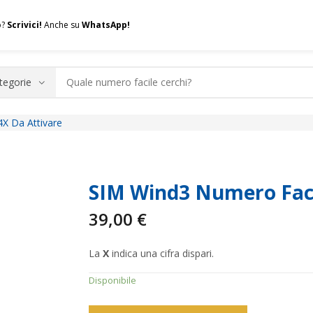
o?
Scrivici!
Anche su
WhatsApp!
X Da Attivare
.A.Q.
Contatti
Consulenza
Valuta la tua SIM
Permuta l
SIM Wind3 Numero Faci
39,00
€
La
X
indica una cifra dispari.
Disponibile