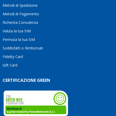
moti
Metodi di Spedizione
li
consi
Metodi di Pagamento
senz
Richiesta Consulenza
alcun
esita
Valuta la tua SIM
Compl
per la
Permuta la tua SIM
seriet
Soddisfatti o Rimborsati
la
comp
Fidelity Card
e,
Gift Card
sopra
per
l’atte
CERTIFICAZIONE GREEN
che
dedic
ai
vostri
clienti
Conti
così!