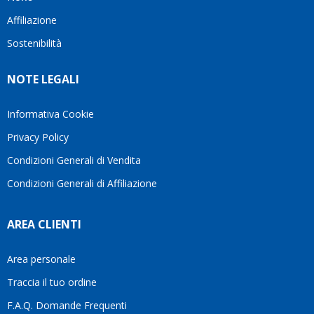
questo
questi
client
Affiliazione
bellissimo
dettagli
un
sito su
è
perio
Sostenibilità
internet
molto
in cui
Ve lo
rigido.
l’assi
NOTE LEGALI
consiglio
Fidatevi,
viene
♥️
se
spes
avete
trasc
Informativa Cookie
bisogno
trova
Privacy Policy
siete in
pers
ottime
che si
Condizioni Generali di Vendita
mani.
pren
Condizioni Generali di Affiliazione
il
temp
di
AREA CLIENTI
aiutar
fa
davve
Area personale
la
Traccia il tuo ordine
diffe
quest
F.A.Q. Domande Frequenti