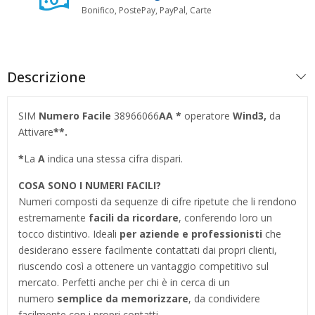
Bonifico, PostePay, PayPal, Carte
Descrizione
SIM
Numero Facile
38966066
AA
*
operatore
Wind3,
da
Attivare
**.
*
La
A
indica una stessa cifra dispari.
COSA SONO I NUMERI FACILI?
Numeri composti da sequenze di cifre ripetute che li rendono
estremamente
facili da ricordare
, conferendo loro un
tocco distintivo. Ideali
per aziende e professionisti
che
desiderano essere facilmente contattati dai propri clienti,
riuscendo così a ottenere un vantaggio competitivo sul
mercato. Perfetti anche per chi è in cerca di un
numero
semplice da memorizzare
, da condividere
facilmente con i propri contatti.