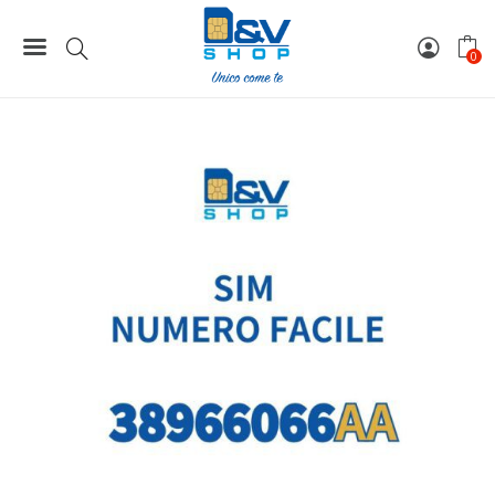
Home
Numeri Facili
SIM Wind3 Numero Facile 38966066AA Da Attivare
0