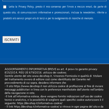
Letta la
Privacy Policy
, presto il mio consenso per l’invio a mezzo email, da parte di
questo sito, di comunicazioni informative e promozionali, inclusa la newsletter, riferite a
prodotti e/o servizi propri e/o di terzi e per lo svolgimento di ricerche di mercato.
©2025 D.& V. International srl | Sede Legale: Via Libertà, 225 -
AGGIORNAMENTO INFORMATIVA BREVE ex art. 4 provv.to garante privacy
80055 Portici (NA). pec: devinternational@pec.it P.IVA
815/2014, REG UE 679/2016. utilizzo dei cookies.
Gentile utente del sito www.devshop.it, Vincenzo Formicola in qualità di titolare
05754741212 | REA NA-773826 | Capitale sociale 10.000 euro i.v.
del trattamento ovvero di editore così come identificato dal Garante nel
provvedimento di cui sopra, desidera informare che:
| Developed by Digital & Viral
- Il sito https://www.devshop.it non utilizza cookie di profilazione al fine di inviare
messaggi pubblicitari in linea con le preferenze manifestate dall'utente nell'ambito
della navigazione in rete;
-Il link all'informativa estesa, dove vengono fornite indicazioni sull'uso dei cookie
tecnici e analytics, e la possibilità di scegliere quali specifici cookie autorizzare è il
seguente:
https://devshop.it/informativa-cookie/
- Il link
https://devshop.it/informativa-cookie/
si ritrova in ogni pagina del sito e da