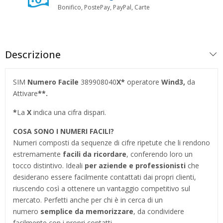
Bonifico, PostePay, PayPal, Carte
Descrizione
SIM
Numero Facile
389908040
X*
operatore
Wind3,
da
Attivare
**.
*
La
X
indica una cifra dispari.
COSA SONO I NUMERI FACILI?
Numeri composti da sequenze di cifre ripetute che li rendono
estremamente
facili da ricordare
, conferendo loro un
tocco distintivo. Ideali
per aziende e professionisti
che
desiderano essere facilmente contattati dai propri clienti,
riuscendo così a ottenere un vantaggio competitivo sul
mercato. Perfetti anche per chi è in cerca di un
numero
semplice da memorizzare
, da condividere
facilmente con i propri contatti.