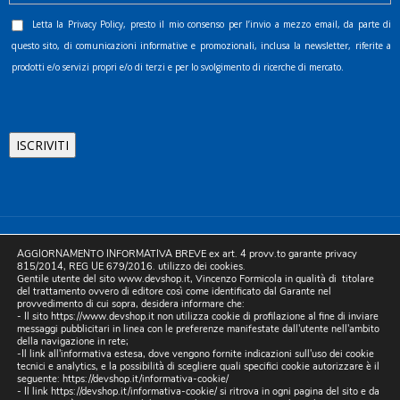
Letta la
Privacy Policy
, presto il mio consenso per l’invio a mezzo email, da parte di
questo sito, di comunicazioni informative e promozionali, inclusa la newsletter, riferite a
prodotti e/o servizi propri e/o di terzi e per lo svolgimento di ricerche di mercato.
©2025 D.& V. International srl | Sede Legale: Via Libertà, 225 -
AGGIORNAMENTO INFORMATIVA BREVE ex art. 4 provv.to garante privacy
80055 Portici (NA). pec: devinternational@pec.it P.IVA
815/2014, REG UE 679/2016. utilizzo dei cookies.
Gentile utente del sito www.devshop.it, Vincenzo Formicola in qualità di titolare
05754741212 | REA NA-773826 | Capitale sociale 10.000 euro i.v.
del trattamento ovvero di editore così come identificato dal Garante nel
provvedimento di cui sopra, desidera informare che:
| Developed by Digital & Viral
- Il sito https://www.devshop.it non utilizza cookie di profilazione al fine di inviare
messaggi pubblicitari in linea con le preferenze manifestate dall'utente nell'ambito
della navigazione in rete;
-Il link all'informativa estesa, dove vengono fornite indicazioni sull'uso dei cookie
tecnici e analytics, e la possibilità di scegliere quali specifici cookie autorizzare è il
seguente:
https://devshop.it/informativa-cookie/
- Il link
https://devshop.it/informativa-cookie/
si ritrova in ogni pagina del sito e da