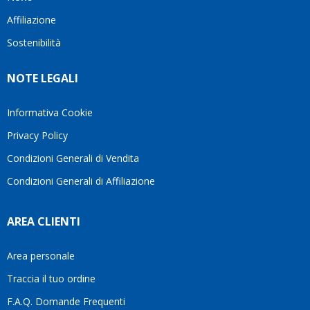
questo
questi
client
Affiliazione
bellissimo
dettagli
un
sito su
è
perio
Sostenibilità
internet
molto
in cui
Ve lo
rigido.
l’assi
NOTE LEGALI
consiglio
Fidatevi,
viene
♥️
se
spes
avete
trasc
Informativa Cookie
bisogno
trova
Privacy Policy
siete in
pers
ottime
che si
Condizioni Generali di Vendita
mani.
pren
Condizioni Generali di Affiliazione
il
temp
di
AREA CLIENTI
aiutar
fa
davve
Area personale
la
Traccia il tuo ordine
diffe
quest
F.A.Q. Domande Frequenti