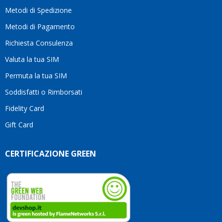
moti
Metodi di Spedizione
li
consi
Metodi di Pagamento
senz
Richiesta Consulenza
alcun
esita
Valuta la tua SIM
Compl
per la
Permuta la tua SIM
seriet
Soddisfatti o Rimborsati
la
comp
Fidelity Card
e,
Gift Card
sopra
per
l’atte
CERTIFICAZIONE GREEN
che
dedic
ai
vostri
clienti
Conti
così!