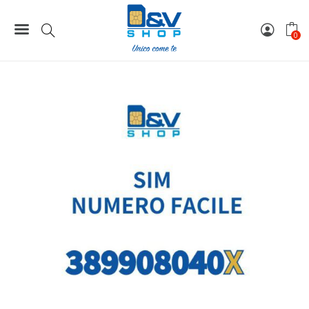
Home
Numeri Facili
SIM Wind3 Numero Facile 389908040X Da Attivare
0