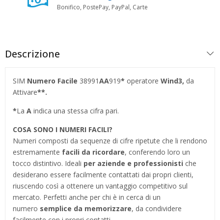
Bonifico, PostePay, PayPal, Carte
Descrizione
SIM
Numero Facile
38991
AA
919
*
operatore
Wind3,
da
Attivare
**.
*
La
A
indica una stessa cifra pari.
COSA SONO I NUMERI FACILI?
Numeri composti da sequenze di cifre ripetute che li rendono
estremamente
facili da ricordare
, conferendo loro un
tocco distintivo. Ideali
per aziende e professionisti
che
desiderano essere facilmente contattati dai propri clienti,
riuscendo così a ottenere un vantaggio competitivo sul
mercato. Perfetti anche per chi è in cerca di un
numero
semplice da memorizzare
, da condividere
facilmente con i propri contatti.