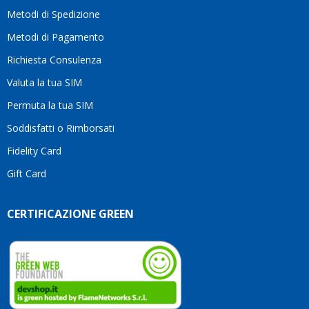
motivo
Metodi di Spedizione
li
consiglio
Metodi di Pagamento
senza
Richiesta Consulenza
alcuna
esitazione.
Valuta la tua SIM
Complimenti
per la
Permuta la tua SIM
serietà,
Soddisfatti o Rimborsati
la
competenza
Fidelity Card
e,
Gift Card
soprattutto,
per
l’attenzione
CERTIFICAZIONE GREEN
che
dedicate
ai
vostri
clienti.
Continuate
così!