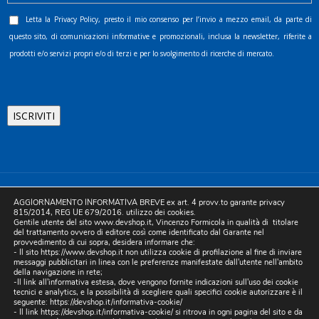
Letta la
Privacy Policy
, presto il mio consenso per l’invio a mezzo email, da parte di
questo sito, di comunicazioni informative e promozionali, inclusa la newsletter, riferite a
prodotti e/o servizi propri e/o di terzi e per lo svolgimento di ricerche di mercato.
©2025 D.& V. International srl | Sede Legale: Via Libertà, 225 -
AGGIORNAMENTO INFORMATIVA BREVE ex art. 4 provv.to garante privacy
80055 Portici (NA). pec: devinternational@pec.it P.IVA
815/2014, REG UE 679/2016. utilizzo dei cookies.
Gentile utente del sito www.devshop.it, Vincenzo Formicola in qualità di titolare
05754741212 | REA NA-773826 | Capitale sociale 10.000 euro i.v.
del trattamento ovvero di editore così come identificato dal Garante nel
provvedimento di cui sopra, desidera informare che:
| Developed by Digital & Viral
- Il sito https://www.devshop.it non utilizza cookie di profilazione al fine di inviare
messaggi pubblicitari in linea con le preferenze manifestate dall'utente nell'ambito
della navigazione in rete;
-Il link all'informativa estesa, dove vengono fornite indicazioni sull'uso dei cookie
tecnici e analytics, e la possibilità di scegliere quali specifici cookie autorizzare è il
seguente:
https://devshop.it/informativa-cookie/
- Il link
https://devshop.it/informativa-cookie/
si ritrova in ogni pagina del sito e da