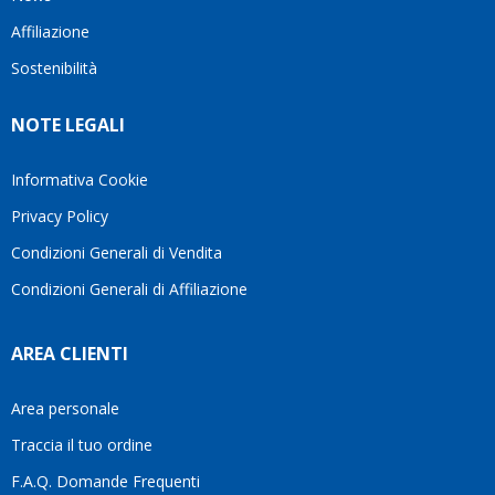
questo
questi
cliente.In
Affiliazione
bellissimo
dettagli
un
sito su
è
periodo
Sostenibilità
internet
molto
in cui
Ve lo
rigido.
l’assistenza
NOTE LEGALI
consiglio
Fidatevi,
viene
♥️
se
spesso
avete
trascurata,
Informativa Cookie
bisogno
trovare
Privacy Policy
siete in
persone
ottime
che si
Condizioni Generali di Vendita
mani.
prendono
Condizioni Generali di Affiliazione
il
tempo
di
AREA CLIENTI
aiutarti
fa
davvero
Area personale
la
Traccia il tuo ordine
differenza.Per
questo
F.A.Q. Domande Frequenti