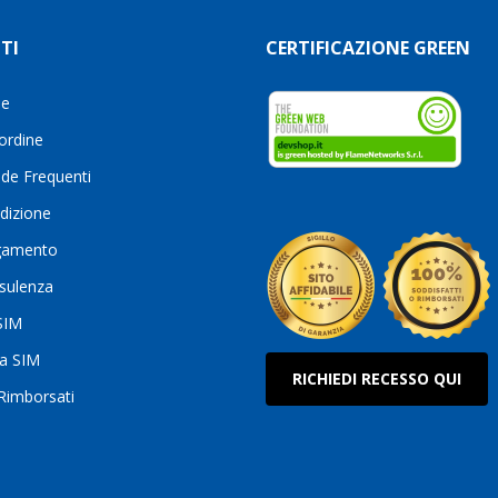
TI
CERTIFICAZIONE GREEN
le
 ordine
de Frequenti
dizione
gamento
sulenza
 SIM
ua SIM
RICHIEDI RECESSO QUI
 Rimborsati