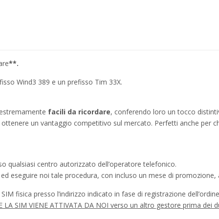
are
**.
efisso Wind3 389 e un prefisso Tim 33X.
no estremamente
facili da ricordare
, conferendo loro un tocco distinti
ì a ottenere un vantaggio competitivo sul mercato. Perfetti anche per c
o qualsiasi centro autorizzato dell’operatore telefonico.
a ed eseguire noi tale procedura, con incluso un mese di promozione, a
IM fisica presso l’indirizzo indicato in fase di registrazione dell’ordine
à SE LA SIM VIENE ATTIVATA DA NOI verso un altro gestore prima dei d