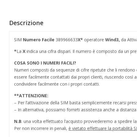
Descrizione
SIM
Numero Facile
389966633
X*
operatore
Wind3,
da Attiv
*
La
X
indica una cifra dispari. Il numero è composto da un pr
COSA SONO I NUMERI FACILI?
Numeri composti da sequenze di cifre ripetute che li rendo
essere facilmente contattati dai propri clienti, riuscendo cos
condividere facilmente con i propri contatti.
**
ATTENZIONE:
– Per l’attivazione della SIM basta semplicemente recarsi press
– In alternativa, possiamo fornirti assistenza anche a distanz
N.B
. una volta effettuato l’acquisto provvederemo a spedire la S
Per non incorrere in penali,
è vietato effettuare la portabilit