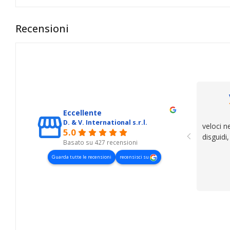
Recensioni
Eccellente
D. & V. International s.r.l.
veloci n
5.0
disguidi
Basato su 427 recensioni
Guarda tutte le recensioni
recensisci su