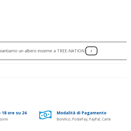
, piantiamo un albero insieme a TREE-NATION.
 18 ore su 24
Modalità di Pagamento
iorni
Bonifico, PostePay, PayPal, Carte