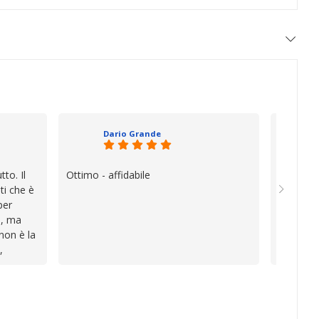
Dario Grande
to. Il
Ottimo - affidabile
Oggi è f
ti che è
vera diff
per
quando i
e, ma
esperien
 non è la
davvero e
,
a vender
i
inconven
te le
impegnat
lo che ho
professio
va oltre
soluzion