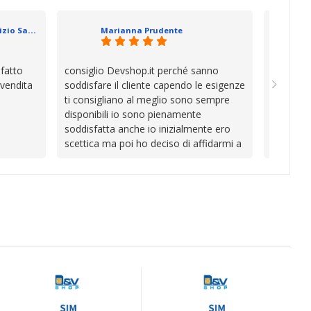
se che si
davvero a
datevi,
in cui l’
Geometra Abilitato Maurizio Sammartano
Marianna Prudente
e mani.
trascura
prendono
la differ
sfatto
consiglio Devshop.it perché sanno
Consegna
consigli
 vendita
soddisfare il cliente capendo le esigenze
cambio i
Complimen
ti consigliano al meglio sono sempre
con Vinc
competen
disponibili io sono pienamente
unici
l’attenzi
soddisfatta anche io inizialmente ero
Continua
scettica ma poi ho deciso di affidarmi a
loro e ho fatto benissimo sono stata
fortunata quel giorno quando ho visto
questo bellissimo sito su internet Ve lo
consiglio ♥️