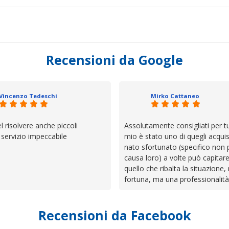
Recensioni da Google
Vincenzo Tedeschi
Mirko Cattaneo
el risolvere anche piccoli
Assolutamente consigliati per tut
, servizio impeccabile
mio è stato uno di quegli acquis
nato sfortunato (specifico non 
causa loro) a volte può capitar
quello che ribalta la situazione,
fortuna, ma una professionalità
presenza e assistenza che non t
lasciano da solo a sistemare tut
Recensioni da Facebook
cose. Be', io qui è proprio quel
trovato, un atteggiamento che 