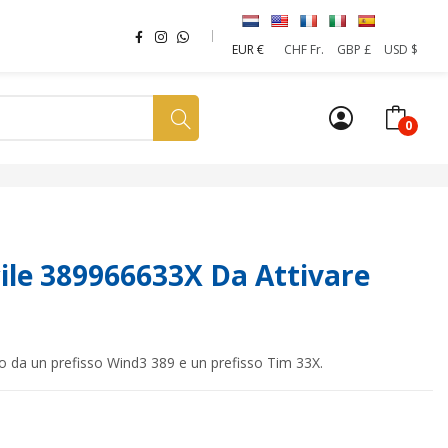
EUR €
CHF Fr.
GBP £
USD $
0
a tua SIM
News
Affiliazione
Sostenibilità
le 389966633X Da Attivare
to da un prefisso Wind3 389 e un prefisso Tim 33X.