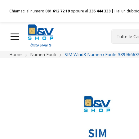
Chiamaci al numero
081 612 72 19
oppure al
335 444 333
| Hai un dubbi
Home
Numeri Facili
SIM Wind3 Numero Facile 389966633
HOME
Chi siamo
Shop
Spedizioni
Pagamenti
F