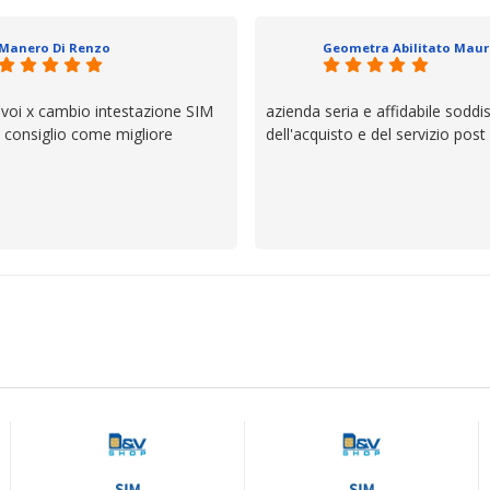
il servizio e ve lo dice un milane
questi dettagli è molto rigido. Fi
Manero Di Renzo
se avete bisogno siete in ottim
 voi x cambio intestazione SIM
azienda seria e affidabile soddi
lo consiglio come migliore
dell'acquisto e del servizio post