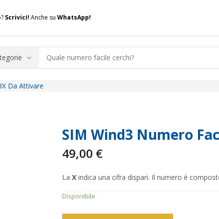
o?
Scrivici!
Anche su
WhatsApp!
X Da Attivare
.A.Q.
Contatti
Consulenza
Valuta la tua SIM
Permuta l
SIM Wind3 Numero Faci
49,00
€
La
X
indica una cifra dispari. Il numero è compos
Disponibile