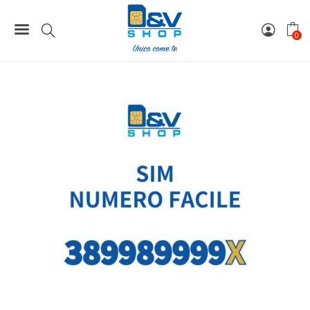
Home
Numeri Facili
SIM Wind3 Numero Facile 389989999X Da Attivare
0