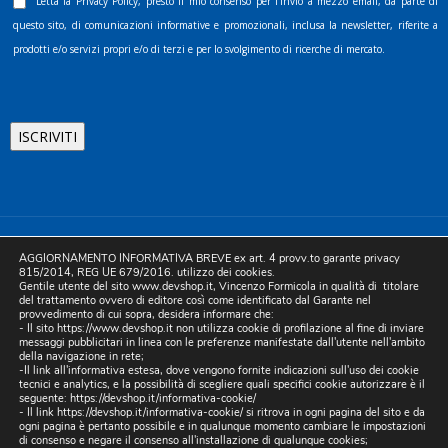
Letta la
Privacy Policy
, presto il mio consenso per l’invio a mezzo email, da parte di
questo sito, di comunicazioni informative e promozionali, inclusa la newsletter, riferite a
prodotti e/o servizi propri e/o di terzi e per lo svolgimento di ricerche di mercato.
©2025 D.& V. International srl | Sede Legale: Via Libertà, 225 -
AGGIORNAMENTO INFORMATIVA BREVE ex art. 4 provv.to garante privacy
80055 Portici (NA). pec: devinternational@pec.it P.IVA
815/2014, REG UE 679/2016. utilizzo dei cookies.
Gentile utente del sito www.devshop.it, Vincenzo Formicola in qualità di titolare
05754741212 | REA NA-773826 | Capitale sociale 10.000 euro i.v.
del trattamento ovvero di editore così come identificato dal Garante nel
provvedimento di cui sopra, desidera informare che:
| Developed by Digital & Viral
- Il sito https://www.devshop.it non utilizza cookie di profilazione al fine di inviare
messaggi pubblicitari in linea con le preferenze manifestate dall'utente nell'ambito
della navigazione in rete;
-Il link all'informativa estesa, dove vengono fornite indicazioni sull'uso dei cookie
tecnici e analytics, e la possibilità di scegliere quali specifici cookie autorizzare è il
seguente:
https://devshop.it/informativa-cookie/
- Il link
https://devshop.it/informativa-cookie/
si ritrova in ogni pagina del sito e da
ogni pagina è pertanto possibile e in qualunque momento cambiare le impostazioni
di consenso e negare il consenso all'installazione di qualunque cookies;