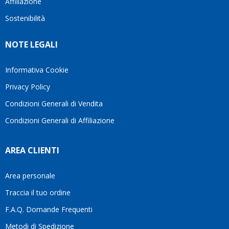
Affiliazione
bellissimo
dettagli
un
sito su
è
perio
Sostenibilità
internet
molto
in cui
Ve lo
rigido.
l’assi
NOTE LEGALI
consiglio
Fidatevi,
viene
♥️
se
spes
avete
trasc
Informativa Cookie
bisogno
trova
Privacy Policy
siete in
pers
ottime
che si
Condizioni Generali di Vendita
mani.
pren
Condizioni Generali di Affiliazione
il
temp
di
AREA CLIENTI
aiutar
fa
davve
Area personale
la
Traccia il tuo ordine
diffe
quest
F.A.Q. Domande Frequenti
moti
Metodi di Spedizione