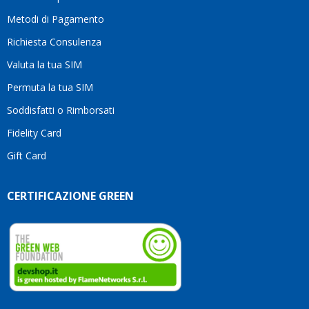
li
consi
Metodi di Pagamento
senz
Richiesta Consulenza
alcun
esita
Valuta la tua SIM
Compl
per la
Permuta la tua SIM
seriet
Soddisfatti o Rimborsati
la
comp
Fidelity Card
e,
Gift Card
sopra
per
l’atte
CERTIFICAZIONE GREEN
che
dedic
ai
vostri
clienti
Conti
così!
Robe