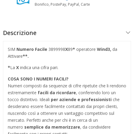
Bonifico, PostePay, PayPal, Carte
Descrizione
SIM
Numero Facile
3899998
X
89
*
operatore
Wind3,
da
Attivare
*
*.
*
La
X
indica una cifra pari.
COSA SONO I NUMERI FACILI?
Numeri composti da sequenze di cifre ripetute che li rendono
estremamente
facili da ricordare
, conferendo loro un
tocco distintivo. Ideali
per aziende e professionisti
che
desiderano essere facilmente contattati dai propri clienti,
riuscendo così a ottenere un vantaggio competitivo sul
mercato. Perfetti anche per chi è in cerca di un
numero
semplice da memorizzare
, da condividere
facilmente con i propri contatti.