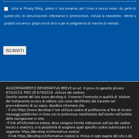
Letta la
Privacy Policy
, presto il mio consenso per l’invio a mezzo email, da parte di
questo sito, di comunicazioni informative e promozionali, inclusa la newsletter, riferite a
prodotti e/o servizi propri e/o di terzi e per lo svolgimento di ricerche di mercato.
©2025 D.& V. International srl | Sede Legale: Via Libertà, 225 -
AGGIORNAMENTO INFORMATIVA BREVE ex art. 4 provv.to garante privacy
80055 Portici (NA). pec: devinternational@pec.it P.IVA
815/2014, REG UE 679/2016. utilizzo dei cookies.
Gentile utente del sito www.devshop.it, Vincenzo Formicola in qualità di titolare
05754741212 | REA NA-773826 | Capitale sociale 10.000 euro i.v.
del trattamento ovvero di editore così come identificato dal Garante nel
provvedimento di cui sopra, desidera informare che:
| Developed by Digital & Viral
- Il sito https://www.devshop.it non utilizza cookie di profilazione al fine di inviare
messaggi pubblicitari in linea con le preferenze manifestate dall'utente nell'ambito
della navigazione in rete;
-Il link all'informativa estesa, dove vengono fornite indicazioni sull'uso dei cookie
tecnici e analytics, e la possibilità di scegliere quali specifici cookie autorizzare è il
seguente:
https://devshop.it/informativa-cookie/
- Il link
https://devshop.it/informativa-cookie/
si ritrova in ogni pagina del sito e da