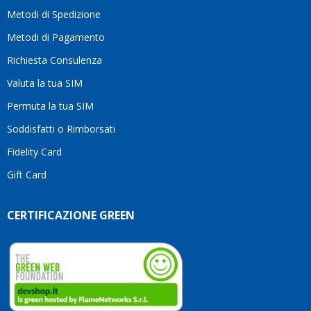
motivo
Metodi di Spedizione
li
consiglio
Metodi di Pagamento
senza
Richiesta Consulenza
alcuna
esitazione.
Valuta la tua SIM
Complimenti
per la
Permuta la tua SIM
serietà,
Soddisfatti o Rimborsati
la
competenza
Fidelity Card
e,
Gift Card
soprattutto,
per
l’attenzione
CERTIFICAZIONE GREEN
che
dedicate
ai
vostri
clienti.
Continuate
così!