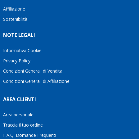
questo
questi
cliente.In
Affiliazione
bellissimo
dettagli
un
sito su
è
periodo
Sostenibilità
internet
molto
in cui
Ve lo
rigido.
l’assistenza
NOTE LEGALI
consiglio
Fidatevi,
viene
♥️
se
spesso
avete
trascurata,
Informativa Cookie
bisogno
trovare
Privacy Policy
siete in
persone
ottime
che si
Condizioni Generali di Vendita
mani.
prendono
Condizioni Generali di Affiliazione
il
tempo
di
AREA CLIENTI
aiutarti
fa
davvero
Area personale
la
Traccia il tuo ordine
differenza.Per
questo
F.A.Q. Domande Frequenti