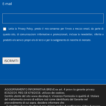
E-mail
Letta la
Privacy Policy
, presto il mio consenso per l’invio a mezzo email, da parte di
questo sito, di comunicazioni informative e promozionali, inclusa la newsletter, riferite a
prodotti e/o servizi propri e/o di terzi e per lo svolgimento di ricerche di mercato.
©2025 D.& V. International srl | Sede Legale: Via Libertà, 225 -
AGGIORNAMENTO INFORMATIVA BREVE ex art. 4 provv.to garante privacy
80055 Portici (NA). pec: devinternational@pec.it P.IVA
815/2014, REG UE 679/2016. utilizzo dei cookies.
Gentile utente del sito www.devshop.it, Vincenzo Formicola in qualità di titolare
05754741212 | REA NA-773826 | Capitale sociale 10.000 euro i.v.
del trattamento ovvero di editore così come identificato dal Garante nel
provvedimento di cui sopra, desidera informare che:
| Developed by Digital & Viral