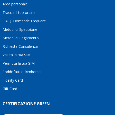
davvero
Area personale
la
Traccia il tuo ordine
differenza.Per
questo
F.A.Q. Domande Frequenti
motivo
Metodi di Spedizione
li
consiglio
Metodi di Pagamento
senza
Richiesta Consulenza
alcuna
esitazione.
Valuta la tua SIM
Complimenti
per la
Permuta la tua SIM
serietà,
Soddisfatti o Rimborsati
la
competenza
Fidelity Card
e,
Gift Card
soprattutto,
per
l’attenzione
CERTIFICAZIONE GREEN
che
dedicate