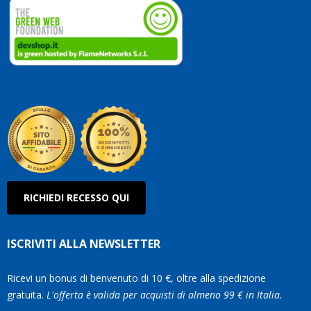
ai
vostri
clienti.
Continuate
così!
Roberto
Olanda
RICHIEDI RECESSO QUI
ISCRIVITI ALLA NEWSLETTER
Ricevi un bonus di benvenuto di 10 €, oltre alla spedizione
gratuita.
L'offerta è valida per acquisti di almeno 99 € in Italia.