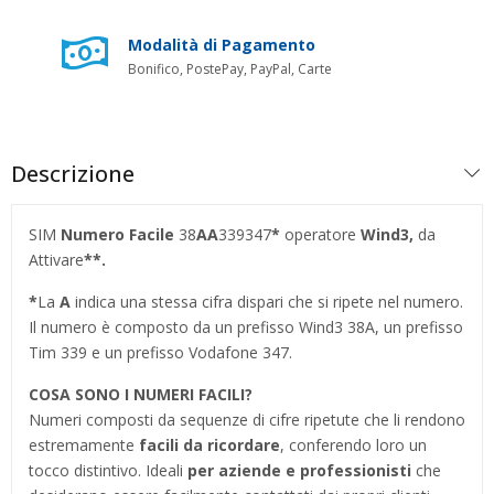
Modalità di Pagamento
Bonifico, PostePay, PayPal, Carte
Descrizione
SIM
Numero Facile
38
AA
339347
*
operatore
Wind3,
da
Attivare
**.
*
La
A
indica una stessa cifra dispari che si ripete nel numero.
Il numero è composto da un prefisso Wind3 38A, un prefisso
Tim 339 e un prefisso Vodafone 347.
COSA SONO I NUMERI FACILI?
Numeri composti da sequenze di cifre ripetute che li rendono
estremamente
facili da ricordare
, conferendo loro un
tocco distintivo. Ideali
per aziende e professionisti
che