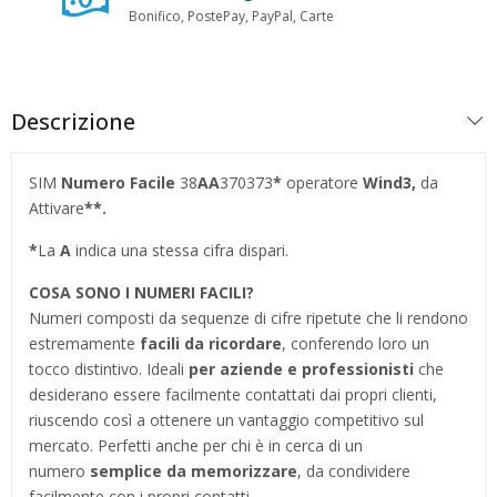
Bonifico, PostePay, PayPal, Carte
Descrizione
SIM
Numero Facile
38
AA
370373
*
operatore
Wind3,
da
Attivare
**.
*
La
A
indica una stessa cifra dispari.
COSA SONO I NUMERI FACILI?
Numeri composti da sequenze di cifre ripetute che li rendono
estremamente
facili da ricordare
, conferendo loro un
tocco distintivo. Ideali
per aziende e professionisti
che
desiderano essere facilmente contattati dai propri clienti,
riuscendo così a ottenere un vantaggio competitivo sul
mercato. Perfetti anche per chi è in cerca di un
numero
semplice da memorizzare
, da condividere
facilmente con i propri contatti.