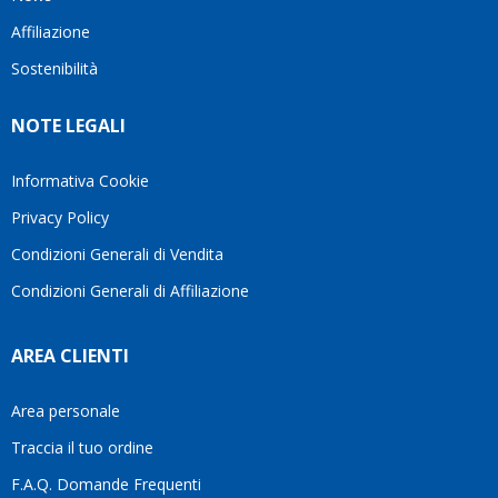
questo
questi
client
Affiliazione
bellissimo
dettagli
un
sito su
è
perio
Sostenibilità
internet
molto
in cui
Ve lo
rigido.
l’assi
NOTE LEGALI
consiglio
Fidatevi,
viene
♥️
se
spes
avete
trasc
Informativa Cookie
bisogno
trova
Privacy Policy
siete in
pers
ottime
che si
Condizioni Generali di Vendita
mani.
pren
Condizioni Generali di Affiliazione
il
temp
di
AREA CLIENTI
aiutar
fa
davve
Area personale
la
Traccia il tuo ordine
diffe
quest
F.A.Q. Domande Frequenti