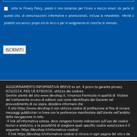
Letta la
Privacy Policy
, presto il mio consenso per l’invio a mezzo email, da parte di
questo sito, di comunicazioni informative e promozionali, inclusa la newsletter, riferite a
prodotti e/o servizi propri e/o di terzi e per lo svolgimento di ricerche di mercato.
©2025 D.& V. International srl | Sede Legale: Via Libertà, 225 -
AGGIORNAMENTO INFORMATIVA BREVE ex art. 4 provv.to garante privacy
80055 Portici (NA). pec: devinternational@pec.it P.IVA
815/2014, REG UE 679/2016. utilizzo dei cookies.
Gentile utente del sito www.devshop.it, Vincenzo Formicola in qualità di titolare
05754741212 | REA NA-773826 | Capitale sociale 10.000 euro i.v.
del trattamento ovvero di editore così come identificato dal Garante nel
provvedimento di cui sopra, desidera informare che:
| Developed by Digital & Viral
- Il sito https://www.devshop.it non utilizza cookie di profilazione al fine di inviare
messaggi pubblicitari in linea con le preferenze manifestate dall'utente nell'ambito
della navigazione in rete;
-Il link all'informativa estesa, dove vengono fornite indicazioni sull'uso dei cookie
tecnici e analytics, e la possibilità di scegliere quali specifici cookie autorizzare è il
seguente:
https://devshop.it/informativa-cookie/
- Il link
https://devshop.it/informativa-cookie/
si ritrova in ogni pagina del sito e da