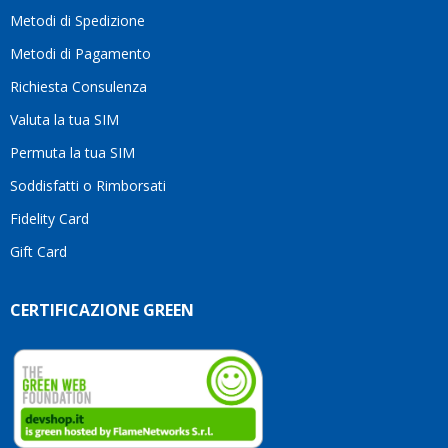
moti
Metodi di Spedizione
li
consi
Metodi di Pagamento
senz
Richiesta Consulenza
alcun
esita
Valuta la tua SIM
Compl
per la
Permuta la tua SIM
seriet
Soddisfatti o Rimborsati
la
comp
Fidelity Card
e,
Gift Card
sopra
per
l’atte
CERTIFICAZIONE GREEN
che
dedic
ai
vostri
clienti
Conti
così!