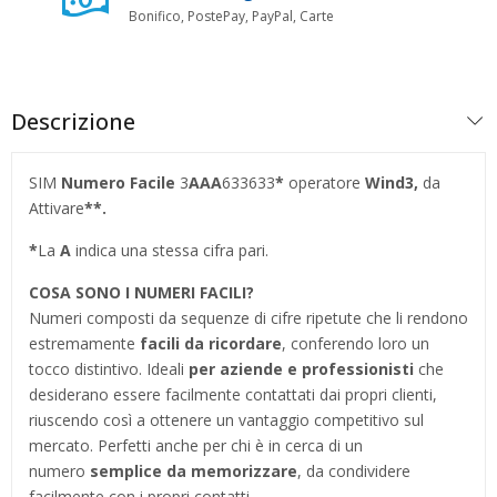
Bonifico, PostePay, PayPal, Carte
Descrizione
SIM
Numero Facile
3
AAA
633633
*
operatore
Wind3,
da
Attivare
**.
*
La
A
indica una stessa cifra pari.
COSA SONO I NUMERI FACILI?
Numeri composti da sequenze di cifre ripetute che li rendono
estremamente
facili da ricordare
, conferendo loro un
tocco distintivo. Ideali
per aziende e professionisti
che
desiderano essere facilmente contattati dai propri clienti,
riuscendo così a ottenere un vantaggio competitivo sul
mercato. Perfetti anche per chi è in cerca di un
numero
semplice da memorizzare
, da condividere
facilmente con i propri contatti.