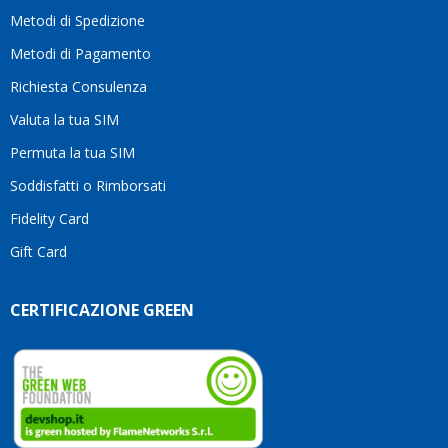
motivo
Metodi di Spedizione
li
consiglio
Metodi di Pagamento
senza
Richiesta Consulenza
alcuna
esitazione.
Valuta la tua SIM
Complimenti
per la
Permuta la tua SIM
serietà,
Soddisfatti o Rimborsati
la
competenza
Fidelity Card
e,
Gift Card
soprattutto,
per
l’attenzione
CERTIFICAZIONE GREEN
che
dedicate
ai
vostri
clienti.
Continuate
così!