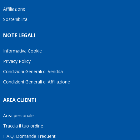
questo
questi
cliente.In
Affiliazione
bellissimo
dettagli
un
sito su
è
periodo
Sostenibilità
internet
molto
in cui
Ve lo
rigido.
l’assistenza
NOTE LEGALI
consiglio
Fidatevi,
viene
♥️
se
spesso
avete
trascurata,
Informativa Cookie
bisogno
trovare
Privacy Policy
siete in
persone
ottime
che si
Condizioni Generali di Vendita
mani.
prendono
Condizioni Generali di Affiliazione
il
tempo
di
AREA CLIENTI
aiutarti
fa
davvero
Area personale
la
Traccia il tuo ordine
differenza.Per
questo
F.A.Q. Domande Frequenti