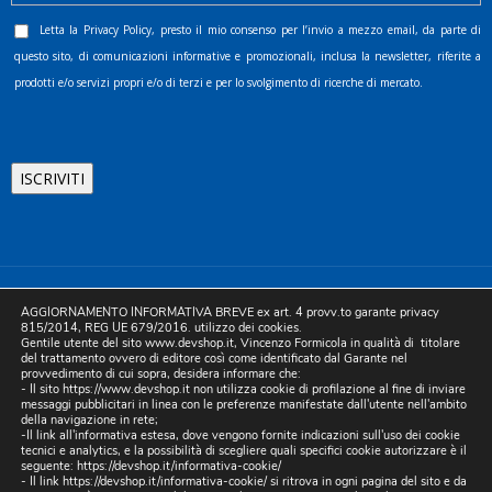
Letta la
Privacy Policy
, presto il mio consenso per l’invio a mezzo email, da parte di
questo sito, di comunicazioni informative e promozionali, inclusa la newsletter, riferite a
prodotti e/o servizi propri e/o di terzi e per lo svolgimento di ricerche di mercato.
©2025 D.& V. International srl | Sede Legale: Via Libertà, 225 -
AGGIORNAMENTO INFORMATIVA BREVE ex art. 4 provv.to garante privacy
80055 Portici (NA). pec: devinternational@pec.it P.IVA
815/2014, REG UE 679/2016. utilizzo dei cookies.
Gentile utente del sito www.devshop.it, Vincenzo Formicola in qualità di titolare
05754741212 | REA NA-773826 | Capitale sociale 10.000 euro i.v.
del trattamento ovvero di editore così come identificato dal Garante nel
provvedimento di cui sopra, desidera informare che:
| Developed by Digital & Viral
- Il sito https://www.devshop.it non utilizza cookie di profilazione al fine di inviare
messaggi pubblicitari in linea con le preferenze manifestate dall'utente nell'ambito
della navigazione in rete;
-Il link all'informativa estesa, dove vengono fornite indicazioni sull'uso dei cookie
tecnici e analytics, e la possibilità di scegliere quali specifici cookie autorizzare è il
seguente:
https://devshop.it/informativa-cookie/
- Il link
https://devshop.it/informativa-cookie/
si ritrova in ogni pagina del sito e da