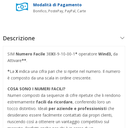
Modalità di Pagamento
Bonifico, PostePay, PayPal, Carte
Descrizione
SIM
Numero Facile
38
X
8-9-10-00-1
*
operatore
Wind3,
da
Attivare
**
.
*
La
X
indica una cifra pari che si ripete nel numero. Il numero
è composto da una scala in ordine crescente.
COSA SONO I NUMERI FACILI?
Numeri composti da sequenze di cifre ripetute che li rendono
estremamente
facili da ricordare
, conferendo loro un
tocco distintivo. Ideali
per aziende e professionisti
che
desiderano essere facilmente contattati dai propri clienti,
riuscendo così a ottenere un vantaggio competitivo sul