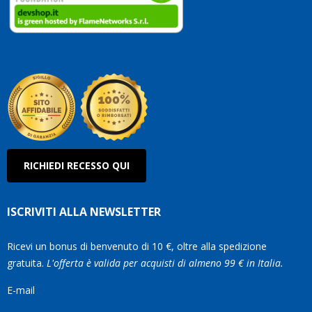
clienti
Conti
così!
Robe
Olan
RICHIEDI RECESSO QUI
ISCRIVITI ALLA NEWSLETTER
Ricevi un bonus di benvenuto di 10 €, oltre alla spedizione
gratuita.
L'offerta è valida per acquisti di almeno 99 € in Italia.
E-mail