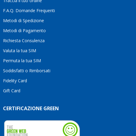
Traccia il tuo ordine
diffe
quest
F.A.Q. Domande Frequenti
moti
Metodi di Spedizione
li
consi
Metodi di Pagamento
senz
Richiesta Consulenza
alcun
esita
Valuta la tua SIM
Compl
per la
Permuta la tua SIM
seriet
Soddisfatti o Rimborsati
la
comp
Fidelity Card
e,
Gift Card
sopra
per
l’atte
CERTIFICAZIONE GREEN
che
dedic
ai
vostri