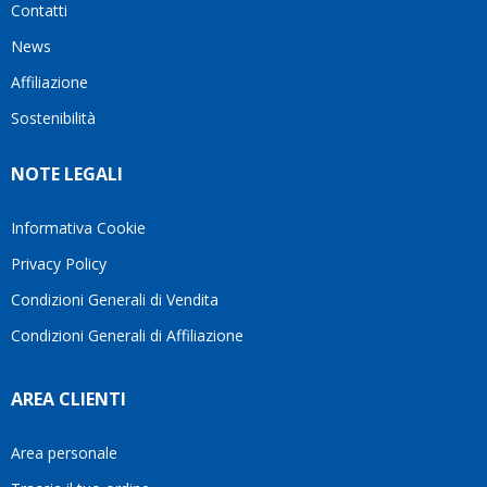
Contatti
ho
milanese
cuore
visto
che si
il
News
questo
questi
client
Affiliazione
bellissimo
dettagli
un
sito su
è
perio
Sostenibilità
internet
molto
in cui
Ve lo
rigido.
l’assi
NOTE LEGALI
consiglio
Fidatevi,
viene
♥️
se
spes
avete
trasc
Informativa Cookie
bisogno
trova
Privacy Policy
siete in
pers
ottime
che si
Condizioni Generali di Vendita
mani.
pren
Condizioni Generali di Affiliazione
il
temp
di
AREA CLIENTI
aiutar
fa
davve
Area personale
la