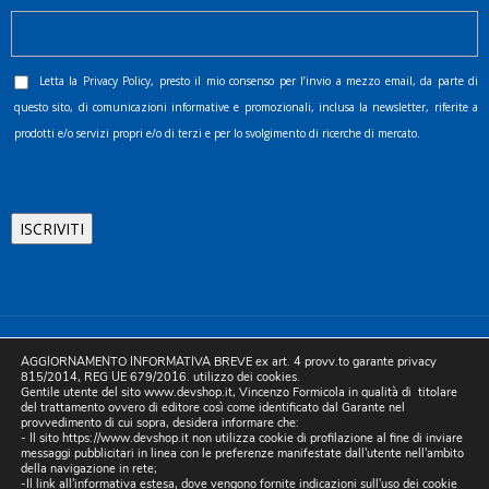
Letta la
Privacy Policy
, presto il mio consenso per l’invio a mezzo email, da parte di
questo sito, di comunicazioni informative e promozionali, inclusa la newsletter, riferite a
prodotti e/o servizi propri e/o di terzi e per lo svolgimento di ricerche di mercato.
©2025 D.& V. International srl | Sede Legale: Via Libertà, 225 -
AGGIORNAMENTO INFORMATIVA BREVE ex art. 4 provv.to garante privacy
80055 Portici (NA). pec: devinternational@pec.it P.IVA
815/2014, REG UE 679/2016. utilizzo dei cookies.
Gentile utente del sito www.devshop.it, Vincenzo Formicola in qualità di titolare
05754741212 | REA NA-773826 | Capitale sociale 10.000 euro i.v.
del trattamento ovvero di editore così come identificato dal Garante nel
provvedimento di cui sopra, desidera informare che:
| Developed by Digital & Viral
- Il sito https://www.devshop.it non utilizza cookie di profilazione al fine di inviare
messaggi pubblicitari in linea con le preferenze manifestate dall'utente nell'ambito
della navigazione in rete;
-Il link all'informativa estesa, dove vengono fornite indicazioni sull'uso dei cookie