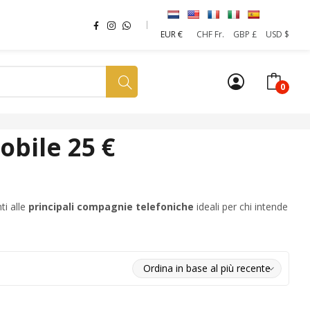
EUR €
CHF Fr.
GBP £
USD $
0
a tua SIM
News
Affiliazione
Sostenibilità
bile 25 €
ti alle
principali compagnie telefoniche
ideali per chi intende