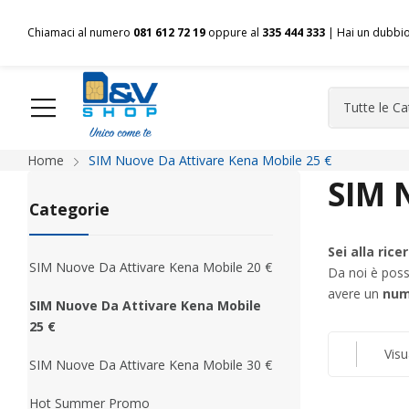
Chiamaci al numero
081 612 72 19
oppure al
335 444 333
| Hai un dubbi
Home
SIM Nuove Da Attivare Kena Mobile 25 €
HOME
Chi siamo
Shop
Spedizioni
Pagamenti
F
SIM 
Categorie
Sei alla ric
SIM Nuove Da Attivare Kena Mobile 20 €
Da noi è possi
avere un
num
SIM Nuove Da Attivare Kena Mobile
25 €
Visu
SIM Nuove Da Attivare Kena Mobile 30 €
Hot Summer Promo