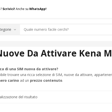
o?
Scrivici!
Anche su
WhatsApp!
.A.Q.
Contatti
Consulenza
Valuta la tua SIM
Permuta l
Nuove Da Attivare Kena Mo
erca di una SIM nuova da attivare?
bile trovare una ricca selezione di SIM, nuove da attivare, appartenen
ero carino
ad un
prezzo contenuto
.
alizzazione del risultato