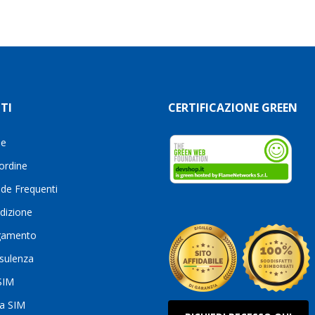
TI
CERTIFICAZIONE GREEN
le
 ordine
de Frequenti
dizione
gamento
sulenza
 SIM
ua SIM