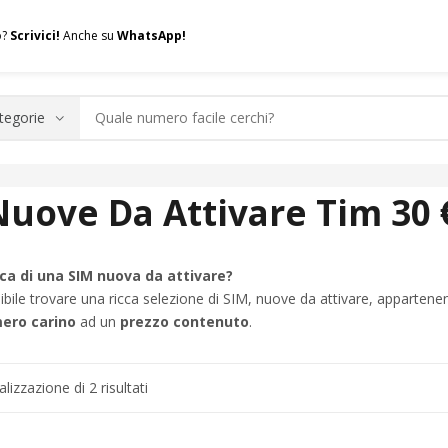
o?
Scrivici!
Anche su
WhatsApp!
.A.Q.
Contatti
Consulenza
Valuta la tua SIM
Permuta l
Nuove Da Attivare Tim 30 
erca di una SIM nuova da attivare?
bile trovare una ricca selezione di SIM, nuove da attivare, appartenen
ero carino
ad un
prezzo contenuto
.
Ordina
alizzazione di 2 risultati
in
base