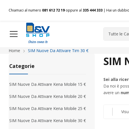
Chiamaci al numero
081 612 72 19
oppure al
335 444 333
| Hai un dubbi
Home
SIM Nuove Da Attivare Tim 30 €
HOME
Chi siamo
Shop
Spedizioni
Pagamenti
F
SIM 
Categorie
Sei alla ric
SIM Nuove Da Attivare Kena Mobile 15 €
Da noi è possi
avere un
num
SIM Nuove Da Attivare Kena Mobile 20 €
SIM Nuove Da Attivare Kena Mobile 25 €
Visu
SIM Nuove Da Attivare Kena Mobile 30 €