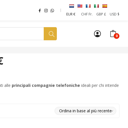
EUR €
CHF Fr.
GBP £
USD $
0
a tua SIM
News
Affiliazione
Sostenibilità
€
ti alle
principali compagnie telefoniche
ideali per chi intende