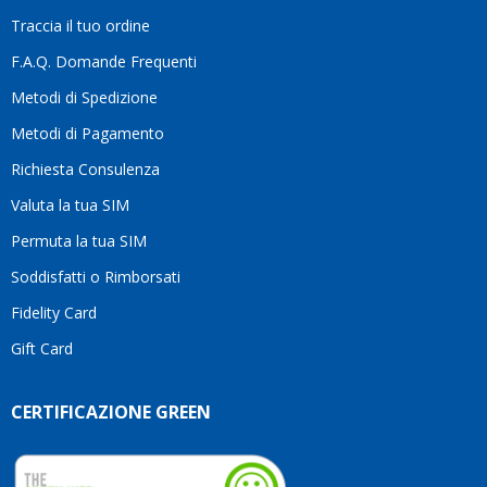
la
Traccia il tuo ordine
differenza.Per
questo
F.A.Q. Domande Frequenti
motivo
Metodi di Spedizione
li
consiglio
Metodi di Pagamento
senza
Richiesta Consulenza
alcuna
esitazione.
Valuta la tua SIM
Complimenti
per la
Permuta la tua SIM
serietà,
Soddisfatti o Rimborsati
la
competenza
Fidelity Card
e,
Gift Card
soprattutto,
per
l’attenzione
CERTIFICAZIONE GREEN
che
dedicate
ai