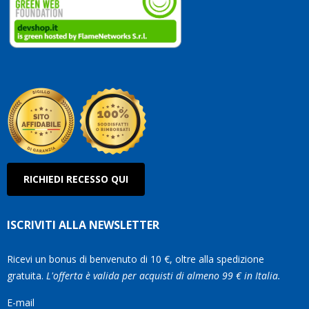
vostri
clienti.
Continuate
così!
Roberto
Olanda
RICHIEDI RECESSO QUI
ISCRIVITI ALLA NEWSLETTER
Ricevi un bonus di benvenuto di 10 €, oltre alla spedizione
gratuita.
L'offerta è valida per acquisti di almeno 99 € in Italia.
E-mail