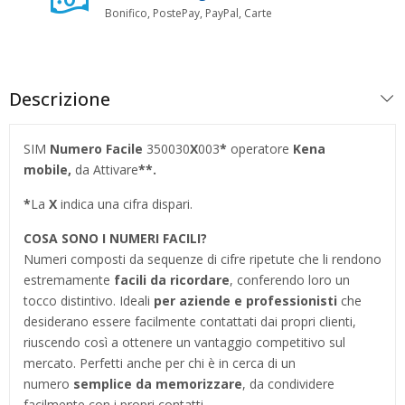
Bonifico, PostePay, PayPal, Carte
Descrizione
SIM
Numero Facile
350030
X
003
*
operatore
Kena
mobile,
da Attivare
**.
*
La
X
indica una cifra dispari.
COSA SONO I NUMERI FACILI?
Numeri composti da sequenze di cifre ripetute che li rendono
estremamente
facili da ricordare
, conferendo loro un
tocco distintivo. Ideali
per aziende e professionisti
che
desiderano essere facilmente contattati dai propri clienti,
riuscendo così a ottenere un vantaggio competitivo sul
mercato. Perfetti anche per chi è in cerca di un
numero
semplice da memorizzare
, da condividere
facilmente con i propri contatti.