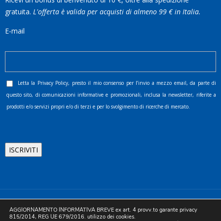
gratuita.
L'offerta è valida per acquisti di almeno 99 € in Italia.
E-mail
Letta la
Privacy Policy
, presto il mio consenso per l’invio a mezzo email, da parte di
questo sito, di comunicazioni informative e promozionali, inclusa la newsletter, riferite a
prodotti e/o servizi propri e/o di terzi e per lo svolgimento di ricerche di mercato.
©2025 D.& V. International srl | Sede Legale: Via Libertà, 225 -
AGGIORNAMENTO INFORMATIVA BREVE ex art. 4 provv.to garante privacy
80055 Portici (NA). pec: devinternational@pec.it P.IVA
815/2014, REG UE 679/2016. utilizzo dei cookies.