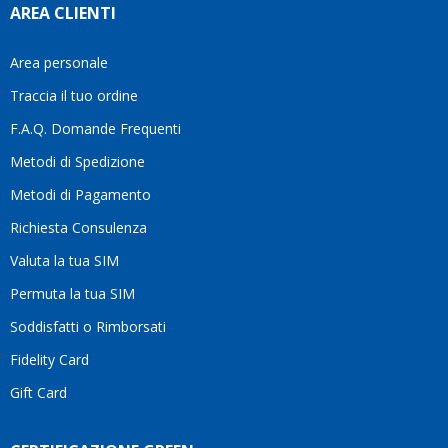
AREA CLIENTI
aiutarti
fa
davvero
Area personale
la
Traccia il tuo ordine
differenza.Per
questo
F.A.Q. Domande Frequenti
motivo
Metodi di Spedizione
li
consiglio
Metodi di Pagamento
senza
Richiesta Consulenza
alcuna
esitazione.
Valuta la tua SIM
Complimenti
per la
Permuta la tua SIM
serietà,
Soddisfatti o Rimborsati
la
competenza
Fidelity Card
e,
Gift Card
soprattutto,
per
l’attenzione