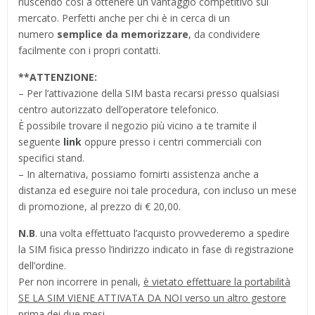
riuscendo così a ottenere un vantaggio competitivo sul
mercato. Perfetti anche per chi è in cerca di un
numero
semplice da memorizzare
, da condividere
facilmente con i propri contatti.
**
ATTENZIONE:
– Per l’attivazione della SIM basta recarsi presso qualsiasi
centro autorizzato dell’operatore telefonico.
È possibile trovare il negozio più vicino a te tramite il
seguente
link
oppure presso i centri commerciali con
specifici stand.
– In alternativa, possiamo fornirti assistenza anche a
distanza ed eseguire noi tale procedura, con incluso un mese
di promozione, al prezzo di € 20,00.
N.B
. una volta effettuato l’acquisto provvederemo a spedire
la SIM fisica presso l’indirizzo indicato in fase di registrazione
dell’ordine.
Per non incorrere in penali,
è vietato effettuare la portabilità
SE LA SIM VIENE ATTIVATA DA NOI verso un altro gestore
prima dei due mesi.