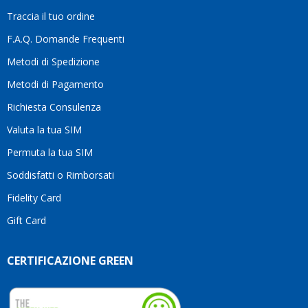
la
Traccia il tuo ordine
diffe
quest
F.A.Q. Domande Frequenti
moti
Metodi di Spedizione
li
consi
Metodi di Pagamento
senz
Richiesta Consulenza
alcun
esita
Valuta la tua SIM
Compl
per la
Permuta la tua SIM
seriet
Soddisfatti o Rimborsati
la
comp
Fidelity Card
e,
Gift Card
sopra
per
l’atte
CERTIFICAZIONE GREEN
che
dedic
ai