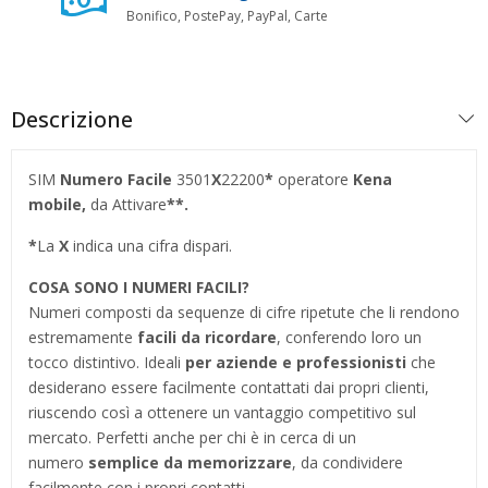
Bonifico, PostePay, PayPal, Carte
Descrizione
SIM
Numero Facile
3501
X
22200
*
operatore
Kena
mobile,
da Attivare
**.
*
La
X
indica una cifra dispari.
COSA SONO I NUMERI FACILI?
Numeri composti da sequenze di cifre ripetute che li rendono
estremamente
facili da ricordare
, conferendo loro un
tocco distintivo. Ideali
per aziende e professionisti
che
desiderano essere facilmente contattati dai propri clienti,
riuscendo così a ottenere un vantaggio competitivo sul
mercato. Perfetti anche per chi è in cerca di un
numero
semplice da memorizzare
, da condividere
facilmente con i propri contatti.