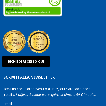
vostri
clienti
Conti
così!
Robe
Olan
RICHIEDI RECESSO QUI
ISCRIVITI ALLA NEWSLETTER
Ricevi un bonus di benvenuto di 10 €, oltre alla spedizione
gratuita.
L'offerta è valida per acquisti di almeno 99 € in Italia.
E-mail