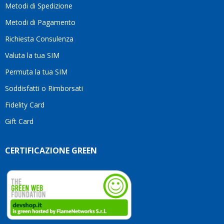
Metodi di Spedizione
li
consiglio
Metodi di Pagamento
senza
Richiesta Consulenza
alcuna
esitazione.
Valuta la tua SIM
Complimenti
per la
Permuta la tua SIM
serietà,
Soddisfatti o Rimborsati
la
competenza
Fidelity Card
e,
Gift Card
soprattutto,
per
l’attenzione
CERTIFICAZIONE GREEN
che
dedicate
ai
vostri
clienti.
Continuate
così!