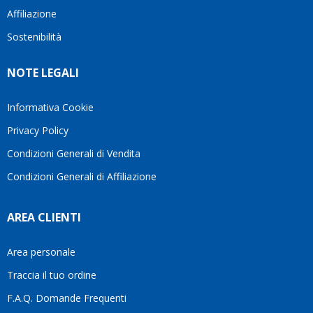
questi
cliente.In
Affiliazione
bellissimo
dettagli
un
sito su
è
periodo
Sostenibilità
internet
molto
in cui
Ve lo
rigido.
l’assistenza
NOTE LEGALI
consiglio
Fidatevi,
viene
♥️
se
spesso
avete
trascurata,
Informativa Cookie
bisogno
trovare
Privacy Policy
siete in
persone
ottime
che si
Condizioni Generali di Vendita
mani.
prendono
Condizioni Generali di Affiliazione
il
tempo
di
AREA CLIENTI
aiutarti
fa
davvero
Area personale
la
Traccia il tuo ordine
differenza.Per
questo
F.A.Q. Domande Frequenti
motivo