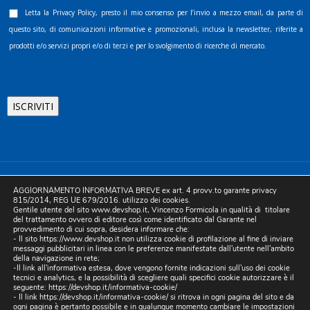
Letta la
Privacy Policy
, presto il mio consenso per l’invio a mezzo email, da parte di
questo sito, di comunicazioni informative e promozionali, inclusa la newsletter, riferite a
prodotti e/o servizi propri e/o di terzi e per lo svolgimento di ricerche di mercato.
©2025 D.& V. International srl | Sede Legale: Via Libertà, 225 -
AGGIORNAMENTO INFORMATIVA BREVE ex art. 4 provv.to garante privacy
80055 Portici (NA). pec: devinternational@pec.it P.IVA
815/2014, REG UE 679/2016. utilizzo dei cookies.
Gentile utente del sito www.devshop.it, Vincenzo Formicola in qualità di titolare
05754741212 | REA NA-773826 | Capitale sociale 10.000 euro i.v.
del trattamento ovvero di editore così come identificato dal Garante nel
provvedimento di cui sopra, desidera informare che:
| Developed by Digital & Viral
- Il sito https://www.devshop.it non utilizza cookie di profilazione al fine di inviare
messaggi pubblicitari in linea con le preferenze manifestate dall'utente nell'ambito
della navigazione in rete;
-Il link all'informativa estesa, dove vengono fornite indicazioni sull'uso dei cookie
tecnici e analytics, e la possibilità di scegliere quali specifici cookie autorizzare è il
seguente:
https://devshop.it/informativa-cookie/
- Il link
https://devshop.it/informativa-cookie/
si ritrova in ogni pagina del sito e da
ogni pagina è pertanto possibile e in qualunque momento cambiare le impostazioni