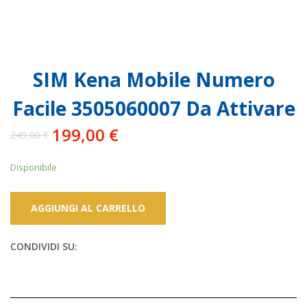
SIM Kena Mobile Numero
Facile 3505060007 Da Attivare
199,00
€
249,00
€
Il
Il
prezzo
prezzo
Disponibile
originale
attuale
era:
è:
249,00 €.
199,00 €.
AGGIUNGI AL CARRELLO
CONDIVIDI SU: