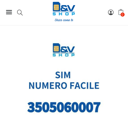
249,00 €.
199,00 
Home
Numeri Facili
SIM Kena Mobile Numero Facile 3505060007 Da Attivare
0