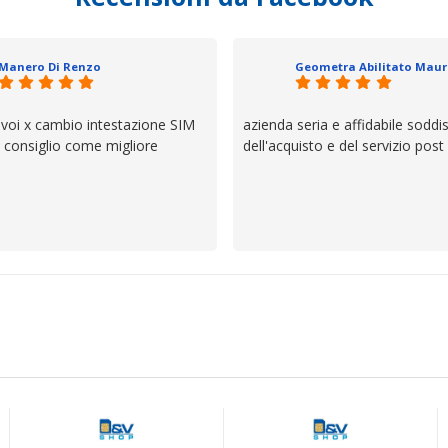
 un atteggiamento che va oltre
io e ve lo dice un milanese che si
ttagli è molto rigido. Fidatevi,
Manero Di Renzo
 bisogno siete in ottime mani.
 voi x cambio intestazione SIM
azienda seria e affidabile soddi
lo consiglio come migliore
dell'acquisto e del servizio post