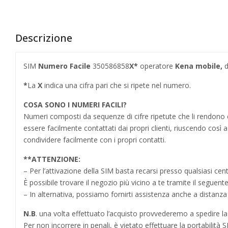
Descrizione
SIM
Numero Facile
350586858
X*
operatore
Kena mobile,
d
*
La
X
indica una cifra pari che si ripete nel numero.
COSA SONO I NUMERI FACILI?
Numeri composti da sequenze di cifre ripetute che li rendo
essere facilmente contattati dai propri clienti, riuscendo cos
condividere facilmente con i propri contatti.
**
ATTENZIONE:
– Per l’attivazione della SIM basta recarsi presso qualsiasi cen
È possibile trovare il negozio più vicino a te tramite il seguent
– In alternativa, possiamo fornirti assistenza anche a distanz
N.B
. una volta effettuato l’acquisto provvederemo a spedire la S
Per non incorrere in penali,
è vietato effettuare la portabilit