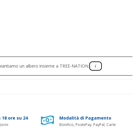
, piantiamo un albero insieme a TREE-NATION.
 18 ore su 24
Modalità di Pagamento
iorni
Bonifico, PostePay, PayPal, Carte