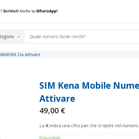
o?
Scrivici!
Anche su
WhatsApp!
586858X Da Attivare
.A.Q.
Contatti
Consulenza
Valuta la tua SIM
Permuta l
SIM Kena Mobile Numer
Attivare
49,00
€
La
X
indica una cifra pari che si ripete nel numero.
Disponibile