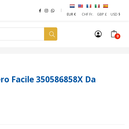
EUR €
CHF Fr.
GBP £
USD $
0
a tua SIM
News
Affiliazione
Sostenibilità
o Facile 350586858X Da