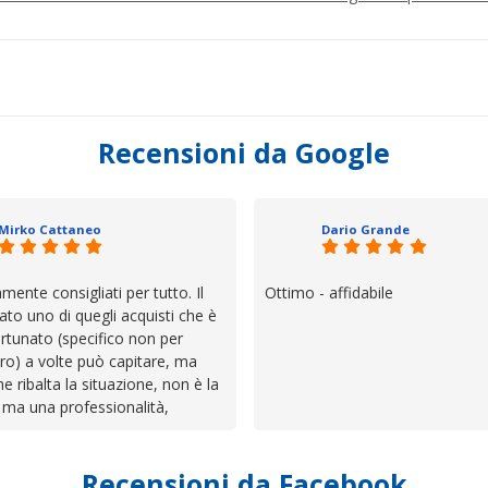
Recensioni da Google
Mirko Cattaneo
Dario Grande
mente consigliati per tutto. Il
Ottimo - affidabile
ato uno di quegli acquisti che è
rtunato (specifico non per
ro) a volte può capitare, ma
he ribalta la situazione, non è la
 ma una professionalità,
 e assistenza che non ti
 da solo a sistemare tutte le
Recensioni da Facebook
', io qui è proprio quello che ho