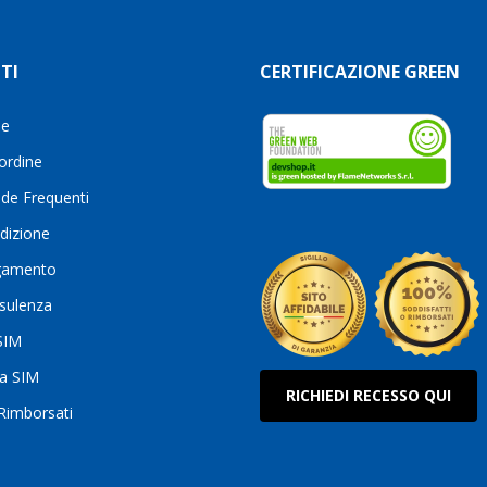
TI
CERTIFICAZIONE GREEN
le
 ordine
de Frequenti
dizione
gamento
sulenza
 SIM
ua SIM
RICHIEDI RECESSO QUI
 Rimborsati