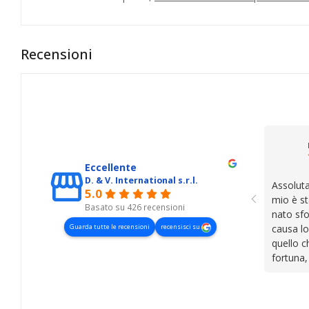
Recensioni
Eccellente
D. & V. International s.r.l.
Assoluta
5.0
mio è st
Basato su 426 recensioni
nato sfo
Guarda tutte le recensioni
recensisci su
causa lo
quello c
fortuna,
presenza
lasciano
cose. Be