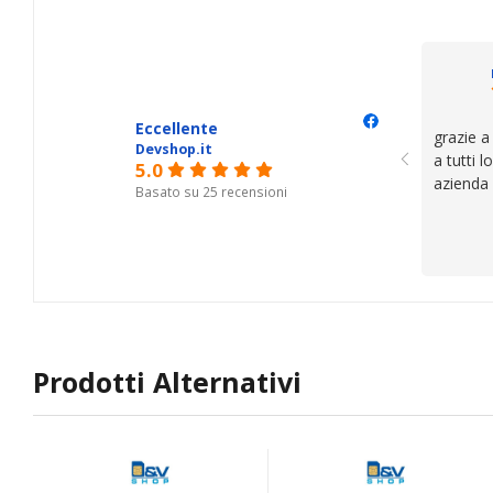
trovato,
il serviz
questi de
se avete
Eccellente
grazie a
Devshop.it
a tutti 
5.0
azienda
Basato su 25 recensioni
Prodotti Alternativi