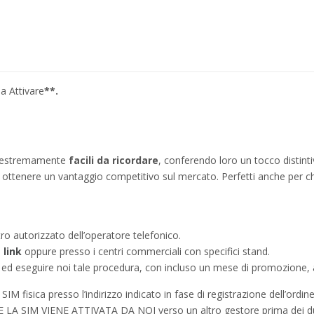
a Attivare
**.
no estremamente
facili da ricordare
, conferendo loro un tocco distinti
ì a ottenere un vantaggio competitivo sul mercato. Perfetti anche per c
tro autorizzato dell’operatore telefonico.
e
link
oppure presso i centri commerciali con specifici stand.
a ed eseguire noi tale procedura, con incluso un mese di promozione, a
IM fisica presso l’indirizzo indicato in fase di registrazione dell’ordine
à SE LA SIM VIENE ATTIVATA DA NOI verso un altro gestore prima dei d