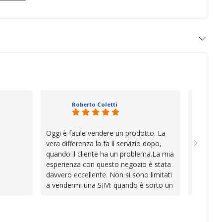
Roberto Coletti
Oggi è facile vendere un prodotto. La
Ho acqui
vera differenza la fa il servizio dopo,
sono rim
quando il cliente ha un problema.La mia
Venditore
esperienza con questo negozio è stata
professi
davvero eccellente. Non si sono limitati
chiara. 
a vendermi una SIM: quando è sorto un
conforme
inconveniente per colpa mia si sono
chi cerca
impegnati con grande disponibilità,
affidabile
professionalità e pazienza per trovare la