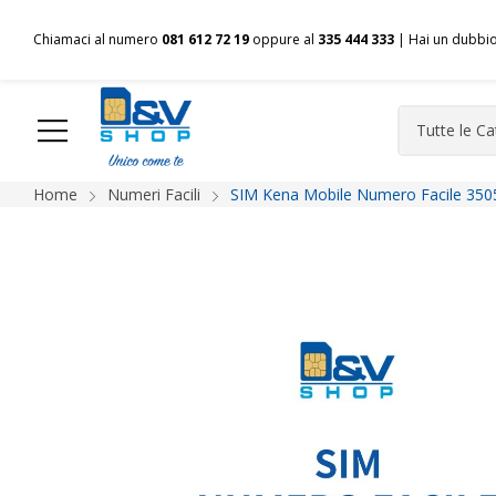
Chiamaci al numero
081 612 72 19
oppure al
335 444 333
| Hai un dubbi
Home
Numeri Facili
SIM Kena Mobile Numero Facile 350
HOME
Chi siamo
Shop
Spedizioni
Pagamenti
F