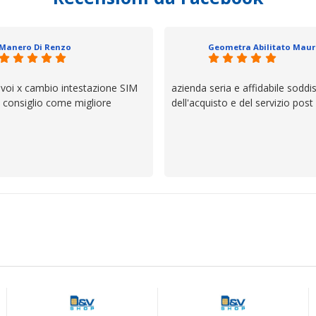
 un atteggiamento che va oltre
io e ve lo dice un milanese che si
ttagli è molto rigido. Fidatevi,
Manero Di Renzo
 bisogno siete in ottime mani.
 voi x cambio intestazione SIM
azienda seria e affidabile soddi
lo consiglio come migliore
dell'acquisto e del servizio post