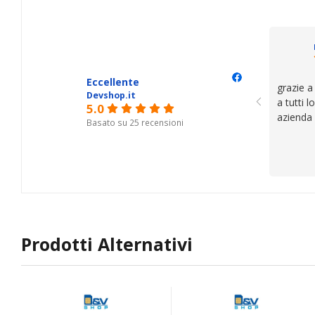
trovato,
il serviz
questi de
se avete
Eccellente
grazie a
Devshop.it
a tutti 
5.0
azienda
Basato su 25 recensioni
Prodotti Alternativi