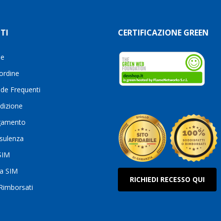
TI
CERTIFICAZIONE GREEN
le
 ordine
de Frequenti
dizione
gamento
sulenza
 SIM
ua SIM
RICHIEDI RECESSO QUI
 Rimborsati