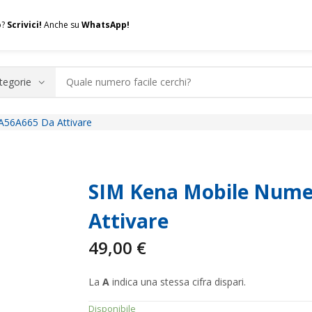
o?
Scrivici!
Anche su
WhatsApp!
A56A665 Da Attivare
.A.Q.
Contatti
Consulenza
Valuta la tua SIM
Permuta l
SIM Kena Mobile Numer
Attivare
49,00
€
La
A
indica una stessa cifra dispari.
Disponibile