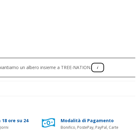
, piantiamo un albero insieme a TREE-NATION.
 18 ore su 24
Modalità di Pagamento
iorni
Bonifico, PostePay, PayPal, Carte