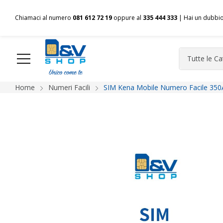
Chiamaci al numero
081 612 72 19
oppure al
335 444 333
| Hai un dubbi
Home
Numeri Facili
SIM Kena Mobile Numero Facile 350
HOME
Chi siamo
Shop
Spedizioni
Pagamenti
F