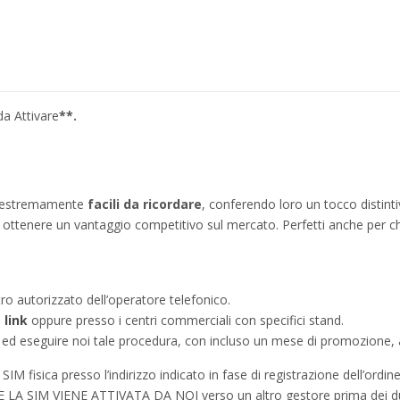
da Attivare
*
*.
no estremamente
facili da ricordare
, conferendo loro un tocco distinti
ì a ottenere un vantaggio competitivo sul mercato. Perfetti anche per c
tro autorizzato dell’operatore telefonico.
e
link
oppure presso i centri commerciali con specifici stand.
a ed eseguire noi tale procedura, con incluso un mese di promozione, a
IM fisica presso l’indirizzo indicato in fase di registrazione dell’ordine
à SE LA SIM VIENE ATTIVATA DA NOI verso un altro gestore prima dei d