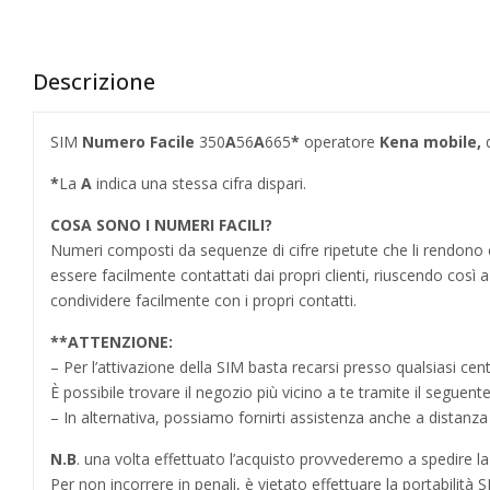
Descrizione
SIM
Numero Facile
350
A
56
A
665
*
operatore
Kena mobile,
*
La
A
indica una stessa cifra dispari.
COSA SONO I NUMERI FACILI?
Numeri composti da sequenze di cifre ripetute che li rendo
essere facilmente contattati dai propri clienti, riuscendo cos
condividere facilmente con i propri contatti.
**ATTENZIONE:
– Per l’attivazione della SIM basta recarsi presso qualsiasi cen
È possibile trovare il negozio più vicino a te tramite il seguent
– In alternativa, possiamo fornirti assistenza anche a distanz
N.B
. una volta effettuato l’acquisto provvederemo a spedire la S
Per non incorrere in penali,
è vietato effettuare la portabilit