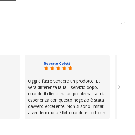
Roberto Coletti
Oggi è facile vendere un prodotto. La
Ho acqui
vera differenza la fa il servizio dopo,
sono rim
quando il cliente ha un problema.La mia
Venditore
esperienza con questo negozio è stata
professi
davvero eccellente. Non si sono limitati
chiara. 
a vendermi una SIM: quando è sorto un
conforme
inconveniente per colpa mia si sono
chi cerca
impegnati con grande disponibilità,
affidabile
professionalità e pazienza per trovare la