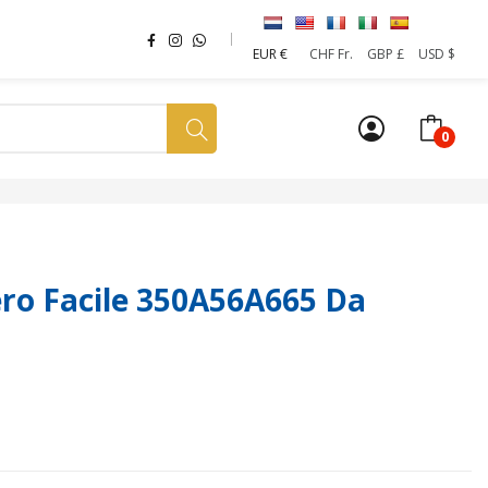
EUR €
CHF Fr.
GBP £
USD $
0
a tua SIM
News
Affiliazione
Sostenibilità
o Facile 350A56A665 Da