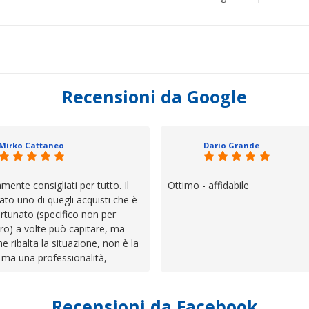
Recensioni da Google
Mirko Cattaneo
Dario Grande
mente consigliati per tutto. Il
Ottimo - affidabile
ato uno di quegli acquisti che è
rtunato (specifico non per
ro) a volte può capitare, ma
he ribalta la situazione, non è la
 ma una professionalità,
 e assistenza che non ti
 da solo a sistemare tutte le
Recensioni da Facebook
', io qui è proprio quello che ho