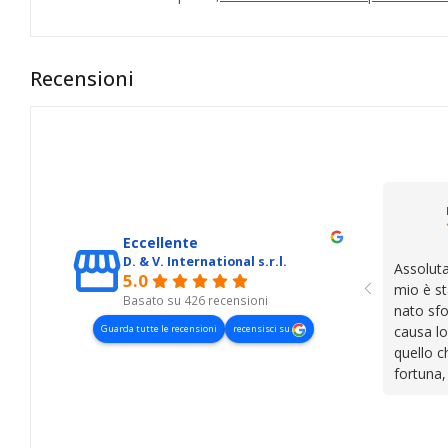
Recensioni
Eccellente
D. & V. International s.r.l.
Assoluta
5.0
mio è st
Basato su 426 recensioni
nato sfo
Guarda tutte le recensioni
recensisci su
causa lo
quello c
fortuna,
presenza
lasciano
cose. Be