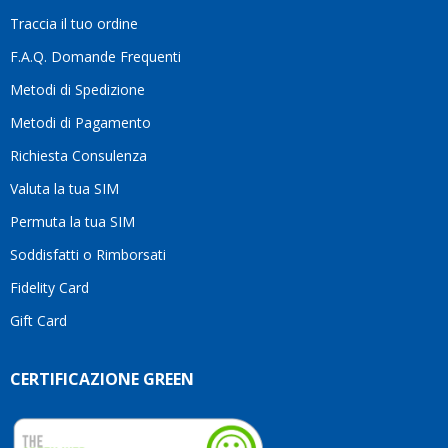
la
Traccia il tuo ordine
diffe
quest
F.A.Q. Domande Frequenti
moti
Metodi di Spedizione
li
consi
Metodi di Pagamento
senz
Richiesta Consulenza
alcun
esita
Valuta la tua SIM
Compl
per la
Permuta la tua SIM
seriet
Soddisfatti o Rimborsati
la
comp
Fidelity Card
e,
Gift Card
sopra
per
l’atte
CERTIFICAZIONE GREEN
che
dedic
ai