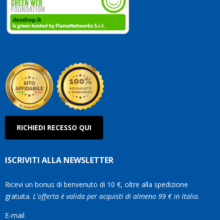
vostri
clienti
Conti
così!
Robe
Olan
RICHIEDI RECESSO QUI
ISCRIVITI ALLA NEWSLETTER
Ricevi un bonus di benvenuto di 10 €, oltre alla spedizione
gratuita.
L'offerta è valida per acquisti di almeno 99 € in Italia.
E-mail