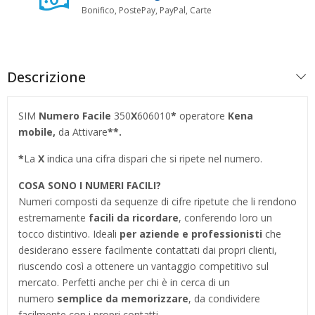
Bonifico, PostePay, PayPal, Carte
Descrizione
SIM
Numero Facile
350
X
606010
*
operatore
Kena
mobile,
da Attivare
**.
*
La
X
indica una cifra dispari che si ripete nel numero.
COSA SONO I NUMERI FACILI?
Numeri composti da sequenze di cifre ripetute che li rendono
estremamente
facili da ricordare
, conferendo loro un
tocco distintivo. Ideali
per aziende e professionisti
che
desiderano essere facilmente contattati dai propri clienti,
riuscendo così a ottenere un vantaggio competitivo sul
mercato. Perfetti anche per chi è in cerca di un
numero
semplice da memorizzare
, da condividere
facilmente con i propri contatti.