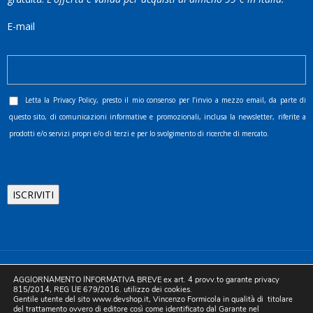
E-mail
Letta la
Privacy Policy
, presto il mio consenso per l’invio a mezzo email, da parte di
questo sito, di comunicazioni informative e promozionali, inclusa la newsletter, riferite a
prodotti e/o servizi propri e/o di terzi e per lo svolgimento di ricerche di mercato.
©2025 D.& V. International srl | Sede Legale: Via Libertà, 225 -
AGGIORNAMENTO INFORMATIVA BREVE ex art. 4 provv.to garante privacy
80055 Portici (NA). pec: devinternational@pec.it P.IVA
815/2014, REG UE 679/2016. utilizzo dei cookies.
Gentile utente del sito www.devshop.it, Vincenzo Formicola in qualità di titolare
05754741212 | REA NA-773826 | Capitale sociale 10.000 euro i.v.
del trattamento ovvero di editore così come identificato dal Garante nel