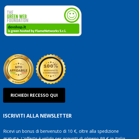
dedic
ai
vostri
clienti
Conti
così!
Robe
Olan
RICHIEDI RECESSO QUI
ISCRIVITI ALLA NEWSLETTER
Ricevi un bonus di benvenuto di 10 €, oltre alla spedizione
gratuita.
L'offerta è valida per acquisti di almeno 99 € in Italia.