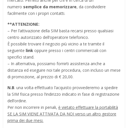
mercato. Perfetti anche per chi è in cerca di un
numero
semplice da memorizzare
, da condividere
facilmente con i propri contatti.
**
ATTENZIONE:
– Per l’attivazione della SIM basta recarsi presso qualsiasi
centro autorizzato dell’operatore telefonico.
È possibile trovare il negozio più vicino a te tramite il
seguente
link
oppure presso i centri commerciali con
specifici stand.
– In alternativa, possiamo fornirti assistenza anche a
distanza ed eseguire noi tale procedura, con incluso un mese
di promozione, al prezzo di € 20,00.
N.B
. una volta effettuato l’acquisto provvederemo a spedire
la SIM fisica presso l’indirizzo indicato in fase di registrazione
dell’ordine.
Per non incorrere in penali,
è vietato effettuare la portabilità
SE LA SIM VIENE ATTIVATA DA NOI verso un altro gestore
prima dei due mesi.