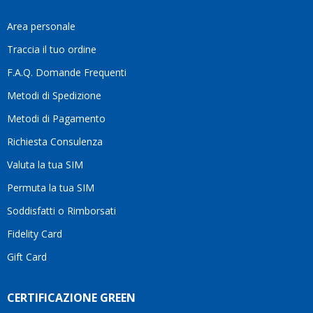
fa
davve
Area personale
la
Traccia il tuo ordine
diffe
quest
F.A.Q. Domande Frequenti
moti
Metodi di Spedizione
li
consi
Metodi di Pagamento
senz
Richiesta Consulenza
alcun
esita
Valuta la tua SIM
Compl
per la
Permuta la tua SIM
seriet
Soddisfatti o Rimborsati
la
comp
Fidelity Card
e,
Gift Card
sopra
per
l’atte
CERTIFICAZIONE GREEN
che