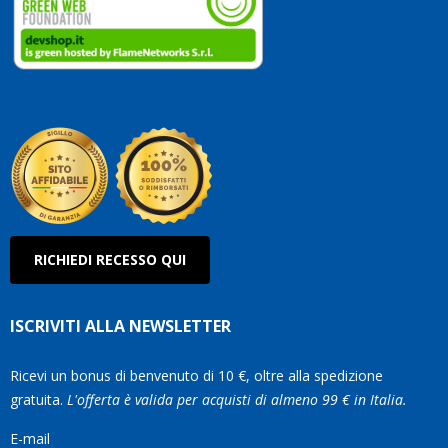
vostri
clienti.
Continuate
così!
Roberto
Olanda
RICHIEDI RECESSO QUI
ISCRIVITI ALLA NEWSLETTER
Ricevi un bonus di benvenuto di 10 €, oltre alla spedizione
gratuita.
L'offerta è valida per acquisti di almeno 99 € in Italia.
E-mail