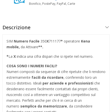
Bonifico, PostePay, PayPal, Carte
Descrizione
SIM
Numero Facile
350
X
711177
*
operatore
Kena
mobile,
da Attivare
**.
*
La
X
indica una cifra dispari che si ripete nel numero.
COSA SONO I NUMERI FACILI?
Numeri composti da sequenze di cifre ripetute che li rendono
estremamente
facili da ricordare
, conferendo loro un
tocco distintivo. Ideali
per aziende e professionisti
che
desiderano essere facilmente contattati dai propri clienti,
riuscendo così a ottenere un vantaggio competitivo sul
mercato. Perfetti anche per chi è in cerca di un
numero
semplice da memorizzare
, da condividere
facilmente con i propri contatti.