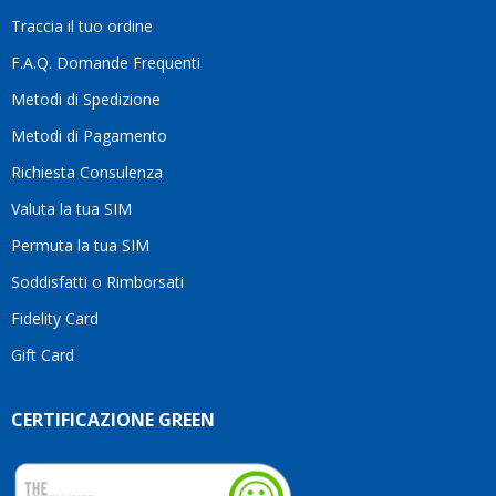
la
Traccia il tuo ordine
differenza.Per
questo
F.A.Q. Domande Frequenti
motivo
Metodi di Spedizione
li
consiglio
Metodi di Pagamento
senza
Richiesta Consulenza
alcuna
esitazione.
Valuta la tua SIM
Complimenti
per la
Permuta la tua SIM
serietà,
Soddisfatti o Rimborsati
la
competenza
Fidelity Card
e,
Gift Card
soprattutto,
per
l’attenzione
CERTIFICAZIONE GREEN
che
dedicate
ai