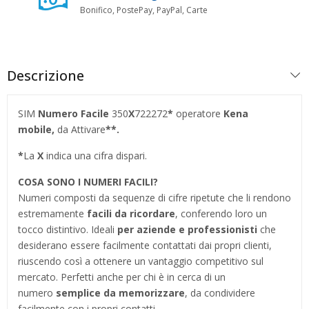
Bonifico, PostePay, PayPal, Carte
Descrizione
SIM
Numero Facile
350
X
722272
*
operatore
Kena
mobile,
da Attivare
**.
*
La
X
indica una cifra dispari.
COSA SONO I NUMERI FACILI?
Numeri composti da sequenze di cifre ripetute che li rendono
estremamente
facili da ricordare
, conferendo loro un
tocco distintivo. Ideali
per aziende e professionisti
che
desiderano essere facilmente contattati dai propri clienti,
riuscendo così a ottenere un vantaggio competitivo sul
mercato. Perfetti anche per chi è in cerca di un
numero
semplice da memorizzare
, da condividere
facilmente con i propri contatti.