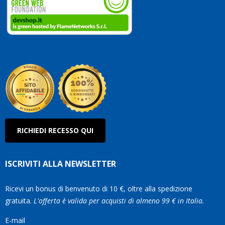
vostri
clienti
Conti
così!
Robe
Olan
RICHIEDI RECESSO QUI
ISCRIVITI ALLA NEWSLETTER
Ricevi un bonus di benvenuto di 10 €, oltre alla spedizione
gratuita.
L'offerta è valida per acquisti di almeno 99 € in Italia.
E-mail