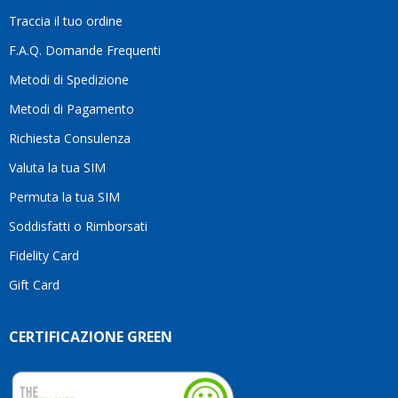
la
Traccia il tuo ordine
diffe
quest
F.A.Q. Domande Frequenti
moti
Metodi di Spedizione
li
consi
Metodi di Pagamento
senz
Richiesta Consulenza
alcun
esita
Valuta la tua SIM
Compl
per la
Permuta la tua SIM
seriet
Soddisfatti o Rimborsati
la
comp
Fidelity Card
e,
Gift Card
sopra
per
l’atte
CERTIFICAZIONE GREEN
che
dedic
ai