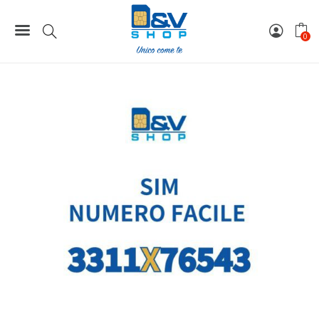
249,00 €.
199,00 €.
Home
Numeri Facili
SIM Tim Numero Facile 3311X76543 Da Attivare
0