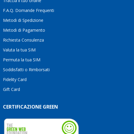
Traccia il tuo ordine
differenza.Per
questo
F.A.Q. Domande Frequenti
motivo
Metodi di Spedizione
li
consiglio
Metodi di Pagamento
senza
Richiesta Consulenza
alcuna
esitazione.
Valuta la tua SIM
Complimenti
per la
Permuta la tua SIM
serietà,
Soddisfatti o Rimborsati
la
competenza
Fidelity Card
e,
Gift Card
soprattutto,
per
l’attenzione
CERTIFICAZIONE GREEN
che
dedicate
ai
vostri