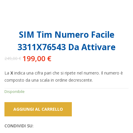
SIM Tim Numero Facile
3311X76543 Da Attivare
199,00
€
249,00
€
Il
Il
prezzo
prezzo
La
X
indica una cifra pari che si ripete nel numero. Il numero è
originale
attuale
composto da una scala in ordine decrescente.
era:
è:
249,00 €.
199,00 €.
Disponibile
AGGIUNGI AL CARRELLO
CONDIVIDI SU: