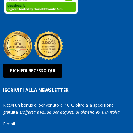
clienti.
Continuate
così!
Roberto
Olanda
RICHIEDI RECESSO QUI
ISCRIVITI ALLA NEWSLETTER
Ricevi un bonus di benvenuto di 10 €, oltre alla spedizione
gratuita.
L'offerta è valida per acquisti di almeno 99 € in Italia.
E-mail