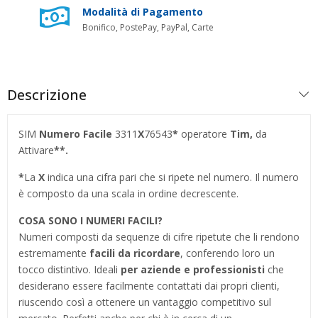
Modalità di Pagamento
Bonifico, PostePay, PayPal, Carte
Descrizione
SIM
Numero Facile
3311
X
76543
*
operatore
Tim,
da
Attivare
**.
*
La
X
indica una cifra pari che si ripete nel numero. Il numero
è composto da una scala in ordine decrescente.
COSA SONO I NUMERI FACILI?
Numeri composti da sequenze di cifre ripetute che li rendono
estremamente
facili da ricordare
, conferendo loro un
tocco distintivo. Ideali
per aziende e professionisti
che
desiderano essere facilmente contattati dai propri clienti,
riuscendo così a ottenere un vantaggio competitivo sul