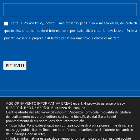
Letta la
Privacy Policy
, presto il mio consenso per l’invio a mezzo email, da parte di
questo sito, di comunicazioni informative e promozionali, inclusa la newsletter, riferite a
prodotti e/o servizi propri e/o di terzi e per lo svolgimento di ricerche di mercato.
©2025 D.& V. International srl | Sede Legale: Via Libertà, 225 -
AGGIORNAMENTO INFORMATIVA BREVE ex art. 4 provv.to garante privacy
80055 Portici (NA). pec: devinternational@pec.it P.IVA
815/2014, REG UE 679/2016. utilizzo dei cookies.
Gentile utente del sito www.devshop.it, Vincenzo Formicola in qualità di titolare
05754741212 | REA NA-773826 | Capitale sociale 10.000 euro i.v.
del trattamento ovvero di editore così come identificato dal Garante nel
provvedimento di cui sopra, desidera informare che:
| Developed by Digital & Viral
- Il sito https://www.devshop.it non utilizza cookie di profilazione al fine di inviare
messaggi pubblicitari in linea con le preferenze manifestate dall'utente nell'ambito
della navigazione in rete;
-Il link all'informativa estesa, dove vengono fornite indicazioni sull'uso dei cookie