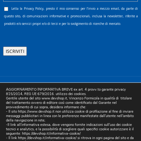
Letta la
Privacy Policy
, presto il mio consenso per l’invio a mezzo email, da parte di
questo sito, di comunicazioni informative e promozionali, inclusa la newsletter, riferite a
prodotti e/o servizi propri e/o di terzi e per lo svolgimento di ricerche di mercato.
©2025 D.& V. International srl | Sede Legale: Via Libertà, 225 -
AGGIORNAMENTO INFORMATIVA BREVE ex art. 4 provv.to garante privacy
80055 Portici (NA). pec: devinternational@pec.it P.IVA
815/2014, REG UE 679/2016. utilizzo dei cookies.
Gentile utente del sito www.devshop.it, Vincenzo Formicola in qualità di titolare
05754741212 | REA NA-773826 | Capitale sociale 10.000 euro i.v.
del trattamento ovvero di editore così come identificato dal Garante nel
provvedimento di cui sopra, desidera informare che:
| Developed by Digital & Viral
- Il sito https://www.devshop.it non utilizza cookie di profilazione al fine di inviare
messaggi pubblicitari in linea con le preferenze manifestate dall'utente nell'ambito
della navigazione in rete;
-Il link all'informativa estesa, dove vengono fornite indicazioni sull'uso dei cookie
tecnici e analytics, e la possibilità di scegliere quali specifici cookie autorizzare è il
seguente:
https://devshop.it/informativa-cookie/
- Il link
https://devshop.it/informativa-cookie/
si ritrova in ogni pagina del sito e da