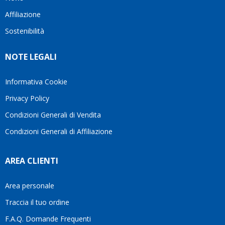
questo
questi
client
Affiliazione
bellissimo
dettagli
un
sito su
è
perio
Sostenibilità
internet
molto
in cui
Ve lo
rigido.
l’assi
NOTE LEGALI
consiglio
Fidatevi,
viene
♥️
se
spes
avete
trasc
Informativa Cookie
bisogno
trova
Privacy Policy
siete in
pers
ottime
che si
Condizioni Generali di Vendita
mani.
pren
Condizioni Generali di Affiliazione
il
temp
di
AREA CLIENTI
aiutar
fa
davve
Area personale
la
Traccia il tuo ordine
diffe
quest
F.A.Q. Domande Frequenti