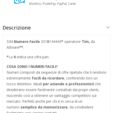
Bonifico, PostePay, PayPal, Carte
Descrizione
SIM
Numero Facile
331
X
144443
*
operatore
Tim,
da
Attivare
**.
*
La
X
indica una cifra pari.
COSA SONO I NUMERI FACILI?
Numeri composti da sequenze di cifre ripetute che li rendono
estremamente
facili da ricordare
, conferendo loro un
tocco distintivo. Ideali
per aziende e professionisti
che
desiderano essere facilmente contattati dai propri clienti,
riuscendo così a ottenere un vantaggio competitivo sul
mercato. Perfetti anche per chi è in cerca di un
numero
semplice da memorizzare
, da condividere
facilmente con i propri contatti.