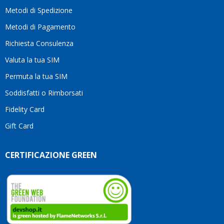
moti
Metodi di Spedizione
li
consi
Metodi di Pagamento
senz
Richiesta Consulenza
alcun
esita
Valuta la tua SIM
Compl
per la
Permuta la tua SIM
seriet
Soddisfatti o Rimborsati
la
comp
Fidelity Card
e,
Gift Card
sopra
per
l’atte
CERTIFICAZIONE GREEN
che
dedic
ai
vostri
clienti
Conti
così!